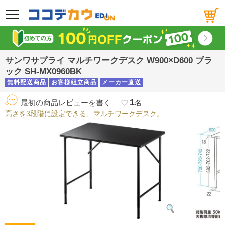
メニュー
サンワサプライ マルチワークデスク W900×D600 ブラ
ック SH-MX0960BK
無料配送商品
お客様組立商品
メーカー直送
1
最初の商品レビューを書く
favorite_border
名
高さを3段階に設定できる、マルチワークデスク。