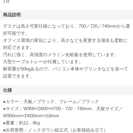
1台
商品説明
デスクは高さ可変仕様になっており、700／720／740mmから選
択可能です。
オフィス環境の変化により、高さなどを変更する場合も柔軟に
対応できます。
汚れに強く、高強度のメラミン化粧板を使用しています。
大型ケーブルトレーが付属しています。
耐荷重が50kgあるので、パソコン本体やプリンタなどを並べて
設置できます。
仕様
●カラー：天板／ブラック、フレーム／ブラック
●サイズ：W900×D600×H700・720・740mm、天板サイズ／
W900mm×D600mm×t18mm
●重量：約12．8kg
●出荷形態：ノックダウン組立式（お客様組み立て）