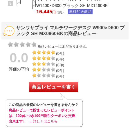
5
W1400×D600 ブラック SH-MX1460BK
16,445
無料配送商品
円
(税込)
サンワサプライ マルチワークデスク W900×D600 ブ
ラック SH-MX0960BKの商品レビュー
商品レビューはまだありません。
0.0
0
(
件)
0
(
件)
0
(
件)
評価の平均
0
(
件)
0
(
件)
商品レビューを書く
この商品の最初のレビューを書きませんか？
商品レビューで貯まったレビューポイント
は、100pにつき100円割引クーポンと交換
出来ます♪
→ 詳しくはこちら