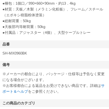
●梱包：1個口／990×660×90mm・約13．4kg
●材質：天板／木製（メラミン化粧板）、フレーム／スチール
（エポキシ樹脂粉体塗装）
●総耐荷重：50kg
●天板部均等耐荷重：50kg
●付属品：アジャスター（4個）、大型ケーブルトレー
品番
SH-MX0960BK
備考
※メーカーの都合により、パッケージ・仕様等は予告なく変更
になる場合がございます。
※お客様都合による返品をお受けできない商品です。詳細は
サ
ポート＆ヘルプ
をご参照ください。
この商品のカテゴリ