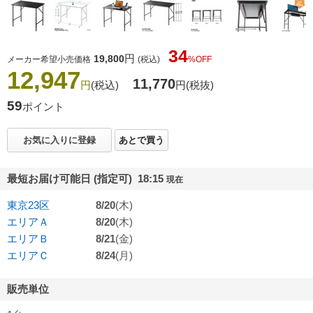
34
円
19,800
メーカー希望小売価格
(税込)
%OFF
12,947
11,770
円
(税込)
円
(税抜)
59
ポイント
お気に入りに登録
あとで買う
最短お届け可能日 (指定可) 18:15
現在
東京23区
8/20
(木)
エリアＡ
8/20
(木)
エリアＢ
8/21
(金)
エリアＣ
8/24
(月)
販売単位