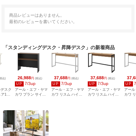
商品レビューはありません。
最初のレビューを書いてください。
「スタンディングデスク・昇降デスク」の新着商品
26,988
37,688
37,688
37,6
円
円
円
税込)
(税込)
(税込)
(税込)
7/3up
7/3up
7/3up
UP
UP
UP
UP
昇降デスク
アール・エフ・ヤマ
アール・エフ・ヤマ
アール・エフ・ヤマ
アール
ェア1脚
カワ プラン サイド
カワ リスム ハイデ
カワ リスム ハイデ
カワ 
00mm
ハイテーブル
スク W1800×D450
スク W1800×D450
スク W
 デス
W1200×D400 ウォ
ナチュラル×ホワイ
ウォルナット×ブラ
ウォル
×WH
ルナット黒脚
ト脚 2ヶ口コンセン
ック脚 2口コンセン
イト脚
RFPSH-1240DM-
ト付 RFFHD-
ト付 RFFHD-
ト付 R
RH1WW
BL
1845NA-WL
1845DM-BL
1845D