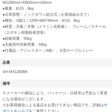
W1200mm×D600mm×t18mm
●重量：約15．8kg
●出荷形態：ノックダウン組立式（お客様組み立て）
●梱包：1個口／1290×660×90mm・約16．8kg
●材質：天板／木製（メラミン化粧板）、フレーム／スチール
（エポキシ樹脂粉体塗装）
●総耐荷重：50kg
●天板部均等耐荷重：50kg
●付属品：アジャスター（4個）、大型ケーブルトレー
品番
SH-MX1260BK
備考
※メーカーの都合により、パッケージ・仕様等は予告なく変更
になる場合がございます。
※お客様都合による返品をお受けできない商品です。詳細は
サ
ポート＆ヘルプ
をご参照ください。