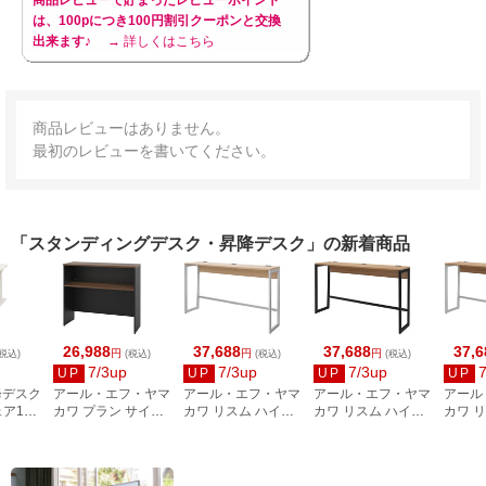
は、100pにつき100円割引クーポンと交換
出来ます♪
→ 詳しくはこちら
商品レビューはありません。
最初のレビューを書いてください。
「スタンディングデスク・昇降デスク」の新着商品
26,988
37,688
37,688
37,6
円
円
円
税込)
(税込)
(税込)
(税込)
7/3up
7/3up
7/3up
UP
UP
UP
UP
昇降デスク
アール・エフ・ヤマ
アール・エフ・ヤマ
アール・エフ・ヤマ
アール
ェア1脚
カワ プラン サイド
カワ リスム ハイデ
カワ リスム ハイデ
カワ 
00mm
ハイテーブル
スク W1800×D450
スク W1800×D450
スク W
 デス
W1200×D400 ウォ
ナチュラル×ホワイ
ウォルナット×ブラ
ウォル
×WH
ルナット黒脚
ト脚 2ヶ口コンセン
ック脚 2口コンセン
イト脚
RFPSH-1240DM-
ト付 RFFHD-
ト付 RFFHD-
ト付 R