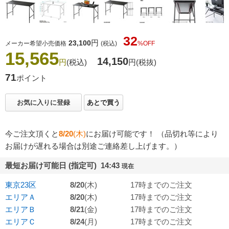
32
円
23,100
メーカー希望小売価格
(税込)
%OFF
15,565
14,150
円
(税込)
円
(税抜)
71
ポイント
お気に入りに登録
あとで買う
今ご注文頂くと
8/20
(木)
にお届け可能です！ （品切れ等により
お届けが遅れる場合は別途ご連絡差し上げます。）
最短お届け可能日 (指定可) 14:43
現在
東京23区
8/20
(木)
17時までのご注文
エリアＡ
8/20
(木)
17時までのご注文
エリアＢ
8/21
(金)
17時までのご注文
エリアＣ
8/24
(月)
17時までのご注文