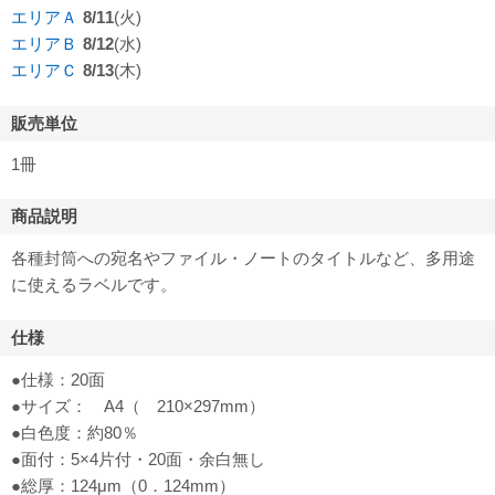
エリアＡ
8/11
(火)
エリアＢ
8/12
(水)
エリアＣ
8/13
(木)
販売単位
1冊
商品説明
各種封筒への宛名やファイル・ノートのタイトルなど、多用途
に使えるラベルです。
仕様
●仕様：20面
●サイズ： A4（ 210×297mm）
●白色度：約80％
●面付：5×4片付・20面・余白無し
●総厚：124μm（0．124mm）