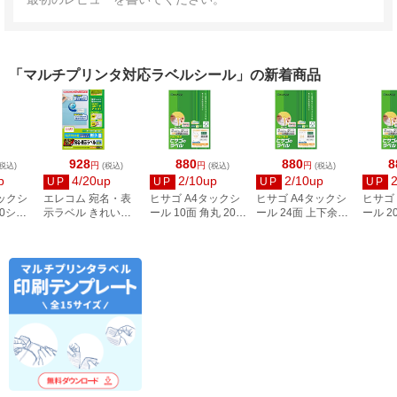
「マルチプリンタ対応ラベルシール」の新着商品
928
880
880
8
円
円
円
税込)
(税込)
(税込)
(税込)
p
4/20up
2/10up
2/10up
UP
UP
UP
UP
タックシ
エレコム 宛名・表
ヒサゴ A4タックシ
ヒサゴ A4タックシ
ヒサゴ
00シー
示ラベル きれい貼
ール 10面 角丸 20シ
ール 24面 上下余白
ール 2
3
44面付 20枚 EDT-
ート FSCOP868
20シート
FSCOP
TMEX44
FSCOP883