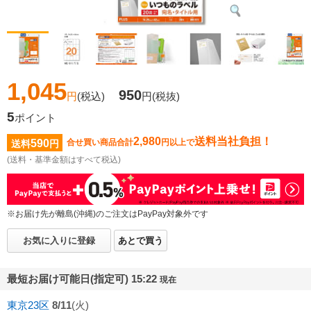
1,045
950
円
(税込)
円
(税抜)
5
ポイント
2,980
送料当社負担！
590
合せ買い商品合計
円以上で
送料
円
(送料・基準金額はすべて税込)
※お届け先が離島(沖縄)のご注文はPayPay対象外です
お気に入りに登録
あとで買う
最短お届け可能日(指定可) 15:22
現在
東京23区
8/11
(火)