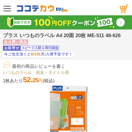
メニュー
プラス いつものラベル A4 20面 20枚 ME-511 48-626
合せ買い商品
お取寄せ
スピード入荷
&
即日発送
今ご注文頂くと
8/10
(月)入荷予定です！
最初の商品レビューを書く
いつものラベル 宛名・タイトル用
52.
25
1枚あたり
円
(税込)