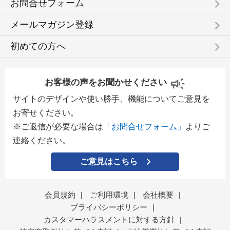
keyboard_arrow_right
お問合せフォーム
keyboard_arrow_right
メールマガジン登録
keyboard_arrow_right
初めての方へ
お客様の声をお聞かせください
サイトのデザインや使い勝手、機能についてご意見を
お寄せください。
※ご返信が必要な場合は
「お問合せフォーム」
よりご
連絡ください。
ご意見はこちら
会員規約
|
ご利用環境
|
会社概要
|
プライバシーポリシー
|
カスタマーハラスメントに対する方針
|