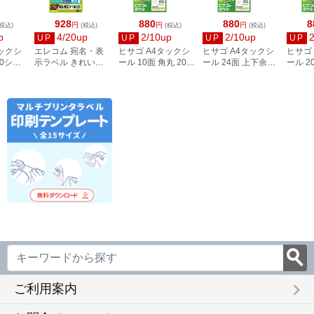
928
880
880
8
円
円
円
税込)
(税込)
(税込)
(税込)
p
4/20up
2/10up
2/10up
UP
UP
UP
UP
タックシ
エレコム 宛名・表
ヒサゴ A4タックシ
ヒサゴ A4タックシ
ヒサゴ
00シー
示ラベル きれい貼
ール 10面 角丸 20シ
ール 24面 上下余白
ール 2
3
44面付 20枚 EDT-
ート FSCOP868
20シート
FSCOP
TMEX44
FSCOP883
keyboard_arrow_right
ご利用案内