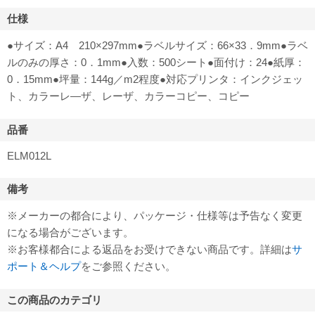
仕様
●サイズ：A4 210×297mm●ラベルサイズ：66×33．9mm●ラベ
ルのみの厚さ：0．1mm●入数：500シート●面付け：24●紙厚：
0．15mm●坪量：144g／m2程度●対応プリンタ：インクジェッ
ト、カラーレ―ザ、レーザ、カラーコピー、コピー
品番
ELM012L
備考
※メーカーの都合により、パッケージ・仕様等は予告なく変更
になる場合がございます。
※お客様都合による返品をお受けできない商品です。詳細は
サ
ポート＆ヘルプ
をご参照ください。
この商品のカテゴリ