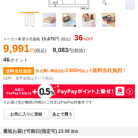
36
円
15,675
メーカー希望小売価格
(税込)
%OFF
9,991
9,083
円
(税込)
円
(税抜)
46
ポイント
2,980
送料当社負担！
送料当社負担
合せ買い商品合計
円以上で
(送料・基準金額はすべて税込)
※お届け先が離島(沖縄)のご注文はPayPay対象外です
お気に入りに登録
あとで買う
最短お届け可能日(指定可) 23:08
現在