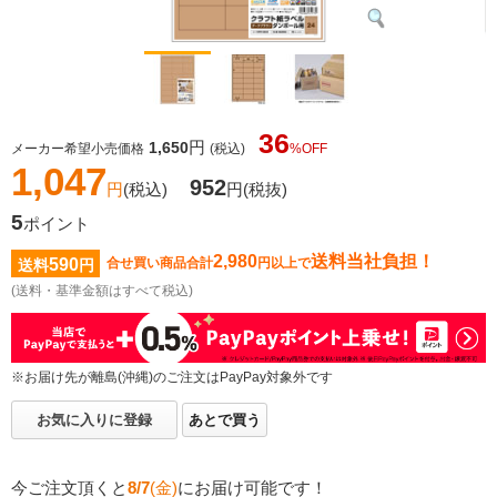
36
円
1,650
メーカー希望小売価格
(税込)
%OFF
1,047
952
円
(税込)
円
(税抜)
5
ポイント
2,980
送料当社負担！
590
合せ買い商品合計
円以上で
送料
円
(送料・基準金額はすべて税込)
※お届け先が離島(沖縄)のご注文はPayPay対象外です
お気に入りに登録
あとで買う
今ご注文頂くと
8/7
(金)
にお届け可能です！