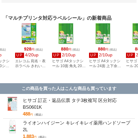
「マルチプリンタ対応ラベルシール」の新着商品
928
880
880
8
円
円
円
税込)
(税込)
(税込)
(税込)
p
4/20up
2/10up
2/10up
UP
UP
UP
UP
タックシ
エレコム 宛名・表
ヒサゴ A4タックシ
ヒサゴ A4タックシ
ヒサゴ
00シー
示ラベル きれい貼
ール 10面 角丸 20シ
ール 24面 上下余白
ール 2
3
44面付 20枚 EDT-
ート FSCOP868
20シート
FSCOP
TMEX44
FSCOP883
この商品を買った人はこんな商品も買っています
ヒサゴ 訂正・返品伝票 タテ3枚複写 区分対応
BS0601K
488
円
（税込）
ライオンハイジーン キレイキレイ薬用ハンドソープ
2L
1,883
円
（税込）