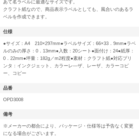
あて名ラベルに最適なサイズです。
クラフト紙なので、商品表示ラベルとしても、風合いのあるラ
ベルを作成できます。
仕様
●サイズ：A4 210×297mm●ラベルサイズ：66×33．9mm●ラベ
ルのみの厚さ：0．13mm●入数：20シート●面付け：24●紙厚：
0．22mm●坪量：182g／m2程度●素材：クラフト紙●対応プリ
ンタ：インクジェット、カラーレ―ザ、レーザ、カラーコピ
ー、コピー
品番
OPD3008
備考
※メーカーの都合により、パッケージ・仕様等は予告なく変更
になる場合がございます。