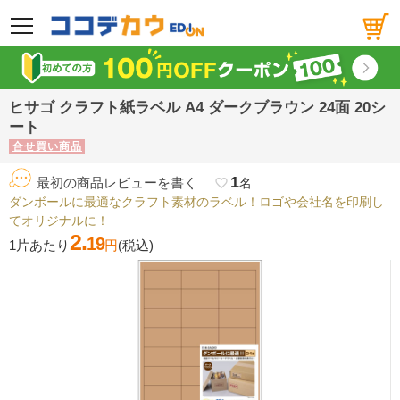
メニュー
ヒサゴ クラフト紙ラベル A4 ダークブラウン 24面 20シ
ート
合せ買い商品
1
最初の商品レビューを書く
favorite_border
名
ダンボールに最適なクラフト素材のラベル！ロゴや会社名を印刷し
てオリジナルに！
2.
19
1片あたり
円
(税込)