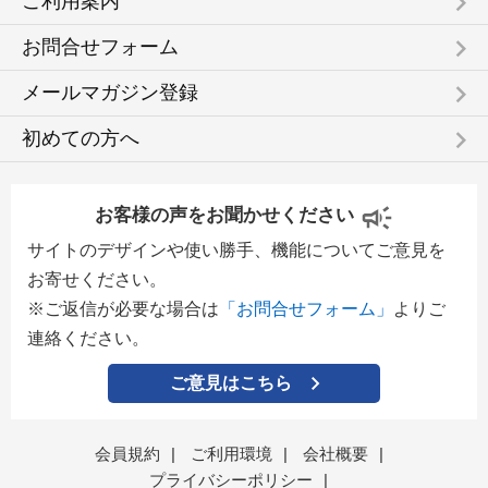
keyboard_arrow_right
ご利用案内
keyboard_arrow_right
お問合せフォーム
keyboard_arrow_right
メールマガジン登録
keyboard_arrow_right
初めての方へ
お客様の声をお聞かせください
サイトのデザインや使い勝手、機能についてご意見を
お寄せください。
※ご返信が必要な場合は
「お問合せフォーム」
よりご
連絡ください。
ご意見はこちら
会員規約
|
ご利用環境
|
会社概要
|
プライバシーポリシー
|