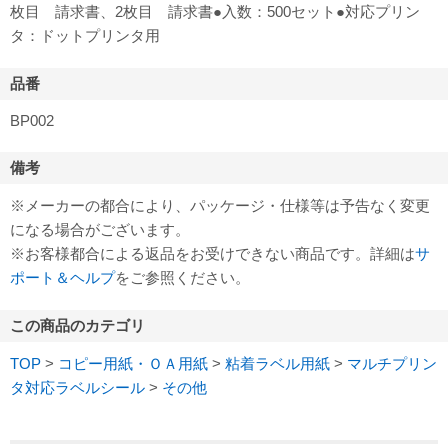
枚目 請求書、2枚目 請求書●入数：500セット●対応プリン
タ：ドットプリンタ用
品番
BP002
備考
※メーカーの都合により、パッケージ・仕様等は予告なく変更
になる場合がございます。
※お客様都合による返品をお受けできない商品です。詳細は
サ
ポート＆ヘルプ
をご参照ください。
この商品のカテゴリ
TOP
>
コピー用紙・ＯＡ用紙
>
粘着ラベル用紙
>
マルチプリン
タ対応ラベルシール
>
その他