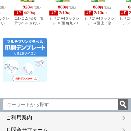
928
880
880
8
円
円
円
税込)
(税込)
(税込)
(税込)
p
4/20up
2/10up
2/10up
UP
UP
UP
UP
タックシ
エレコム 宛名・表
ヒサゴ A4タックシ
ヒサゴ A4タックシ
ヒサゴ
00シー
示ラベル きれい貼
ール 10面 角丸 20シ
ール 24面 上下余白
ール 2
3
44面付 20枚 EDT-
ート FSCOP868
20シート
FSCOP
TMEX44
FSCOP883
keyboard_arrow_right
ご利用案内
keyboard_arrow_right
お問合せフォーム