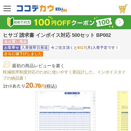
メニュー
ヒサゴ 請求書 インボイス対応 500セット BP002
合せ買い商品
お取寄せ
入荷後即日発送
今ご注文頂くと
8/17
(月)入荷予定です！
さらに値下げしました
最初の商品レビューを書く
軽減税率制度対応のために使いやすく新設計した、インボイスタイ
プの納品書！
20.
76
1ｾｯﾄあたり
円
(税込)