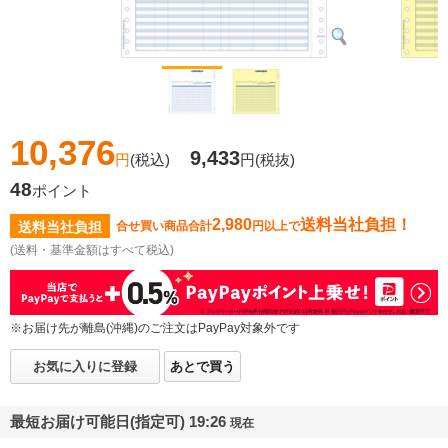
10,376
9,433
円
(税込)
円
(税抜)
48
ポイント
2,980
送料当社負担！
送料当社負担
合せ買い商品合計
円以上で
(送料・基準金額はすべて税込)
※お届け先が離島(沖縄)のご注文はPayPay対象外です
お気に入りに登録
あとで買う
最短お届け可能日(指定可) 19:26
現在