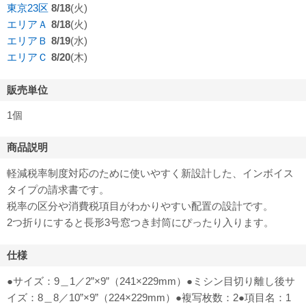
東京23区
8/18
(火)
エリアＡ
8/18
(火)
エリアＢ
8/19
(水)
エリアＣ
8/20
(木)
販売単位
1個
商品説明
軽減税率制度対応のために使いやすく新設計した、インボイス
タイプの請求書です。
税率の区分や消費税項目がわかりやすい配置の設計です。
2つ折りにすると長形3号窓つき封筒にぴったり入ります。
仕様
●サイズ：9＿1／2”×9”（241×229mm）●ミシン目切り離し後サ
イズ：8＿8／10”×9”（224×229mm）●複写枚数：2●項目名：1