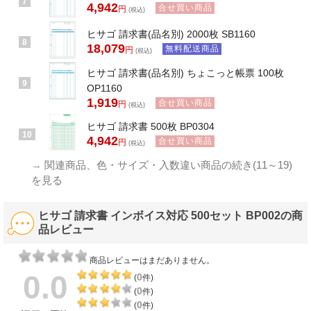
7
4,942
合せ買い商品
円
(税込)
ヒサゴ 請求書(品名別) 2000枚 SB1160
8
18,079
無料配送商品
円
(税込)
ヒサゴ 請求書(品名別) ちょこっと帳票 100枚
9
OP1160
1,919
合せ買い商品
円
(税込)
ヒサゴ 請求書 500枚 BP0304
10
4,942
合せ買い商品
円
(税込)
→
関連商品、色・サイズ・入数違い商品の続き(11～19)
を見る
ヒサゴ 請求書 インボイス対応 500セット BP002の商
品レビュー
商品レビューはまだありません。
0.0
0
(
件)
0
(
件)
0
(
件)