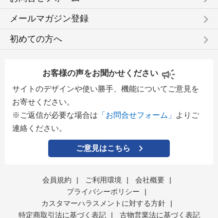
keyboard_arrow_right
メールマガジン登録
keyboard_arrow_right
初めての方へ
お客様の声をお聞かせください
サイトのデザインや使い勝手、機能についてご意見を
お寄せください。
※ご返信が必要な場合は
「お問合せフォーム」
よりご
連絡ください。
ご意見はこちら
会員規約
|
ご利用環境
|
会社概要
|
プライバシーポリシー
|
カスタマーハラスメントに対する方針
|
特定商取引法に基づく表記
|
古物営業法に基づく表記