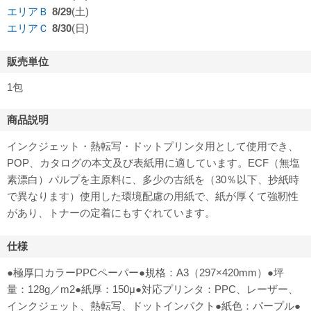
エリアＢ
8/29
(土)
エリアＣ
8/30
(日)
販売単位
1包
商品説明
インクジェット・熱転写・ドットプリンタ用として使用でき、
POP、カタログの本文及び表紙用に適しています。ECF（無塩
素漂白）パルプを主原料に、多少の古紙を（30％以下、抄紙時
で異なります）使用した環境配慮の用紙で、紙が厚くて強靭性
があり、トナーの定着にもすぐれています。
仕様
●極厚口カラーPPCペーパー●規格：A3（297×420mm）●坪
量：128g／m2●紙厚：150μ●対応プリンタ：PPC、レーザー、
インクジェット、熱転写、ドットインパクト●紙色：パープル●