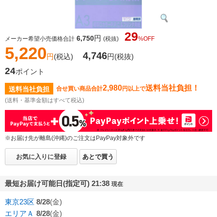
29
円
6,750
メーカー希望小売価格合計
(税抜)
%OFF
5,220
4,746
円
(税込)
円
(税抜)
24
ポイント
2,980
送料当社負担！
送料当社負担
合せ買い商品合計
円以上で
(送料・基準金額はすべて税込)
※お届け先が離島(沖縄)のご注文はPayPay対象外です
お気に入りに登録
あとで買う
最短お届け可能日(指定可) 21:38
現在
東京23区
8/28
(金)
エリアＡ
8/28
(金)