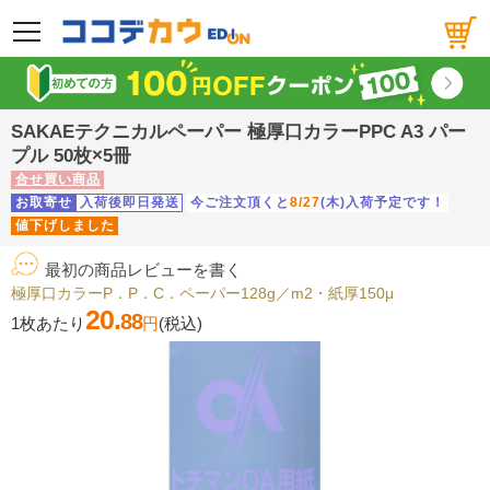
メニュー
SAKAEテクニカルペーパー 極厚口カラーPPC A3 パー
プル 50枚×5冊
合せ買い商品
お取寄せ
入荷後即日発送
今ご注文頂くと
8/27
(木)入荷予定です！
値下げしました
最初の商品レビューを書く
極厚口カラーP．P．C．ペーパー128g／m2・紙厚150μ
20.
88
1枚あたり
円
(税込)