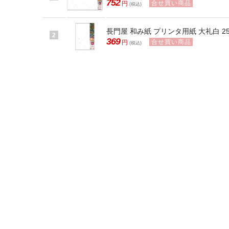
752
合せ買い商品
円
(税込)
長門屋 和み紙 プリンタ用紙 大礼白 25枚
2
369
合せ買い商品
円
(税込)