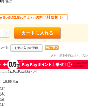
4
円
(税抜)
2,980
送料当社負担！
せ買い商品
円以上で
*
+
カートに入れる
比べる
お気に入りに登録
*送料・基準金額はすべて税込
のご注文はPayPay対象外です
18:56
現在
(木)
(木)
(金)
(土)