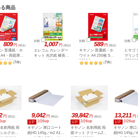
いる商品
比較
比較
比較
809
1,007
589
円
円
円
(税込)
(税込)
(税込)
ン 普通紙・ホ
エレコム カレンダー
キヤノン 普通紙・ホ
ヒサゴ 
 A4・両面厚口
キット 光沢紙 横長吊
ワイト A4 250枚 SW-
マリン 
101A4
OP121
SW-201A4
りタイプ EDT-
7
7
(
件
)
(
件
)
CALA4WK
2
9,042
39,842
13,211
円
円
円
円
(税込)
(税込)
(税込)
6up
2/26up
2/26up
2/26up
UP
UP
UP
 名刺用紙 両
キヤノン 厚口コート
キヤノン 名刺用紙 両
キヤノン 厚口
 シルクホワ
紙HG 145g／m2 A1サ
面マット クリーム2
紙HG 145g／