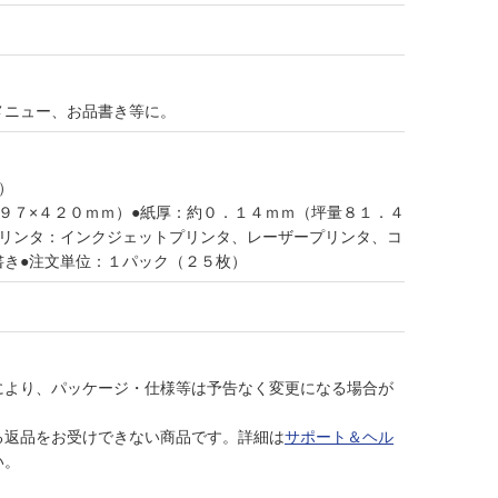
メニュー、お品書き等に。
）
９７×４２０ｍｍ）●紙厚：約０．１４ｍｍ（坪量８１．４
プリンタ：インクジェットプリンタ、レーザープリンタ、コ
書き●注文単位：１パック（２５枚）
により、パッケージ・仕様等は予告なく変更になる場合が
る返品をお受けできない商品です。詳細は
サポート＆ヘル
い。