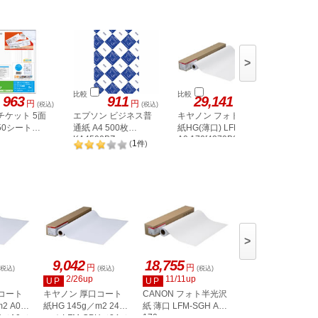
>
比較
比較
比較
963
911
29,141
円
円
円
(税込)
(税込)
(税込)
チケット 5面
エプソン ビジネス普
キヤノン フォト光沢
エーワン
50シート
通紙 A4 500枚
紙HG(薄口) LFM-GPH
ット A4 
6
KA4500BZ
A0 170[4379B006]
地 20シー
1
(
件
)
>
9,042
18,755
9,977
円
円
円
(税込)
(税込)
(税込)
(税込)
2/26up
11/11up
11/11up
UP
UP
UP
コート
キヤノン 厚口コート
CANON フォト半光沢
CANON 普通紙 2本
LFM-PPS2 36 64
m2 A0サ
紙HG 145g／m2 24イ
紙 薄口 LFM-SGH A1
170