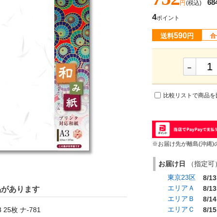
68
円
(税込)
4
ポイント
590
送料
円
合
-
比較リストで商品を
※お届け先が離島(沖縄)
お届け日
（指定可） 
東京23区
8/13
エリアＡ
8/13
品があります
エリアＢ
8/14
エリアＣ
25枚 ナ-781
8/15