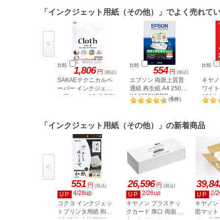
「インクジェット用紙（その他）」でよく売れて
<
比較
比較
比較
1,806
554
円
円
(税込)
(税込)
SAKAEテクニカルペ
エプソン 両面上質普
キヤノ
ーパー インクジェッ
通紙 再生紙 A4 250枚
ワイト
KA4250NPDR
ト用クロス A3 片面印
250枚 
6
(
件
)
字 3枚
「インクジェット用紙（その他）」の新着商品
<
551
26,596
39,84
円
円
(税込)
(税込)
4/28up
2/26up
2/2
UP
UP
UP
コクヨ インクジェッ
キヤノン プラスチッ
キヤノン
トプリンタ用紙 和紙
クカード 厚口 両面 角
面マット