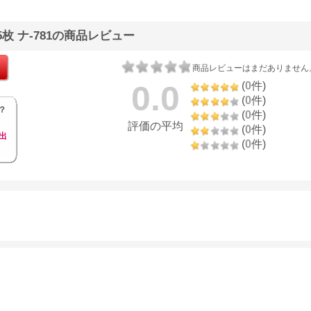
箱 8000枚
イズ LFM-CPH／A1／
徳用箱 8000枚
イズ LFM-CP
2
145 8961B006
3255C004
145 8961B00
5枚 ナ-781の商品レビュー
商品レビューはまだありません
0.0
(
0
件)
(
0
件)
？
(
0
件)
評価の平均
(
0
件)
出
(
0
件)