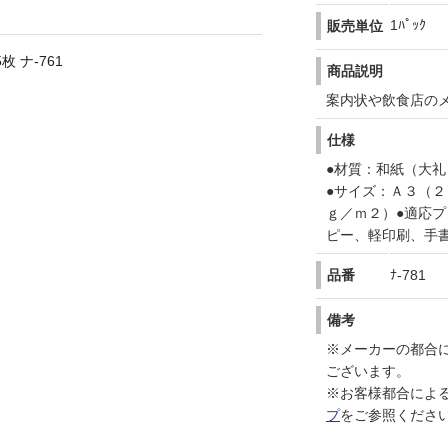
1ﾊﾟｯｸ
販売単位
 ナ-761
商品説明
案内状や飲食店の
仕様
●材質：和紙（大礼
●サイズ：Ａ３（２
ｇ／ｍ２）●適応
ピー、軽印刷、手
品番
ﾅ-781
備考
※メーカーの都合
ございます。
※お客様都合によ
プ
をご参照くださ