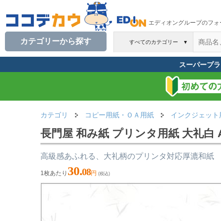
エディオングループのフォ
カテゴリーから探す
すべてのカテゴリー
▼
スーパープラ
カテゴリ
コピー用紙・ＯＡ用紙
インクジェット
長門屋 和み紙 プリンタ用紙 大礼白 A3 
高級感あふれる、大礼柄のプリンタ対応厚漉和紙
30.
08
1枚あたり
円
(税込)