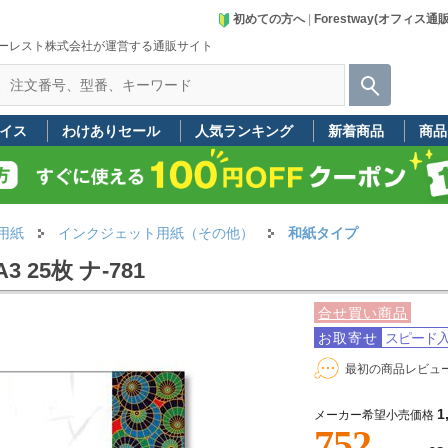
初めての方へ
|
Forestway(オフィス通
ーレスト株式会社が運営する通販サイト
イス
わけありセール
人気ランキング
新着商品
商品
用紙
インクジェット用紙（その他）
和紙タイプ
25枚 ナ-781
合せ買い商品
お取寄せ
スピード
最初の商品レビュ
1
メーカー希望小売価格
752