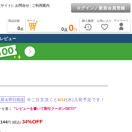
販サイト)
|
お問合せ
|
ご利用案内
ログイン／新規会員登録
カート
マイページ
商品比較
購入履歴
お気に入り
0
history
favorite_border
0
0
点
点
円
レビュー
入荷
&
即日発送
今ご注文頂くと
(水)入荷予定です！
8/12
ーを書く
”レビューを書いて割引クーポンGET!!”
%OFF
34
,144
円
(税込)