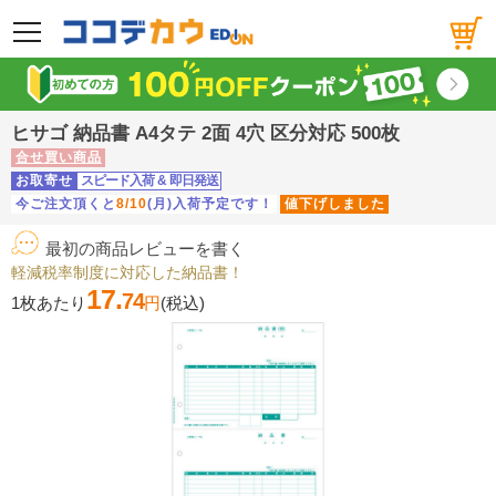
メニュー
ヒサゴ 納品書 A4タテ 2面 4穴 区分対応 500枚
合せ買い商品
お取寄せ
スピード入荷
&
即日発送
今ご注文頂くと
8/10
(月)入荷予定です！
値下げしました
最初の商品レビューを書く
軽減税率制度に対応した納品書！
17.
74
1枚あたり
円
(税込)