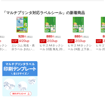
「マルチプリンタ対応ラベルシール」の新着商品
928
880
880
8
円
円
円
税込)
(税込)
(税込)
(税込)
p
4/20up
2/10up
2/10up
UP
UP
UP
UP
タックシ
エレコム 宛名・表
ヒサゴ A4タックシ
ヒサゴ A4タックシ
ヒサゴ
00シー
示ラベル きれい貼
ール 10面 角丸 20シ
ール 24面 上下余白
ール 2
3
44面付 20枚 EDT-
ート FSCOP868
20シート
FSCOP
TMEX44
FSCOP883