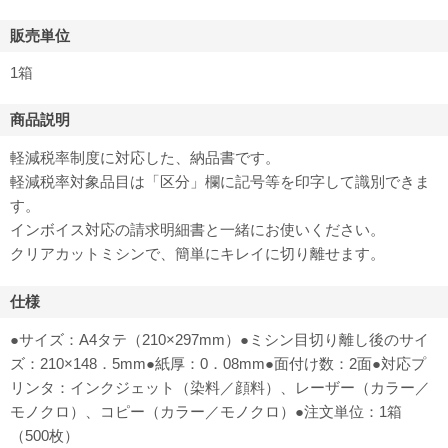
販売単位
1箱
商品説明
軽減税率制度に対応した、納品書です。
軽減税率対象品目は「区分」欄に記号等を印字して識別できま
す。
インボイス対応の請求明細書と一緒にお使いください。
クリアカットミシンで、簡単にキレイに切り離せます。
仕様
●サイズ：A4タテ（210×297mm）●ミシン目切り離し後のサイ
ズ：210×148．5mm●紙厚：0．08mm●面付け数：2面●対応プ
リンタ：インクジェット（染料／顔料）、レーザー（カラー／
モノクロ）、コピー（カラー／モノクロ）●注文単位：1箱
（500枚）