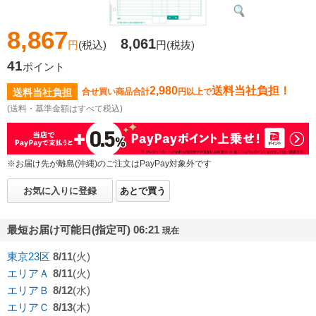
8,867
8,061
円
(税込)
円
(税抜)
41
ポイント
2,980
送料当社負担！
送料当社負担
合せ買い商品合計
円以上で
(送料・基準金額はすべて税込)
※お届け先が離島(沖縄)のご注文はPayPay対象外です
お気に入りに登録
あとで買う
最短お届け可能日(指定可) 06:21
現在
東京23区
8/11
(火)
エリアＡ
8/11
(火)
エリアＢ
8/12
(水)
エリアＣ
8/13
(木)