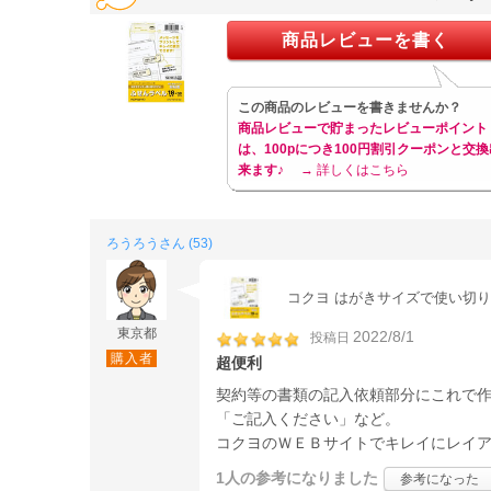
商品レビューを書く
この商品のレビューを書きませんか？
商品レビューで貯まったレビューポイント
は、100pにつき100円割引クーポンと交換
来ます♪
→ 詳しくはこちら
ろうろうさん (53)
コクヨ はがきサイズで使い切り
東京都
2022/8/1
投稿日
購入者
超便利
契約等の書類の記入依頼部分にこれで
「ご記入ください」など。
コクヨのＷＥＢサイトでキレイにレイ
1人
の参考になりました
参考になった