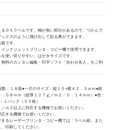
えるＯＡラベルです。糊が無い部分があるので、つかんで
デックスのように飛び出して貼る事ができます。
粘着です。
・インクジェットプリンタ・コピー機で使用できます。
ルを使い切りやすい、はがきサイズです。
、無料のカンタン編集・印字ソフト「合わせ名人」をご利
面数：１８面●一片のサイズ：縦１５×横４２．５ｍｍ●紙
０．０８ｍｍ（総厚１２７ｇ／ｍ２・０．１４ｍｍ）●色：
位：１パック（５０枚）
ｇ／ｍ２以上に対応する機種でお使いください。
対応する機種でお使いください。
できるレーザープリンタ・コピー機では「ラベル紙」また
し、印刷してください。