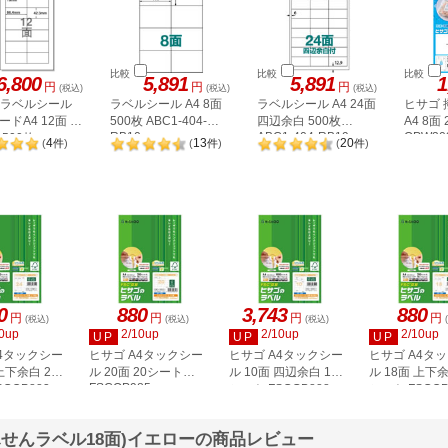
比較
比較
比較
6,800
5,891
5,891
1
円
円
円
(税込)
(税込)
(税込)
A ラベルシール
ラベルシール A4 8面
ラベルシール A4 24面
ヒサゴ
ドA4 12面 上
500枚 ABC1-404-
四辺余白 500枚
A4 8面
RB10
ABC1-404-RB19
OPW30
500枚
4
13
20
(
件
)
(
件
)
(
件
)
2P
0
880
3,743
880
円
円
円
円
(税込)
(税込)
(税込)
0up
2/10up
2/10up
2/10up
UP
UP
UP
A4タックシー
ヒサゴ A4タックシー
ヒサゴ A4タックシー
ヒサゴ A4タ
上下余白 20
ル 20面 20シート
ル 10面 四辺余白 100
ル 18面 上下余
FSCOP985
COP883
シート FSCGB888
シート FSCOP
せんラベル18面)イエローの商品レビュー