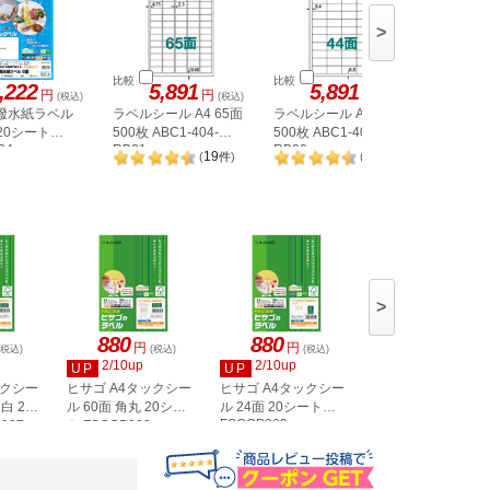
>
比較
比較
比較
,222
5,891
5,891
5,
円
円
円
(税込)
(税込)
(税込)
 撥水紙ラベル
ラベルシール A4 65面
ラベルシール A4 44面
ラベルシー
 20シート
500枚 ABC1-404-
500枚 ABC1-404-
500枚 AB
34
RB21
RB20
RB08
19
20
(
件
)
(
件
)
>
880
880
880
円
円
円
(税込)
(税込)
(税込)
(税込)
2/10up
2/10up
2/10up
UP
UP
UP
ックシー
ヒサゴ A4タックシー
ヒサゴ A4タックシー
ヒサゴ A4タックシ
白 20
ル 60面 角丸 20シー
ル 24面 20シート
ル 36面 角丸 20シ
FSCOP863
907
ト FSCOP902
ト FSCOP871