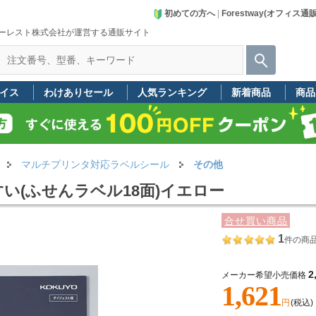
初めての方へ
|
Forestway(オフィス通
ーレスト株式会社が運営する通販サイト
イス
わけありセール
人気ランキング
新着商品
商品
マルチプリンタ対応ラベルシール
その他
い(ふせんラベル18面)イエロー
合せ買い商品
1
件の商
2
メーカー希望小売価格
1,621
円
(税込)