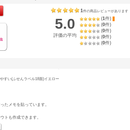
1
件の商品レビューがあります
5.0
(
1
件)
(
0
件)
(
0
件)
評価の平均
(
0
件)
出
(
0
件)
やすい(ふせんラベル18面)イエロー
作ったメモを貼っています。
アウトも作成できます。