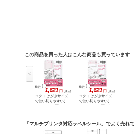
この商品を買った人はこんな商品も買っています
<
比較
比較
1,621
1,621
円
円
(税込)
(税込)
コクヨ はがきサイズ
コクヨ はがきサイズ
で使い切りやすい(ふ
で使い切りやすい(ふ
せんラベル6面) ピン
せんラベル18面)ピン
ク
ク
「マルチプリンタ対応ラベルシール」でよく売れ