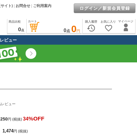
販サイト)
|
お問合せ
|
ご利用案内
ログイン／新規会員登録
カート
マイページ
商品比較
購入履歴
お気に入り
0
history
favorite_border
0
0
点
点
円
レビュー
品レビュー
%OFF
34
,250
円
(税抜)
1,474
円
(税抜)