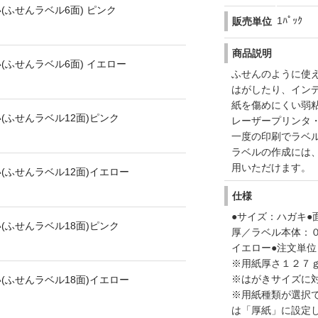
ふせんラベル6面) ピンク
1ﾊﾟｯｸ
販売単位
商品説明
(ふせんラベル6面) イエロー
ふせんのように使
はがしたり、イン
紙を傷めにくい弱
(ふせんラベル12面)ピンク
レーザープリンタ
一度の印刷でラベ
ラベルの作成には
用いただけます。
(ふせんラベル12面)イエロー
仕様
●サイズ：ハガキ●
(ふせんラベル18面)ピンク
厚／ラベル本体：
イエロー●注文単
※用紙厚さ１２７
※はがきサイズに
(ふせんラベル18面)イエロー
※用紙種類が選択
は「厚紙」に設定