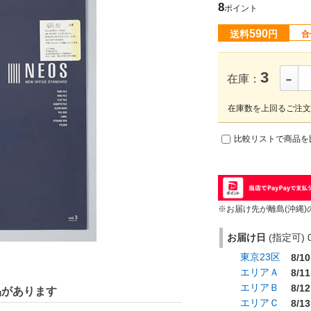
8
ポイント
590
送料
円
合
-
3
在庫：
在庫数を上回るご注文
比較リストで商品を
※お届け先が離島(沖縄)
お届け日
(指定可) 0
東京23区
8/10
エリアＡ
8/11
エリアＢ
8/12
品があります
エリアＣ
8/13