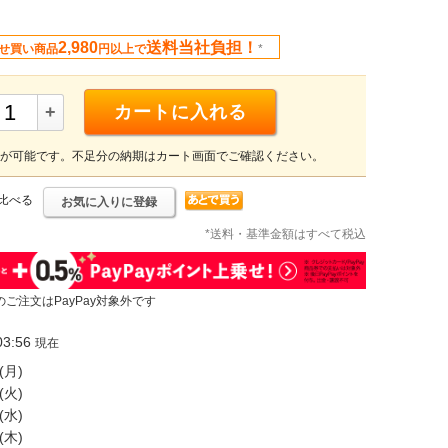
2,980
送料当社負担！
せ買い商品
円以上で
*
+
カートに入れる
が可能です。不足分の納期はカート画面でご確認ください。
比べる
お気に入りに登録
*送料・基準金額はすべて税込
のご注文はPayPay対象外です
3:56
現在
(月)
(火)
(水)
(木)