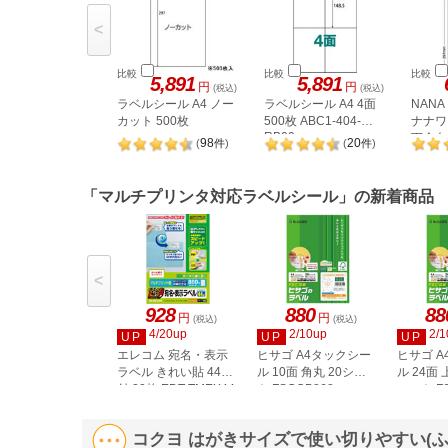
<
比較
比較
比較
5,891
5,891
円
円
(税込)
(税込)
ラベルシール A4 ノー
ラベルシール A4 4面
NAN
カット 500枚
500枚 ABC1-404-
ナナワー
RB09
下余白 
98
20
(
件
)
(
件
)
LDW1
「マルチプリンタ対応ラベルシール」の新着商品
<
928
880
88
円
円
(税込)
(税込)
4/20up
2/10up
2/1
UP
UP
UP
エレコム 宛名・表示
ヒサゴ A4タックシー
ヒサゴ 
ラベル きれい貼 44面
ル 10面 角丸 20シー
ル 24面 
付 20枚 EDT-TMEX44
ト FSCOP868
シート FS
コクヨ はがきサイズで使い切りやすい(ふ