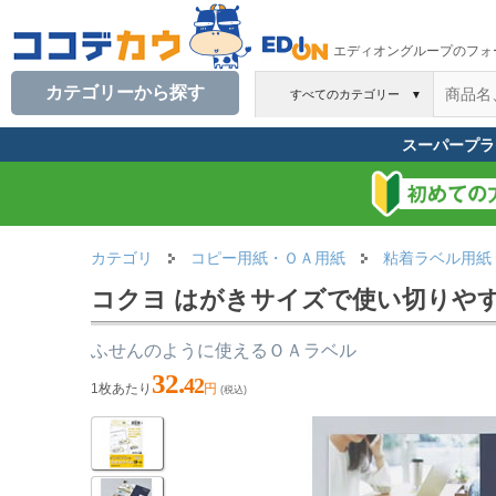
エディオングループのフォ
カテゴリーから探す
すべてのカテゴリー
▼
スーパープラ
カテゴリ
コピー用紙・ＯＡ用紙
粘着ラベル用紙
コクヨ はがきサイズで使い切りやす
ふせんのように使えるＯＡラベル
32.
42
1枚あたり
円
(税込)