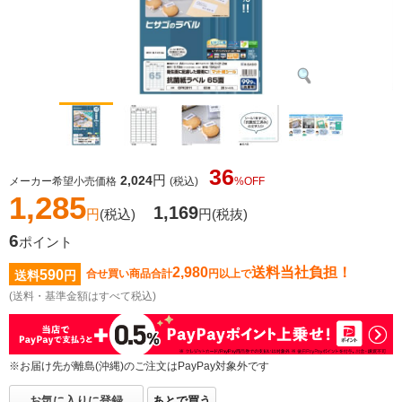
36
円
2,024
メーカー希望小売価格
(税込)
%OFF
1,285
1,169
円
(税込)
円
(税抜)
6
ポイント
2,980
送料当社負担！
590
合せ買い商品合計
円以上で
送料
円
(送料・基準金額はすべて税込)
※お届け先が離島(沖縄)のご注文はPayPay対象外です
お気に入りに登録
あとで買う