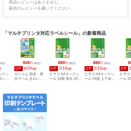
商品レビューはありません。
最初のレビューを書いてください。
「マルチプリンタ対応ラベルシール」の新着商品
928
880
880
8
円
円
円
税込)
(税込)
(税込)
(税込)
p
4/20up
2/10up
2/10up
UP
UP
UP
UP
タックシ
エレコム 宛名・表
ヒサゴ A4タックシ
ヒサゴ A4タックシ
ヒサゴ
00シー
示ラベル きれい貼
ール 10面 角丸 20シ
ール 24面 上下余白
ール 2
3
44面付 20枚 EDT-
ート FSCOP868
20シート
FSCOP
TMEX44
FSCOP883