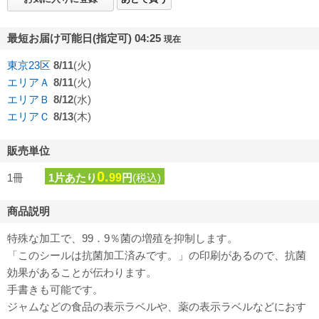
最短お届け可能日(指定可) 04:25
現在
東京23区
8/11
(火)
エリアＡ
8/11
(火)
エリアＢ
8/12
(水)
エリアＣ
8/13
(木)
販売単位
0.
1冊
1片あたり
99
円
(税込)
商品説明
特殊な加工で、99．9％菌の増殖を抑制します。
「このシールは抗菌加工済みです。」の印刷があるので、抗菌
効果があることが伝わります。
手書きも可能です。
ジャムなどの食品の表示ラベルや、薬の表示ラベルなどにおす