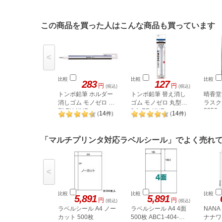
この商品を買った人はこんな商品も買っています
<
比較
比較
比較
283
127
円
円
(税込)
(税込)
トンボ鉛筆 ホルダー
トンボ鉛筆 替え消し
晴香堂
消しゴム モノゼロ 丸
ゴム モノゼロ 丸型用
ラスク
2056
型 EH-KUR
2本 ER-KUR
14
14
(
件
)
(
件
)
「マルチプリンタ対応ラベルシール」でよく売れ
<
比較
比較
比較
5,891
5,891
円
円
(税込)
(税込)
ラベルシール A4 ノー
ラベルシール A4 4面
NAN
カット 500枚
500枚 ABC1-404-
ナナワー