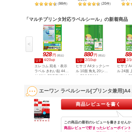
RB09
下余白 
98
20
(
件
)
(
件
)
LDW1
「マルチプリンタ対応ラベルシール」の新着商品
<
928
880
88
円
円
(税込)
(税込)
4/20up
2/10up
2/1
UP
UP
UP
エレコム 宛名・表示
ヒサゴ A4タックシー
ヒサゴ 
ラベル きれい貼 44面
ル 10面 角丸 20シー
ル 24面 
付 20枚 EDT-TMEX44
ト FSCOP868
シート FS
エーワン ラベルシール[プリンタ兼用]A4
商品レビューを書く
この商品の最初のレビューを書きませんか
商品レビューで貯まったレビューポイント