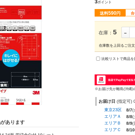
3
ポイント
590
送料
円
合
-
5
在庫：
在庫数を上回るご注文
比較リストで商品を
※お届け先が離島(沖縄)
お届け日
(指定可) 0
東京23区
8/7
(
エリアＡ
8/8
(
品があります
エリアＢ
8/9
(
エリアＣ
8/10