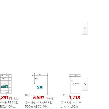
>
>
比較
比較
比較
,891
5,891
1,718
1,
円
円
円
(税込)
(税込)
(税込)
ール A4 65面
ラベルシール A4 2面
ラベルシール A4 ノー
ヒサゴ 
BC1-404-
500枚 ABC1-404-
カット 100枚
A4 8面 