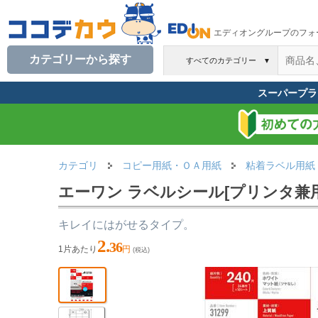
エディオングループのフォ
カテゴリーから探す
すべてのカテゴリー
▼
スーパープラ
カテゴリ
コピー用紙・ＯＡ用紙
粘着ラベル用紙
エーワン ラベルシール[プリンタ兼用]
キレイにはがせるタイプ。
2.
36
1片あたり
円
(税込)