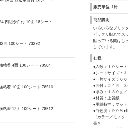
4 24面 四辺余白付 10シート
1冊
販売単位
商品説明
4 四辺余白付 10面 18シート
いろいろなプリン
ピッタリ貼れてス
貼っている間はし
 100シート 73292
しています。
仕様
着 4面 100シート 78504
●入数：１０シー
●シートサイズ：Ａ
●一片サイズ：６６
●面付：２４面 ３
着 10面 100シート 78510
●厚み：１３０ｇ
●材質：上質紙
●用紙特性：マッ
着 12面 100シート 78512
●白色度：９０％
（カラー／モノク
書き