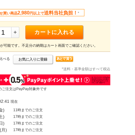
2,980
送料当社負担！
せ買い商品
円以上で
*
+
カートに入れる
が可能です。不足分の納期はカート画面でご確認ください。
比べる
お気に入りに登録
*送料・基準金額はすべて税込
のご注文はPayPay対象外です
2:41
現在
金)
11時までのご注文
土)
17時までのご注文
日)
17時までのご注文
(月)
17時までのご注文