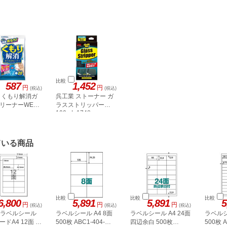
比較
587
1,452
円
円
(税込)
(税込)
 くもり解消ガ
呉工業 ストーナー ガ
リーナーWET
ラスストリッパー
100mL 1748
ている商品
比較
比較
比較
6,800
5,891
5,891
5
円
円
円
(税込)
(税込)
(税込)
A ラベルシール
ラベルシール A4 8面
ラベルシール A4 24面
ラベルシ
ドA4 12面 上
500枚 ABC1-404-
四辺余白 500枚
500枚 A