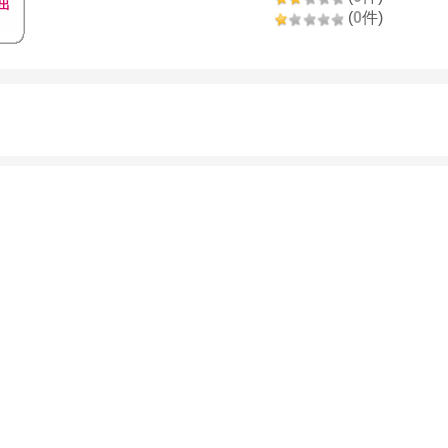
出
(
0
件)