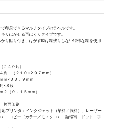
タで印刷できるマルチタイプのラベルです。
ッキリはがせる再はくりタイプです。
っかり貼り付き、はがす時は糊残りしない特殊な糊を使用
ト（２４０片）
４判 （２１０×２９７ｍｍ）
ｍｍ×３３．９ｍｍ
列×８段
／ｍ２（０．１５ｍｍ）
ト、片面印刷
●対応プリンタ：インクジェット（染料／顔料）、レーザー
ロ）、コピー（カラー／モノクロ）、熱転写、ドット、手