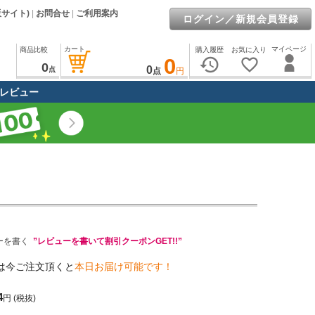
販サイト)
|
お問合せ
|
ご利用案内
ログイン／新規会員登録
カート
マイページ
商品比較
購入履歴
お気に入り
0
history
favorite_border
0
0
点
点
円
レビュー
ーを書く
”レビューを書いて割引クーポンGET!!”
は今ご注文頂くと
本日お届け可能です！
4
円
(税抜)