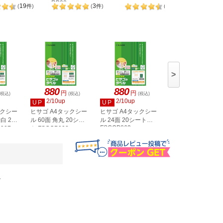
RB08
OPW303
19
3
98
(
件
)
(
件
)
(
件
)
>
880
880
880
円
円
円
(税込)
(税込)
(税込)
(税込)
2/10up
2/10up
2/10up
UP
UP
UP
ックシー
ヒサゴ A4タックシー
ヒサゴ A4タックシー
ヒサゴ A4タックシ
白 20
ル 60面 角丸 20シー
ル 24面 20シート
ル 36面 角丸 20シ
FSCOP863
907
ト FSCOP902
ト FSCOP871
。