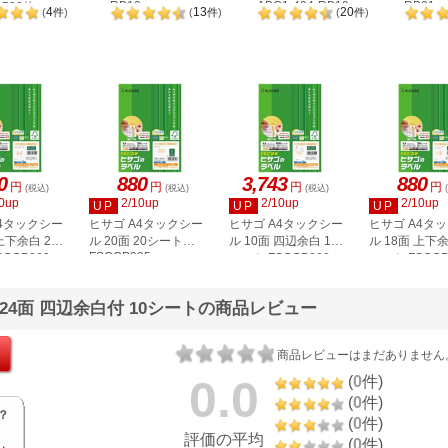
RB10
ABC1-404-RB19
RB21
500枚
4
13
20
(
件
)
(
件
)
(
件
)
2P
0
880
3,743
880
円
円
円
円
(税込)
(税込)
(税込)
0up
2/10up
2/10up
2/10up
UP
UP
UP
A4タックシー
ヒサゴ A4タックシー
ヒサゴ A4タックシー
ヒサゴ A4タ
上下余白 20
ル 20面 20シート
ル 10面 四辺余白 100
ル 18面 上下余
FSCOP985
COP883
シート FSCGB888
シート FSCOP
 24面 四辺余白付 10シートの商品レビュー
商品レビューはまだありません
0.0
(
0
件)
(
0
件)
？
(
0
件)
評価の平均
(
0
件)