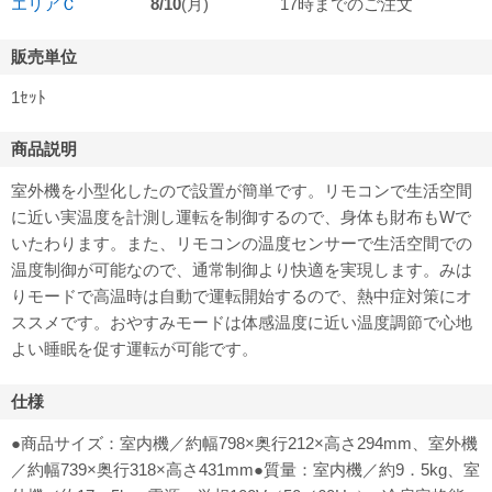
エリアＣ
8/10
(月)
17時までのご注文
販売単位
1ｾｯﾄ
商品説明
室外機を小型化したので設置が簡単です。リモコンで生活空間
に近い実温度を計測し運転を制御するので、身体も財布もWで
いたわります。また、リモコンの温度センサーで生活空間での
温度制御が可能なので、通常制御より快適を実現します。みは
りモードで高温時は自動で運転開始するので、熱中症対策にオ
ススメです。おやすみモードは体感温度に近い温度調節で心地
よい睡眠を促す運転が可能です。
仕様
●商品サイズ：室内機／約幅798×奥行212×高さ294mm、室外機
／約幅739×奥行318×高さ431mm●質量：室内機／約9．5kg、室