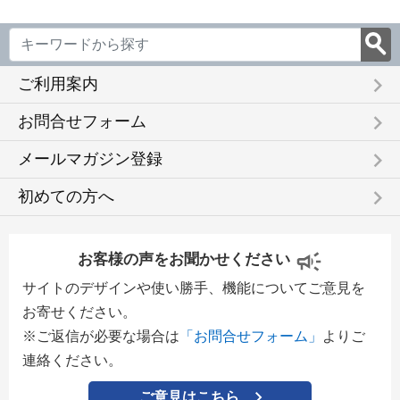
keyboard_arrow_right
ご利用案内
keyboard_arrow_right
お問合せフォーム
keyboard_arrow_right
メールマガジン登録
keyboard_arrow_right
初めての方へ
お客様の声をお聞かせください
サイトのデザインや使い勝手、機能についてご意見を
お寄せください。
※ご返信が必要な場合は
「お問合せフォーム」
よりご
連絡ください。
ご意見はこちら