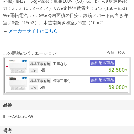
外機／約17．5kg●電源：単相100V（50／60Hz）●冷房定格能
力：2．2（0．2～2．4）KW●定格消費電力：675（150～850）
W●運転電流：7．9A●冷房面積の目安：鉄筋アパート南向き洋
室／9畳（15m2）、木造南向き和室／6畳（10m2）
→
メーカーサイトはこちら
この商品のバリエーション
金額：税込
無料配送商品
工事なし
標準工事有無
52,580
6畳
目安
円
無料配送商品
標準工事付
標準工事有無
69,080
6畳
目安
円
品番
IHF-2202SC-W
備考