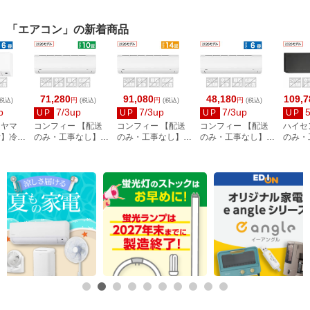
「エアコン」の新着商品
71,280
91,080
48,180
109,7
円
円
円
税込)
(税込)
(税込)
(税込)
p
7/3up
7/3up
7/3up
UP
UP
UP
UP
ーヤマ
コンフィー 【配送
コンフィー 【配送
コンフィー 【配送
ハイセ
付】冷房
のみ・工事なし】冷
のみ・工事なし】冷
のみ・工事なし】冷
のみ・
2.2kW
暖房エアコン 10畳
暖房エアコン 14畳
暖房エアコン 6畳用
畳向け 
用 CYA-281C(W)
用 CYA-401C(W)
CYA-221C(W)
angle 
ーズ HA
BS