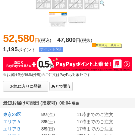
52,580
47,800
円
(税込)
円
(税抜)
数量限定 残り＝
6
1,195
ポイント
ポイント
5
倍
※お届け先が離島(沖縄)のご注文はPayPay対象外です
お気に入りに登録
あとで買う
最短お届け可能日 (指定可) 06:04
現在
東京23区
8/7
(金)
11時までのご注文
エリアＡ
8/8
(土)
17時までのご注文
エリアＢ
8/9
(日)
17時までのご注文