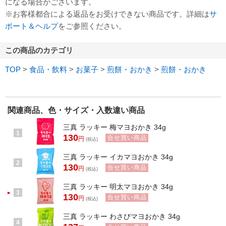
になる場合がございます。
※お客様都合による返品をお受けできない商品です。詳細は
サ
ポート＆ヘルプ
をご参照ください。
この商品のカテゴリ
TOP
>
食品・飲料
>
お菓子
>
煎餅・おかき
>
煎餅・おかき
関連商品、色・サイズ・入数違い商品
三真 ラッキー 梅マヨおかき 34g
1
130
合せ買い商品
円
(税込)
三真 ラッキー イカマヨおかき 34g
2
130
合せ買い商品
円
(税込)
三真 ラッキー 明太マヨおかき 34g
3
130
合せ買い商品
円
(税込)
三真 ラッキー わさびマヨおかき 34g
4