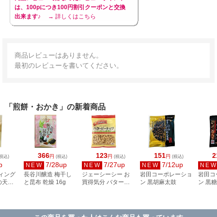
は、100pにつき100円割引クーポンと交換
出来ます♪
→ 詳しくはこちら
商品レビューはありません。
最初のレビューを書いてください。
「煎餅・おかき」の新着商品
366
123
151
2
円
円
円
税込)
(税込)
(税込)
(税込)
p
7/28up
7/27up
7/12up
NEW
NEW
NEW
NE
ィング
長谷川醸造 梅干し
ジェーシーシー お
岩田コーポレーショ
岩田コ
の天ぷ
と昆布 乾燥 16g
買得気分 バターピ
ン 黒胡麻太鼓
ン 黒
ーナッツ