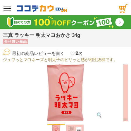
メニュー
三真 ラッキー 明太マヨおかき 34g
合せ買い商品
2
最初の商品レビューを書く
favorite_border
名
ジュワっとマヨネーズと明太子のピリッと感が相性抜群です。