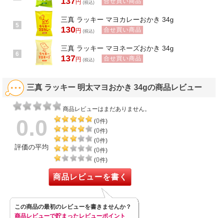
137
合せ買い商品
円
(税込)
三真 ラッキー マヨカレーおかき 34g
5
130
合せ買い商品
円
(税込)
三真 ラッキー マヨネーズおかき 34g
6
137
合せ買い商品
円
(税込)
三真 ラッキー 明太マヨおかき 34gの商品レビュー
商品レビューはまだありません。
0.0
0
(
件)
0
(
件)
0
(
件)
評価の平均
0
(
件)
0
(
件)
商品レビューを書く
この商品の最初のレビューを書きませんか？
商品レビューで貯まったレビューポイント