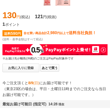
130
121
円
(税込)
円
(税抜)
1
ポイント
2,980
送料当社負担！
590
合せ買い商品合計
円以上で
送料
円
(送料・基準金額はすべて税込)
※お届け先が離島(沖縄)のご注文はPayPay対象外です
お気に入りに登録
あとで買う
今ご注文頂くと
8/9
(日)
にお届け可能です！
（東京23区の場合は、平日・土曜日11時までのご注文なら当日
お届け可能です。）
最短お届け可能日 (指定可) 14:28
現在