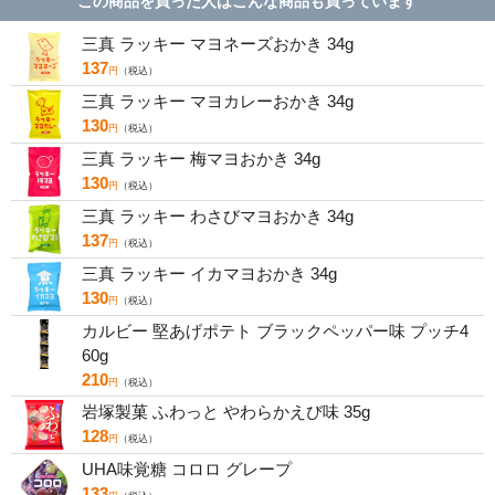
この商品を買った人はこんな商品も買っています
三真 ラッキー マヨネーズおかき 34g
137
円
（税込）
三真 ラッキー マヨカレーおかき 34g
130
円
（税込）
三真 ラッキー 梅マヨおかき 34g
130
円
（税込）
三真 ラッキー わさびマヨおかき 34g
137
円
（税込）
三真 ラッキー イカマヨおかき 34g
130
円
（税込）
カルビー 堅あげポテト ブラックペッパー味 プッチ4
60g
210
円
（税込）
岩塚製菓 ふわっと やわらかえび味 35g
128
円
（税込）
UHA味覚糖 コロロ グレープ
133