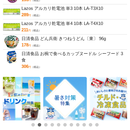
円
（税込）
Lazos アルカリ乾電池 単3 10本 LA-T3X10
289
円
（税込）
Lazos アルカリ乾電池 単4 10本 LA-T4X10
211
円
（税込）
日清食品 どん兵衛 きつねうどん〔東〕 96g
178
円
（税込）
日清食品 お椀で食べるカップヌードル シーフード 3
食
306
円
（税込）