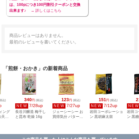
は、100pにつき100円割引クーポンと交換
出来ます♪
→ 詳しくはこちら
商品レビューはありません。
最初のレビューを書いてください。
「煎餅・おかき」の新着商品
340
123
151
2
円
円
円
税込)
(税込)
(税込)
(税込)
p
7/28up
7/27up
7/12up
NEW
NEW
NEW
NE
ィング
長谷川醸造 梅干し
ジェーシーシー お
岩田コーポレーショ
岩田コ
の天ぷ
と昆布 乾燥 16g
買得気分 バターピ
ン 黒胡麻太鼓
ン 黒
ーナッツ