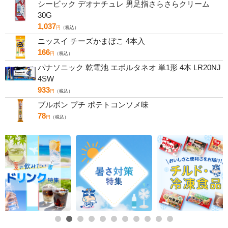
シービック デオナチュレ 男足指さらさらクリーム
30G
1,037
円
（税込）
ニッスイ チーズかまぼこ 4本入
166
円
（税込）
パナソニック 乾電池 エボルタネオ 単1形 4本 LR20NJ
4SW
933
円
（税込）
ブルボン プチ ポテトコンソメ味
78
円
（税込）