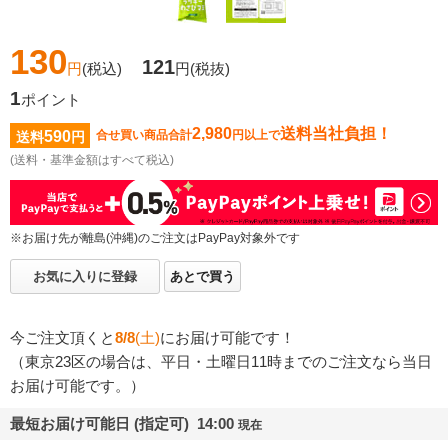
130
121
円
(税込)
円
(税抜)
1
ポイント
2,980
送料当社負担！
590
合せ買い商品合計
円以上で
送料
円
(送料・基準金額はすべて税込)
※お届け先が離島(沖縄)のご注文はPayPay対象外です
お気に入りに登録
あとで買う
今ご注文頂くと
8/8
(土)
にお届け可能です！
（東京23区の場合は、平日・土曜日11時までのご注文なら当日
お届け可能です。）
最短お届け可能日 (指定可) 14:00
現在