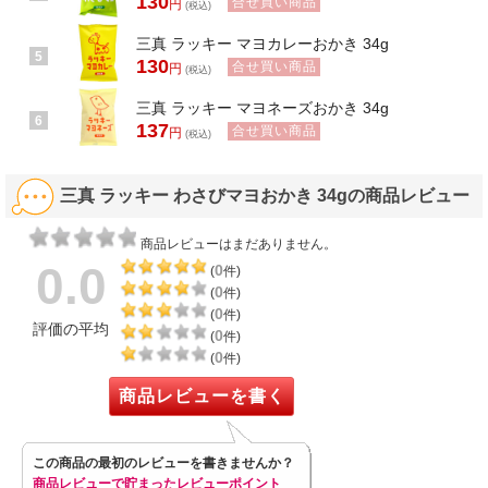
130
合せ買い商品
円
(税込)
三真 ラッキー マヨカレーおかき 34g
5
130
合せ買い商品
円
(税込)
三真 ラッキー マヨネーズおかき 34g
6
137
合せ買い商品
円
(税込)
三真 ラッキー わさびマヨおかき 34gの商品レビュー
商品レビューはまだありません。
0.0
0
(
件)
0
(
件)
0
(
件)
評価の平均
0
(
件)
0
(
件)
商品レビューを書く
この商品の最初のレビューを書きませんか？
商品レビューで貯まったレビューポイント