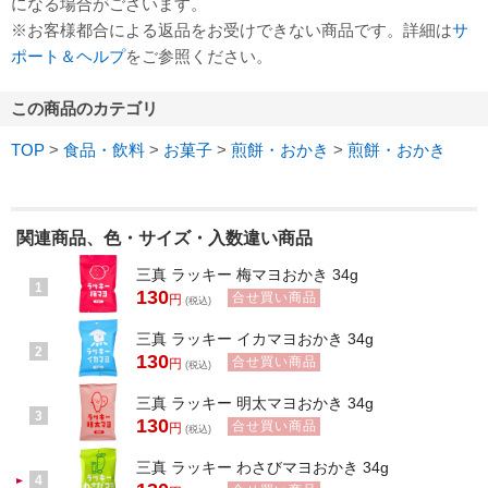
になる場合がございます。
※お客様都合による返品をお受けできない商品です。詳細は
サ
ポート＆ヘルプ
をご参照ください。
この商品のカテゴリ
TOP
>
食品・飲料
>
お菓子
>
煎餅・おかき
>
煎餅・おかき
関連商品、色・サイズ・入数違い商品
三真 ラッキー 梅マヨおかき 34g
1
130
合せ買い商品
円
(税込)
三真 ラッキー イカマヨおかき 34g
2
130
合せ買い商品
円
(税込)
三真 ラッキー 明太マヨおかき 34g
3
130
合せ買い商品
円
(税込)
三真 ラッキー わさびマヨおかき 34g
4