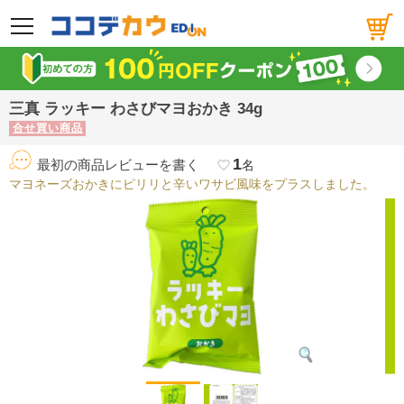
メニュー
三真 ラッキー わさびマヨおかき 34g
合せ買い商品
1
最初の商品レビューを書く
favorite_border
名
マヨネーズおかきにピリリと辛いワサビ風味をプラスしました。