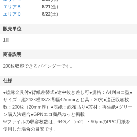
エリアＢ
8/21
(金)
エリアＣ
8/22
(土)
販売単位
1冊
商品説明
200枚収容できるバインダーです。
仕様
●総縁金具付●背紙差替式●途中抜き差し可●規格：A4判ヨコ型●
サイズ：縦242×横337×背幅42mm●とじ具：20穴●適正収容枚
数：200枚（20mm厚）●表紙：総布貼り●芯材：再生紙●グリー
ン購入法適合●GPNエコ商品ねっと掲載
※ファイルの収容枚数は、64G／［m2］・90μmのPPC用紙を
使用した場合の目安です。