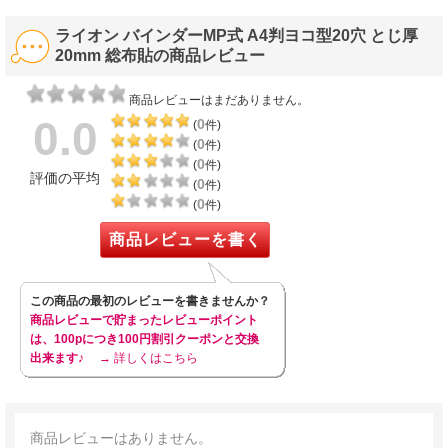
ライオン バインダーMP式 A4判ヨコ型20穴 とじ厚
20mm 総布貼の商品レビュー
商品レビューはまだありません。
0.0
0
(
件)
0
(
件)
0
(
件)
評価の平均
0
(
件)
0
(
件)
商品レビューを書く
この商品の最初のレビューを書きませんか？
商品レビューで貯まったレビューポイント
は、100pにつき100円割引クーポンと交換
出来ます♪
→ 詳しくはこちら
商品レビューはありません。