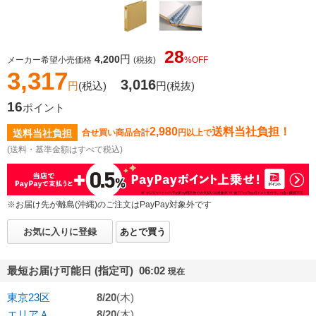
28
円
4,200
メーカー希望小売価格
(税抜)
%OFF
3,317
3,016
円
(税込)
円
(税抜)
16
ポイント
2,980
送料当社負担！
送料当社負担
合せ買い商品合計
円以上で
(送料・基準金額はすべて税込)
※お届け先が離島(沖縄)のご注文はPayPay対象外です
お気に入りに登録
あとで買う
最短お届け可能日 (指定可) 06:02
現在
東京23区
8/20
(木)
エリアＡ
8/20
(木)