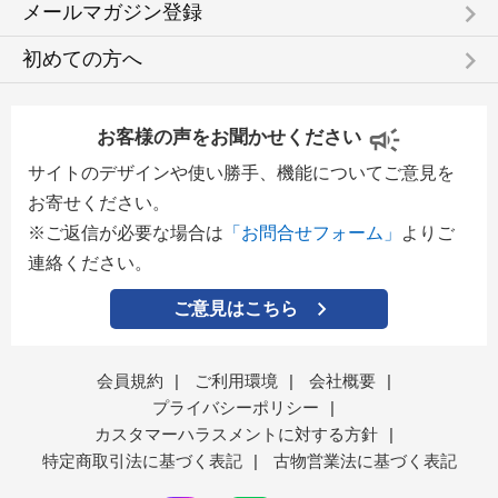
keyboard_arrow_right
メールマガジン登録
keyboard_arrow_right
初めての方へ
お客様の声をお聞かせください
サイトのデザインや使い勝手、機能についてご意見を
お寄せください。
※ご返信が必要な場合は
「お問合せフォーム」
よりご
連絡ください。
ご意見はこちら
会員規約
|
ご利用環境
|
会社概要
|
プライバシーポリシー
|
カスタマーハラスメントに対する方針
|
特定商取引法に基づく表記
|
古物営業法に基づく表記