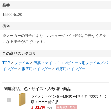
品番
15500No.20
備考
※メーカーの都合により、パッケージ・仕様等は予告なく変更
になる場合がございます。
この商品のカテゴリ
TOP
>
ファイル
>
伝票ファイル／コンピュータ用ファイル／バ
インダー
>
帳簿用バインダー
>
帳簿用バインダー
関連商品、色・サイズ・入数違い商品
ライオン バインダーMP式 A4判タテ型30穴 とじ
1
厚20mmm 総布貼
3,317
合せ買い商品
円
(税込)