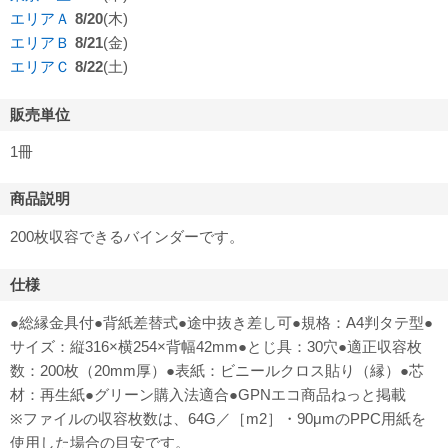
エリアＡ
8/20
(木)
エリアＢ
8/21
(金)
エリアＣ
8/22
(土)
販売単位
1冊
商品説明
200枚収容できるバインダーです。
仕様
●総縁金具付●背紙差替式●途中抜き差し可●規格：A4判タテ型●
サイズ：縦316×横254×背幅42mm●とじ具：30穴●適正収容枚
数：200枚（20mm厚）●表紙：ビニールクロス貼り（縁）●芯
材：再生紙●グリーン購入法適合●GPNエコ商品ねっと掲載
※ファイルの収容枚数は、64G／［m2］・90μmのPPC用紙を
使用した場合の目安です。