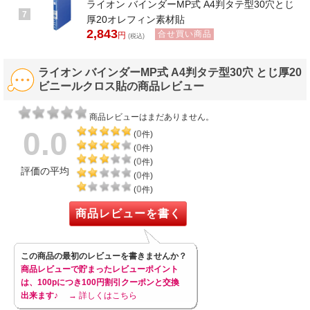
ライオン バインダーMP式 A4判タテ型30穴とじ
7
厚20オレフィン素材貼
2,843
合せ買い商品
円
(税込)
ライオン バインダーMP式 A4判タテ型30穴 とじ厚20
ビニールクロス貼の商品レビュー
商品レビューはまだありません。
0.0
0
(
件)
0
(
件)
0
(
件)
評価の平均
0
(
件)
0
(
件)
商品レビューを書く
この商品の最初のレビューを書きませんか？
商品レビューで貯まったレビューポイント
は、100pにつき100円割引クーポンと交換
出来ます♪
→ 詳しくはこちら