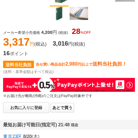
28
円
4,200
メーカー希望小売価格
(税抜)
%OFF
3,317
3,016
円
(税込)
円
(税抜)
16
ポイント
2,980
送料当社負担！
送料当社負担
合せ買い商品合計
円以上で
(送料・基準金額はすべて税込)
※お届け先が離島(沖縄)のご注文はPayPay対象外です
お気に入りに登録
あとで買う
最短お届け可能日(指定可) 21:48
現在
東京23区
8/20
(木)