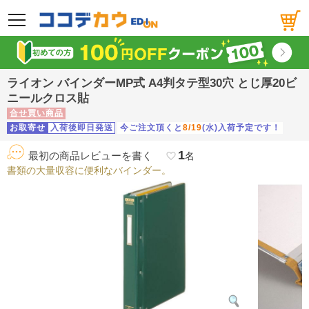
メニュー
ライオン バインダーMP式 A4判タテ型30穴 とじ厚20ビ
ニールクロス貼
合せ買い商品
お取寄せ
入荷後即日発送
今ご注文頂くと
8/19
(水)入荷予定です！
1
最初の商品レビューを書く
favorite_border
名
書類の大量収容に便利なバインダー。