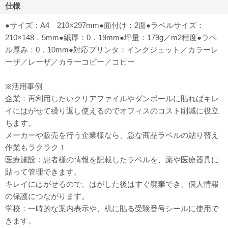
仕様
●サイズ：A4 210×297mm●面付け：2面●ラベルサイズ：
210×148．5mm●紙厚：0．19mm●坪量：179g／m2程度●ラベ
ル厚み：0．10mm●対応プリンタ：インクジェット／カラーレ
ーザ／レーザ／カラーコピー／コピー
※活用事例
企業：再利用したいクリアファイルやダンボールに貼ればキレ
イにはがせて繰り返し使えるのでオフィスのコスト削減に役立
ちます。
メーカーや販売を行う企業様なら、急な商品ラベルの貼り替え
作業もラクラク！
医療施設：患者様の情報を記載したラベルを、薬や医療器具に
貼って管理できます。
キレイにはがせるので、はがした後はすぐ廃棄でき、個人情報
の保護につながります。
学校：一時的な案内表示や、机に貼る受験番号シールに使用で
きます。