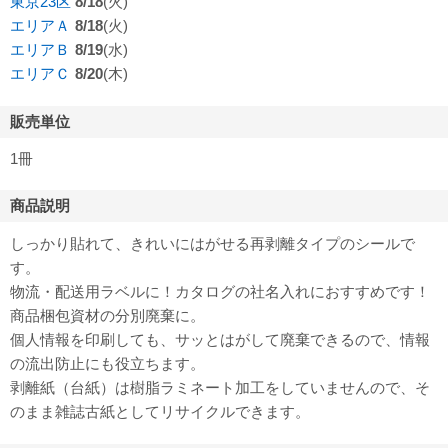
東京23区
8/18
(火)
エリアＡ
8/18
(火)
エリアＢ
8/19
(水)
エリアＣ
8/20
(木)
販売単位
1冊
商品説明
しっかり貼れて、きれいにはがせる再剥離タイプのシールで
す。
物流・配送用ラベルに！カタログの社名入れにおすすめです！
商品梱包資材の分別廃棄に。
個人情報を印刷しても、サッとはがして廃棄できるので、情報
の流出防止にも役立ちます。
剥離紙（台紙）は樹脂ラミネート加工をしていませんので、そ
のまま雑誌古紙としてリサイクルできます。