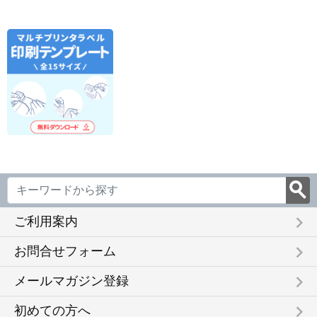
3
44面付 20枚 EDT-
ート FSCOP868
20シート
FSCOP
TMEX44
FSCOP883
keyboard_arrow_right
ご利用案内
keyboard_arrow_right
お問合せフォーム
keyboard_arrow_right
メールマガジン登録
keyboard_arrow_right
初めての方へ