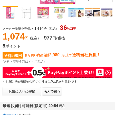
36
円
1,694
メーカー希望小売価格
(税込)
%OFF
1,074
977
円
(税込)
円
(税抜)
5
ポイント
2,980
送料当社負担！
590
合せ買い商品合計
円以上で
送料
円
(送料・基準金額はすべて税込)
※お届け先が離島(沖縄)のご注文はPayPay対象外です
お気に入りに登録
あとで買う
最短お届け可能日(指定可) 20:54
現在