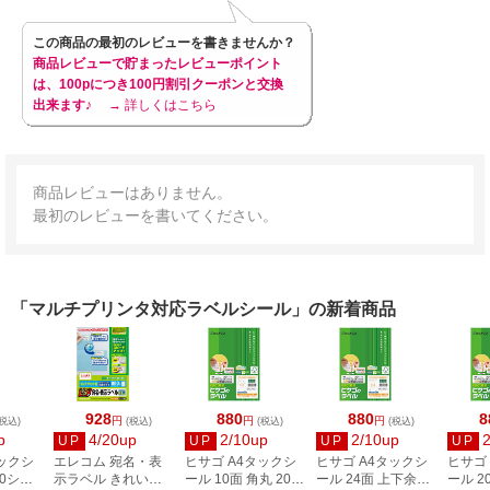
この商品の最初のレビューを書きませんか？
商品レビューで貯まったレビューポイント
は、100pにつき100円割引クーポンと交換
出来ます♪
→ 詳しくはこちら
商品レビューはありません。
最初のレビューを書いてください。
「マルチプリンタ対応ラベルシール」の新着商品
928
880
880
8
円
円
円
税込)
(税込)
(税込)
(税込)
p
4/20up
2/10up
2/10up
UP
UP
UP
UP
タックシ
エレコム 宛名・表
ヒサゴ A4タックシ
ヒサゴ A4タックシ
ヒサゴ
00シー
示ラベル きれい貼
ール 10面 角丸 20シ
ール 24面 上下余白
ール 2