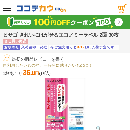
メニュー
ヒサゴ きれいにはがせるエコノミーラベル 2面 30枚
合せ買い商品
お取寄せ
入荷後即日発送
今ご注文頂くと
8/17
(月)入荷予定です！
最初の商品レビューを書く
再利用したいものや、一時的に貼りたいものに！
35.
8
1枚あたり
円
(税込)