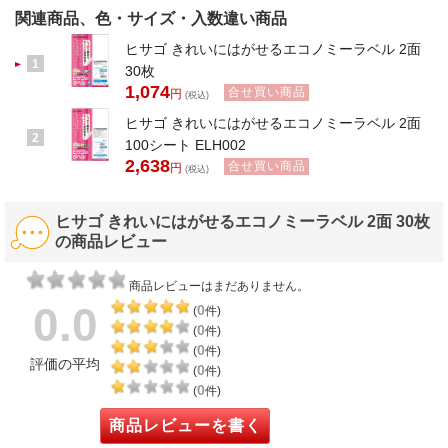
関連商品、色・サイズ・入数違い商品
ヒサゴ きれいにはがせるエコノミーラベル 2面
1
30枚
1,074
合せ買い商品
円
(税込)
ヒサゴ きれいにはがせるエコノミーラベル 2面
2
100シート ELH002
2,638
合せ買い商品
円
(税込)
ヒサゴ きれいにはがせるエコノミーラベル 2面 30枚
の商品レビュー
商品レビューはまだありません。
0.0
0
(
件)
0
(
件)
0
(
件)
評価の平均
0
(
件)
0
(
件)
商品レビューを書く