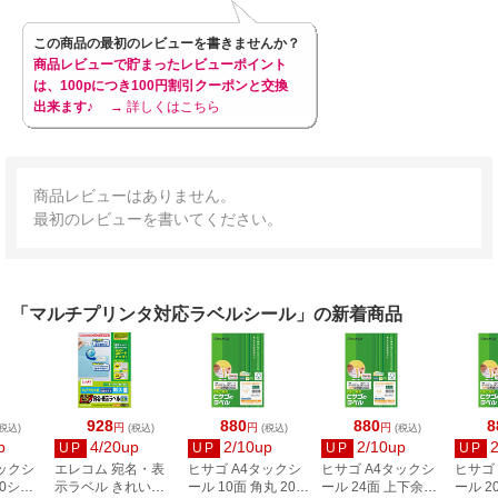
この商品の最初のレビューを書きませんか？
商品レビューで貯まったレビューポイント
は、100pにつき100円割引クーポンと交換
出来ます♪
→ 詳しくはこちら
商品レビューはありません。
最初のレビューを書いてください。
「マルチプリンタ対応ラベルシール」の新着商品
928
880
880
8
円
円
円
税込)
(税込)
(税込)
(税込)
p
4/20up
2/10up
2/10up
UP
UP
UP
UP
タックシ
エレコム 宛名・表
ヒサゴ A4タックシ
ヒサゴ A4タックシ
ヒサゴ
00シー
示ラベル きれい貼
ール 10面 角丸 20シ
ール 24面 上下余白
ール 2