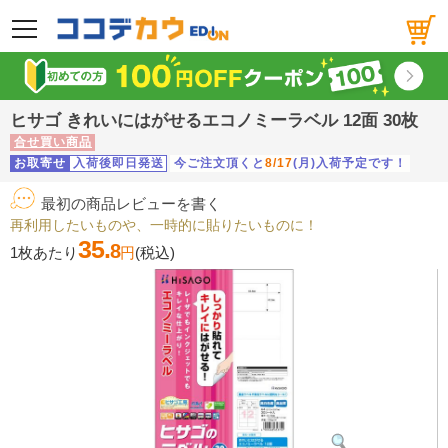
メニュー
ヒサゴ きれいにはがせるエコノミーラベル 12面 30枚
合せ買い商品
お取寄せ
入荷後即日発送
今ご注文頂くと
8/17
(月)入荷予定です！
最初の商品レビューを書く
再利用したいものや、一時的に貼りたいものに！
35.
8
1枚あたり
円
(税込)