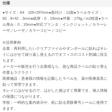
仕様
●サイズ：A4 105×297mm●面付け：12面●ラベルサイズ：
83．8×42．3mm●紙厚：0．19mm●坪量：179g／m2程度●ラベ
ル厚み：0．10mm●対応プリンタ：インクジェット／カラーレ
ーザ／レーザ／カラーコピー／コピー
※活用事例
企業：再利用したいクリアファイルやダンボールに貼ればキレ
イにはがせて繰り返し使えるのでオフィスのコスト削減に役立
ちます。
メーカーや販売を行う企業様なら、急な商品ラベルの貼り替え
作業もラクラク！
医療施設：患者様の情報を記載したラベルを、薬や医療器具に
貼って管理できます。
キレイにはがせるので、はがした後はすぐ廃棄でき、個人情報
の保護につながります。
学校：一時的な案内表示や、机に貼る受験番号シールに使用で
きます。