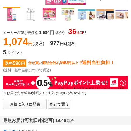
36
円
1,694
メーカー希望小売価格
(税込)
%OFF
1,074
977
円
(税込)
円
(税抜)
5
ポイント
2,980
送料当社負担！
590
合せ買い商品合計
円以上で
送料
円
(送料・基準金額はすべて税込)
※お届け先が離島(沖縄)のご注文はPayPay対象外です
お気に入りに登録
あとで買う
最短お届け可能日(指定可) 19:46
現在