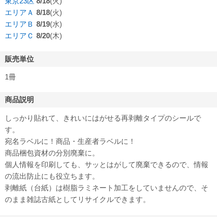
東京23区
8/18
(火)
エリアＡ
8/18
(火)
エリアＢ
8/19
(水)
エリアＣ
8/20
(木)
販売単位
1冊
商品説明
しっかり貼れて、きれいにはがせる再剥離タイプのシールで
す。
宛名ラベルに！商品・生産者ラベルに！
商品梱包資材の分別廃棄に。
個人情報を印刷しても、サッとはがして廃棄できるので、情報
の流出防止にも役立ちます。
剥離紙（台紙）は樹脂ラミネート加工をしていませんので、そ
のまま雑誌古紙としてリサイクルできます。