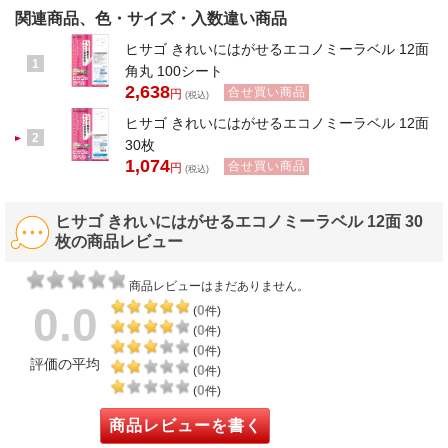
関連商品、色・サイズ・入数違い商品
ヒサゴ きれいにはがせるエコノミーラベル 12面
1
角丸 100シート
2,638
合せ買い商品
円
(税込)
ヒサゴ きれいにはがせるエコノミーラベル 12面
2
30枚
1,074
合せ買い商品
円
(税込)
ヒサゴ きれいにはがせるエコノミーラベル 12面 30
枚の商品レビュー
商品レビューはまだありません。
0.0
0
(
件)
0
(
件)
0
(
件)
評価の平均
0
(
件)
0
(
件)
商品レビューを書く