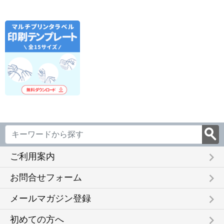
3
44面付 20枚 EDT-
ート FSCOP868
20シート
FSCOP
TMEX44
FSCOP883
keyboard_arrow_right
ご利用案内
keyboard_arrow_right
お問合せフォーム
keyboard_arrow_right
メールマガジン登録
keyboard_arrow_right
初めての方へ