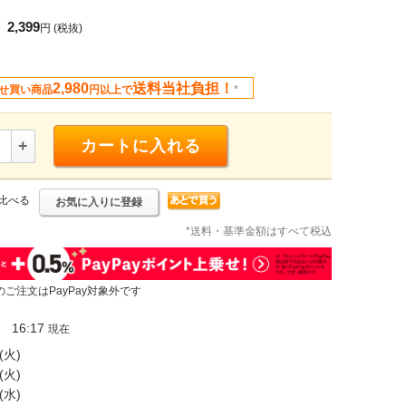
2,399
円
(税抜)
2,980
送料当社負担！
せ買い商品
円以上で
*
+
カートに入れる
比べる
お気に入りに登録
*送料・基準金額はすべて税込
のご注文はPayPay対象外です
16:17
現在
(火)
(火)
(水)