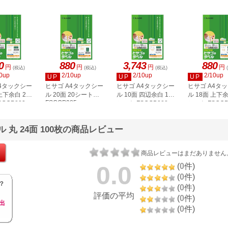
0
880
3,743
880
円
円
円
円
(税込)
(税込)
(税込)
0up
2/10up
2/10up
2/10up
UP
UP
UP
A4タックシー
ヒサゴ A4タックシー
ヒサゴ A4タックシー
ヒサゴ A4タ
上下余白 20
ル 20面 20シート
ル 10面 四辺余白 100
ル 18面 上下余
FSCOP985
COP883
シート FSCGB888
シート FSCOP
丸 24面 100枚の商品レビュー
商品レビューはまだありません
0.0
(
0
件)
(
0
件)
？
(
0
件)
評価の平均
(
0
件)
出
(
0
件)