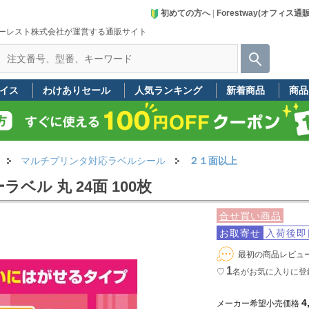
初めての方へ
|
Forestway(オフィス通
ーレスト株式会社が運営する通販サイト
イス
わけありセール
人気ランキング
新着商品
商品
マルチプリンタ対応ラベルシール
２１面以上
ル 丸 24面 100枚
合せ買い商品
お取寄せ
入荷後即
最初の商品レビュ
1
♡
名
がお気に入りに登
4
メーカー希望小売価格