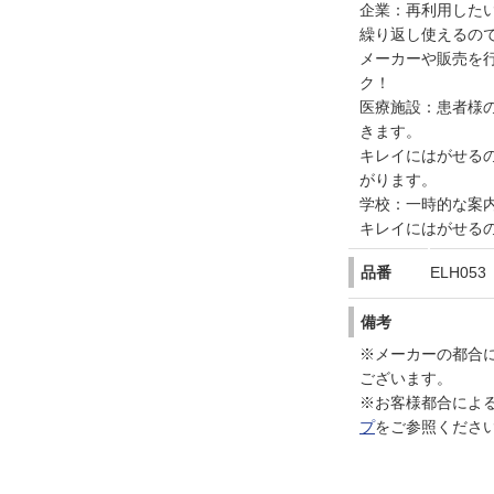
企業：再利用した
繰り返し使えるの
メーカーや販売を
ク！
医療施設：患者様
きます。
キレイにはがせる
がります。
学校：一時的な案
キレイにはがせる
品番
ELH053
備考
※メーカーの都合
ございます。
※お客様都合によ
プ
をご参照くださ