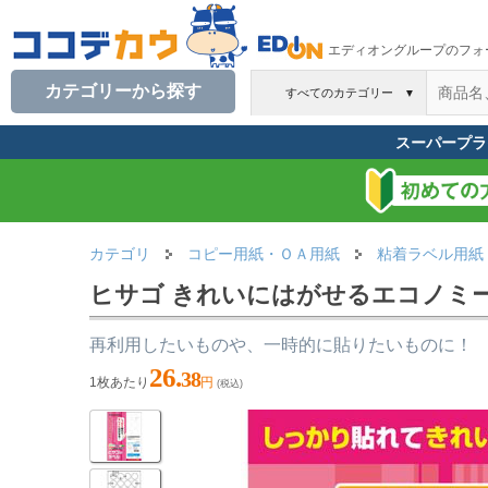
エディオングループのフォ
カテゴリーから探す
すべてのカテゴリー
▼
スーパープラ
カテゴリ
コピー用紙・ＯＡ用紙
粘着ラベル用紙
ヒサゴ きれいにはがせるエコノミーラベ
再利用したいものや、一時的に貼りたいものに！
26.
38
1枚あたり
円
(税込)