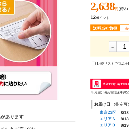
2,638
円
(税込)
12
ポイント
送料当社負担
合
-
比較リストで商品を
※お届け先が離島(沖縄)
お届け日
（指定可） 
東京23区
8/18
品があります
エリアＡ
8/18
エリアＢ
8/19