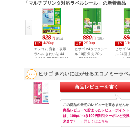
「マルチプリンタ対応ラベルシール」の新着商品
<
928
880
88
円
円
(税込)
(税込)
4/20up
2/10up
2/1
UP
UP
UP
エレコム 宛名・表示
ヒサゴ A4タックシー
ヒサゴ 
ラベル きれい貼 44面
ル 10面 角丸 20シー
ル 24面 
付 20枚 EDT-TMEX44
ト FSCOP868
シート FS
ヒサゴ きれいにはがせるエコノミーラベル 
商品レビューを書く
この商品の最初のレビューを書きませんか
商品レビューで貯まったレビューポイント
は、100pにつき100円割引クーポンと交換
来ます♪
→ 詳しくはこちら