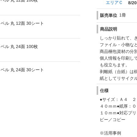
 丸 12面 100枚
エリアＣ
8/20
1冊
販売単位
 丸 12面 30シート
商品説明
しっかり貼れて、
ファイル・小物な
 丸 24面 100枚
商品梱包資材の分
個人情報を印刷し
も役立ちます。
 丸 24面 30シート
剥離紙（台紙）は
紙としてリサイク
仕様
●サイズ：Ａ４ ２
４０ｍｍ●紙厚：０
１０ｍｍ●対応プ
ピー／コピー
※活用事例