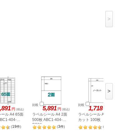
>
>
比較
比較
比較
,891
5,891
1,718
1,
円
円
円
(税込)
(税込)
(税込)
ール A4 65面
ラベルシール A4 2面
ラベルシール A4 ノー
ヒサゴ 
BC1-404-
500枚 ABC1-404-
カット 100枚
A4 8面 
RB08
OPW303
19
3
98
(
件
)
(
件
)
(
件
)