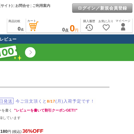
販サイト)
|
お問合せ
|
ご利用案内
ログイン／新規会員登録
カート
マイページ
商品比較
購入履歴
お気に入り
0
history
favorite_border
0
0
点
点
円
レビュー
日発送
今ご注文頂くと
(月)入荷予定です！
8/17
ーを書く
”レビューを書いて割引クーポンGET!!”
録しています
%OFF
36
,180
円
(税込)