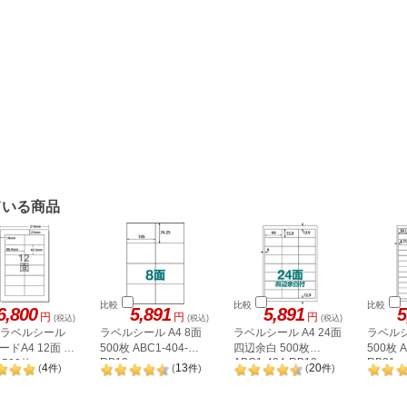
ている商品
比較
比較
比較
6,800
5,891
5,891
5
円
円
円
(税込)
(税込)
(税込)
A ラベルシール
ラベルシール A4 8面
ラベルシール A4 24面
ラベルシ
ドA4 12面 上
500枚 ABC1-404-
四辺余白 500枚
500枚 A
RB10
ABC1-404-RB19
RB21
500枚
4
13
20
(
件
)
(
件
)
(
件
)
2P