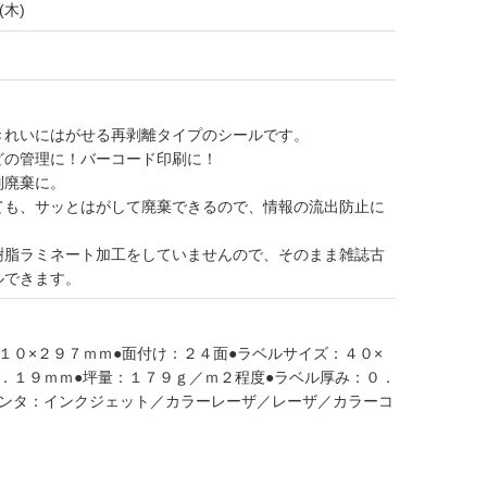
(木)
きれいにはがせる再剥離タイプのシールです。
どの管理に！バーコード印刷に！
別廃棄に。
ても、サッとはがして廃棄できるので、情報の流出防止に
樹脂ラミネート加工をしていませんので、そのまま雑誌古
ルできます。
１０×２９７ｍｍ●面付け：２４面●ラベルサイズ：４０×
．１９ｍｍ●坪量：１７９ｇ／ｍ２程度●ラベル厚み：０．
リンタ：インクジェット／カラーレーザ／レーザ／カラーコ