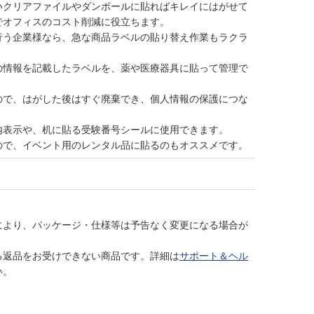
いクリアファイルやダンボールに貼ればキレイにはがせて
でオフィスのコスト削減に役立ちます。
行う企業様なら、急な商品ラベルの貼り替え作業もラクラ
の情報を記載したラベルを、薬や医療器具に貼って管理で
ので、はがした後はすぐ廃棄でき、個人情報の保護につな
内表示や、机に貼る受験番号シールに使用できます。
ので、イベント用のレンタル品に貼るのもオススメです。
により、パッケージ・仕様等は予告なく変更になる場合が
る返品をお受けできない商品です。詳細は
サポート＆ヘル
い。