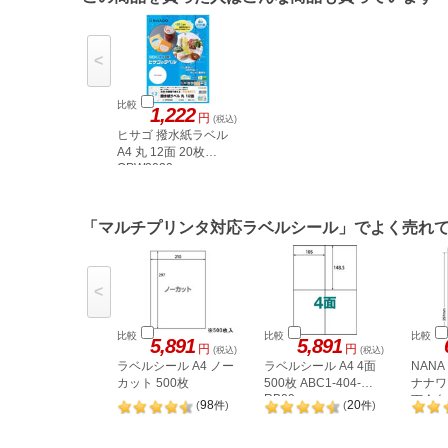
<
比較
1,222
円
(税込)
ヒサゴ 撥水紙ラベル
A4 丸 12面 20枚
OPW3020
「マルチプリンタ対応ラベルシール」でよく売れ
<
比較
比較
比較
5,891
5,891
円
円
(税込)
(税込)
ラベルシール A4 ノー
ラベルシール A4 4面
NAN
カット 500枚
500枚 ABC1-404-
ナナワー
RB09
下余白 
98
20
(
件
)
(
件
)
LDW1