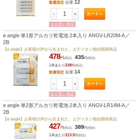
12
在庫:
数量限定
カートへ
－
＋
合せ買い商品
e angle 単1形アルカリ乾電池 2本入り ANGV-LR20M-A／
2B
【e angle】お客様の声から生まれた、エディオン独自開発商品
478
435
円
(税込)
円
(税抜)
1本
239
あたり
円
(税込)
14
在庫:
数量限定
カートへ
－
＋
合せ買い商品
e angle 単2形アルカリ乾電池 2本入り ANGV-LR14M-A／
2B
【e angle】お客様の声から生まれた、エディオン独自開発商品
427
389
円
(税込)
円
(税抜)
1本
213.5
あたり
円
(税込)