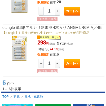
20
在庫:
数量限定
カートへ
－
＋
合せ買い商品
e angle 単3形アルカリ乾電池 4本入り ANGV-LR6M-A／4B
【e angle】お客様の声から生まれた、エディオン独自開発商品
数量限定 残り＝
6
298
271
円
(税込)
円
(税抜)
1本
74.5
あたり
円
(税込)
6
在庫:
数量限定
カートへ
－
＋
合せ買い商品
6
件中
1
～
6件表示
TOP
>
家電
>
電池・充電池