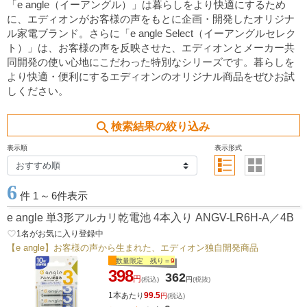
「e angle（イーアングル）」は暮らしをより快適にするため
に、エディオンがお客様の声をもとに企画・開発したオリジナ
ル家電ブランド。さらに「e angle Select（イーアングルセレク
ト）」は、お客様の声を反映させた、エディオンとメーカー共
同開発の使い心地にこだわった特別なシリーズです。暮らしを
より快適・便利にするエディオンのオリジナル商品をぜひお試
しください。
search
検索結果の絞り込み
表示順
表示形式
6
件 1
～
6件表示
e angle 単3形アルカリ乾電池 4本入り ANGV-LR6H-A／4B
favorite_border
1
名がお気に入り登録中
【e angle】お客様の声から生まれた、エディオン独自開発商品
数量限定 残り＝
9
398
362
円
(税込)
円
(税抜)
1本
99.5
あたり
円
(税込)