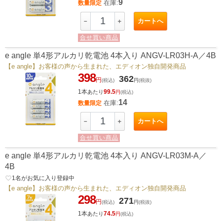
9
在庫:
数量限定
カートへ
－
＋
合せ買い商品
e angle 単4形アルカリ乾電池 4本入り ANGV-LR03H-A／4B
【e angle】お客様の声から生まれた、エディオン独自開発商品
398
362
円
(税込)
円
(税抜)
1本
99.5
あたり
円
(税込)
14
在庫:
数量限定
カートへ
－
＋
合せ買い商品
e angle 単4形アルカリ乾電池 4本入り ANGV-LR03M-A／
4B
favorite_border
1
名がお気に入り登録中
【e angle】お客様の声から生まれた、エディオン独自開発商品
298
271
円
(税込)
円
(税抜)
1本
74.5
あたり
円
(税込)