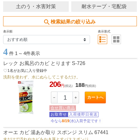
土のう・水害対策
耐水テープ・宅配袋
search
検索結果の絞り込み
表示順
表示形式
4
件 1
～
4件表示
レック お風呂のカビ とります S-726
favorite_border
1
名がお気に入り登録中
洗剤を使わず、水にぬらしてこするだけ。
206
188
円
(税込)
円
(税抜)
カートへ
－
＋
合せ買い商品
お取寄せ
入荷後即日発送
今なら
8/19
(水)入荷予定です！
オーエ カビ 湯あか取り スポンジ スリム 67441
水だけで汚れやカビをかき落とすバススポンジ