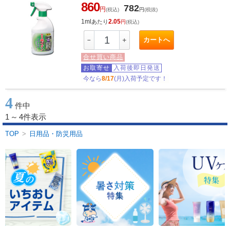
860
782
円
(税込)
円
(税抜)
1ml
2.05
あたり
円
(税込)
カートへ
－
＋
合せ買い商品
お取寄せ
入荷後即日発送
今なら
8/17
(月)入荷予定です！
4
件中
1
～
4件表示
TOP
>
日用品・防災用品