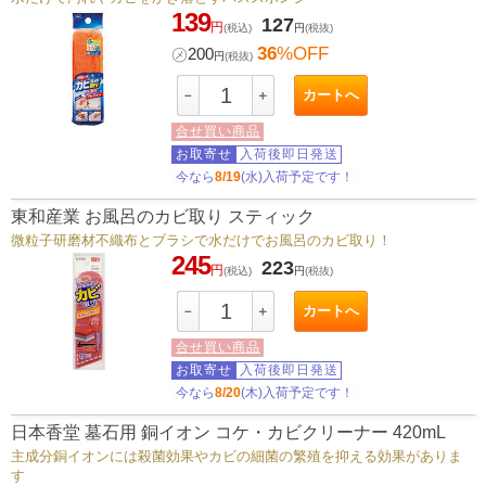
139
127
円
(税込)
円
(税抜)
36
%OFF
㋱
200
円
(税抜)
カートへ
－
＋
合せ買い商品
お取寄せ
入荷後即日発送
今なら
8/19
(水)入荷予定です！
東和産業 お風呂のカビ取り スティック
微粒子研磨材不織布とブラシで水だけでお風呂のカビ取り！
245
223
円
(税込)
円
(税抜)
カートへ
－
＋
合せ買い商品
お取寄せ
入荷後即日発送
今なら
8/20
(木)入荷予定です！
日本香堂 墓石用 銅イオン コケ・カビクリーナー 420mL
主成分銅イオンには殺菌効果やカビの細菌の繁殖を抑える効果がありま
す