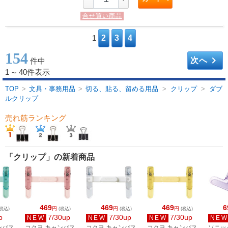
合せ買い商品
1
2
3
4
154
keyboard_arrow_right
次へ
件中
1
～
40件表示
TOP
>
文具・事務用品
>
切る、貼る、留める用品
>
クリップ
>
ダブ
ルクリップ
売れ筋ランキング
「クリップ」の新着商品
469
469
469
6
円
円
円
税込)
(税込)
(税込)
(税込)
p
7/30up
7/30up
7/30up
NEW
NEW
NEW
NE
ンパス
コクヨ キャンパス
コクヨ キャンパス
コクヨ キャンパス
ソニッ