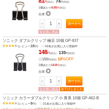
81
74
円
(税込)
円
(税抜)
1個
4.05
あたり
円
(税込)
◎
在庫:
カートへ
－
＋
合せ買い商品
ソニック ダブルクリップ 極豆 10個 GP-937
18
(
レビュー
件
)
favorite_border
43
名がお気に入り登録中
148
135
円
(税込)
円
(税抜)
10
%OFF
㋱
150
円
(税抜)
1個
14.8
あたり
円
(税込)
◎
在庫:
カートへ
－
＋
合せ買い商品
値下げしました
ソニック カラーダブルクリップ 小 青系 10個 GP-462-B
9
(
レビュー
件
)
favorite_border
31
名がお気に入り登録中