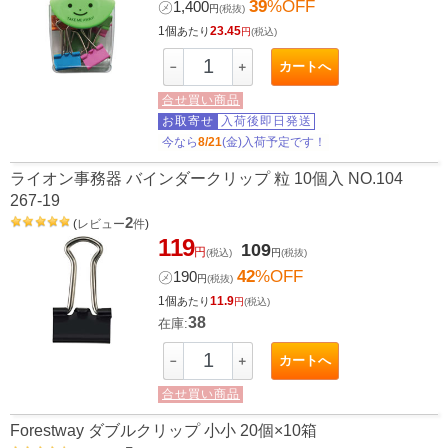
39
%OFF
㋱
1,400
円
(税抜)
1個
23.45
あたり
円
(税込)
カートへ
－
＋
合せ買い商品
お取寄せ
入荷後即日発送
今なら
8/21
(金)入荷予定です！
ライオン事務器 バインダークリップ 粒 10個入 NO.104
267-19
2
(
レビュー
件
)
119
109
円
(税込)
円
(税抜)
42
%OFF
㋱
190
円
(税抜)
1個
11.9
あたり
円
(税込)
38
在庫:
カートへ
－
＋
合せ買い商品
Forestway ダブルクリップ 小小 20個×10箱