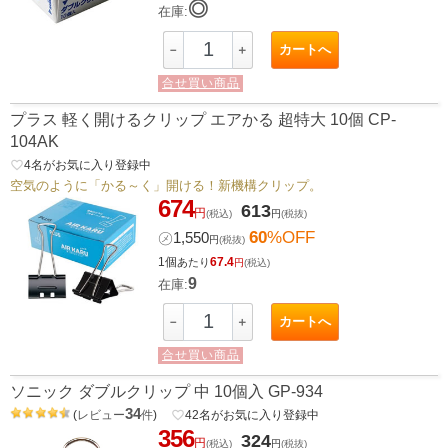
◎
在庫:
カートへ
－
＋
合せ買い商品
プラス 軽く開けるクリップ エアかる 超特大 10個 CP-
104AK
favorite_border
4
名がお気に入り登録中
空気のように「かる～く」開ける！新機構クリップ。
674
613
円
(税込)
円
(税抜)
60
%OFF
㋱
1,550
円
(税抜)
1個
67.4
あたり
円
(税込)
9
在庫:
カートへ
－
＋
合せ買い商品
ソニック ダブルクリップ 中 10個入 GP-934
34
(
レビュー
件
)
favorite_border
42
名がお気に入り登録中
356
324
円
(税込)
円
(税抜)