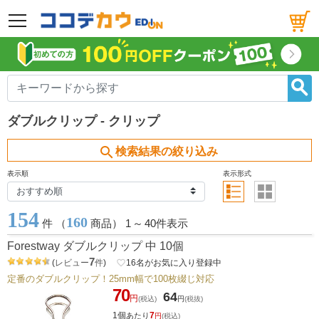
メニュー
ダブルクリップ - クリップ
search
検索結果の絞り込み
表示順
表示形式
154
160
件 （
商品） 1
～
40件表示
Forestway ダブルクリップ 中 10個
7
(
レビュー
件
)
favorite_border
16
名がお気に入り登録中
定番のダブルクリップ！25mm幅で100枚綴じ対応
70
64
円
(税込)
円
(税抜)
1個
7
あたり
円
(税込)