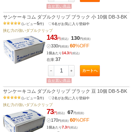
合せ買い商品
サンケーキコム ダブルクリップ ブラック 小 10個 DB-3-BK
5
(
レビュー
件
)
favorite_border
6
名がお気に入り登録中
挟む力の強いダブルクリップ
143
130
円
(税込)
円
(税抜)
60
%OFF
㋱
330
円
(税抜)
1個
14.3
あたり
円
(税込)
37
在庫:
カートへ
－
＋
合せ買い商品
サンケーキコム ダブルクリップ ブラック 豆 10個 DB-5-BK
1
(
レビュー
件
)
favorite_border
2
名がお気に入り登録中
挟む力の強いダブルクリップ
73
67
円
(税込)
円
(税抜)
60
%OFF
㋱
170
円
(税抜)
1個
7.3
あたり
円
(税込)