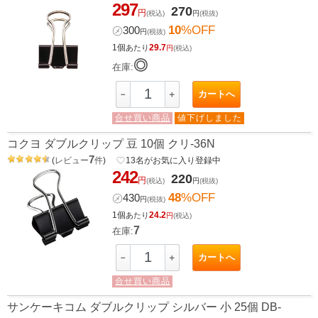
297
270
円
(税込)
円
(税抜)
10
%OFF
㋱
300
円
(税抜)
1個
29.7
あたり
円
(税込)
◎
在庫:
カートへ
－
＋
合せ買い商品
値下げしました
コクヨ ダブルクリップ 豆 10個 クリ-36N
7
(
レビュー
件
)
favorite_border
13
名がお気に入り登録中
242
220
円
(税込)
円
(税抜)
48
%OFF
㋱
430
円
(税抜)
1個
24.2
あたり
円
(税込)
7
在庫:
カートへ
－
＋
合せ買い商品
サンケーキコム ダブルクリップ シルバー 小 25個 DB-