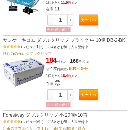
1個
11.5
あたり
円
(税込)
11
在庫:
カートへ
－
＋
合せ買い商品
サンケーキコム ダブルクリップ ブラック 中 10個 DB-2-BK
1
(
レビュー
件
)
favorite_border
4
名がお気に入り登録中
挟む力の強いダブルクリップ
184
168
円
(税込)
円
(税抜)
60
%OFF
㋱
420
円
(税抜)
1個
18.4
あたり
円
(税込)
◎
在庫:
カートへ
－
＋
合せ買い商品
Forestway ダブルクリップ 小 20個×10箱
9
(
レビュー
件
)
favorite_border
3
名がお気に入り登録中
定番のダブルクリップ！19mm幅で70枚綴じ対応