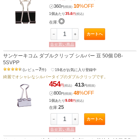
10
%OFF
㋱
360
円
(税抜)
1個
35.6
あたり
円
(税込)
◎
在庫:
カートへ
－
＋
合せ買い商品
サンケーキコム ダブルクリップ シルバー 豆 50個 DB-
5SVPP
7
(
レビュー
件
)
favorite_border
19
名がお気に入り登録中
綺麗でオシャレなシルバータイプのダブルクリップです。
454
413
円
(税込)
円
(税抜)
48
%OFF
㋱
800
円
(税抜)
1個
9.08
あたり
円
(税込)
25
在庫:
カートへ
－
＋
合せ買い商品