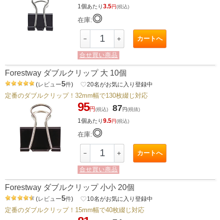
1個
3.5
あたり
円
(税込)
◎
在庫:
カートへ
－
＋
合せ買い商品
Forestway ダブルクリップ 大 10個
5
(
レビュー
件
)
favorite_border
20
名がお気に入り登録中
定番のダブルクリップ！32mm幅で130枚綴じ対応
95
87
円
(税込)
円
(税抜)
1個
9.5
あたり
円
(税込)
◎
在庫:
カートへ
－
＋
合せ買い商品
Forestway ダブルクリップ 小小 20個
5
(
レビュー
件
)
favorite_border
10
名がお気に入り登録中
定番のダブルクリップ！15mm幅で40枚綴じ対応