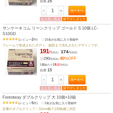
25
在庫:
カートへ
－
＋
合せ買い商品
値下げしました
サンケーキコム リーンクリップ ゴールド S 10個 LC-
S10GD
2
(
レビュー
件
)
favorite_border
15
名がお気に入り登録中
フレームで形成されたボディ、細部まで洗礼されたデザインです。
191
174
円
(税込)
円
(税抜)
40
%OFF
㋱
290
円
(税抜)
1個
19.1
あたり
円
(税込)
15
在庫:
カートへ
－
＋
合せ買い商品
値下げしました
Forestway ダブルクリップ 大 10個×10箱
5
(
レビュー
件
)
favorite_border
3
名がお気に入り登録中
定番のダブルクリップ！32mm幅で130枚綴じ対応