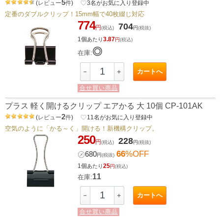
5
(
レビュー
件
)
favorite_border
3
名がお気に入り登録中
定番のダブルクリップ！15mm幅で40枚綴じ対応
774
704
円
(税込)
円
(税抜)
1個
3.87
あたり
円
(税込)
◎
在庫:
カートへ
－
＋
合せ買い商品
プラス 軽く開けるクリップ エアかる 大 10個 CP-101AK
2
(
レビュー
件
)
favorite_border
11
名がお気に入り登録中
空気のように「かる～く」開ける！新機構クリップ。
250
228
円
(税込)
円
(税抜)
66
%OFF
㋱
680
円
(税抜)
1個
25
あたり
円
(税込)
11
在庫:
カートへ
－
＋
合せ買い商品