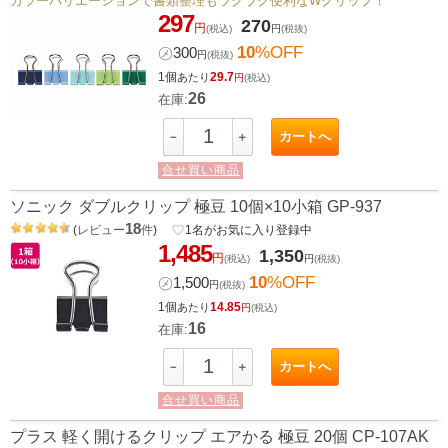
カラーバリエーションで書類整理もラクラク便利なWクリップ！
297
270
円
(税込)
円
(税抜)
10
%OFF
㋱
300
円
(税抜)
1個
29.7
あたり
円
(税込)
26
在庫:
カートへ
－
＋
合せ買い商品
ソニック ダブルクリップ 極豆 10個×10小箱 GP-937
18
(
レビュー
件
)
favorite_border
1
名がお気に入り登録中
1,485
1,350
円
(税込)
円
(税抜)
10
%OFF
㋱
1,500
円
(税抜)
1個
14.85
あたり
円
(税込)
16
在庫:
カートへ
－
＋
合せ買い商品
プラス 軽く開けるクリップ エアかる 極豆 20個 CP-107AK