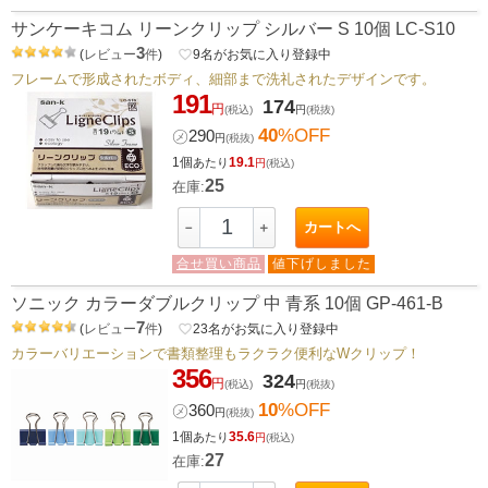
サンケーキコム リーンクリップ シルバー S 10個 LC-S10
3
(
レビュー
件
)
favorite_border
9
名がお気に入り登録中
フレームで形成されたボディ、細部まで洗礼されたデザインです。
191
174
円
(税込)
円
(税抜)
40
%OFF
㋱
290
円
(税抜)
1個
19.1
あたり
円
(税込)
25
在庫:
カートへ
－
＋
合せ買い商品
値下げしました
ソニック カラーダブルクリップ 中 青系 10個 GP-461-B
7
(
レビュー
件
)
favorite_border
23
名がお気に入り登録中
カラーバリエーションで書類整理もラクラク便利なWクリップ！
356
324
円
(税込)
円
(税抜)
10
%OFF
㋱
360
円
(税抜)
1個
35.6
あたり
円
(税込)
27
在庫: