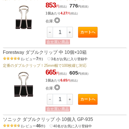
853
776
円
(税込)
円
(税抜)
1個
4.27
あたり
円
(税込)
◎
在庫:
カートへ
－
＋
合せ買い商品
Forestway ダブルクリップ 中 10個×10箱
7
(
レビュー
件
)
favorite_border
3
名がお気に入り登録中
定番のダブルクリップ！25mm幅で100枚綴じ対応
665
605
円
(税込)
円
(税抜)
1個
6.65
あたり
円
(税込)
◎
在庫:
カートへ
－
＋
合せ買い商品
ソニック ダブルクリップ 小 10個入 GP-935
46
(
レビュー
件
)
favorite_border
40
名がお気に入り登録中