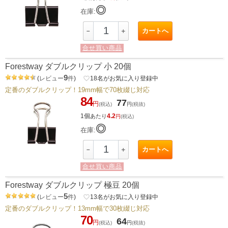
◎
在庫:
カートへ
－
＋
合せ買い商品
Forestway ダブルクリップ 小 20個
9
(
レビュー
件
)
favorite_border
18
名がお気に入り登録中
定番のダブルクリップ！19mm幅で70枚綴じ対応
84
77
円
(税込)
円
(税抜)
1個
4.2
あたり
円
(税込)
◎
在庫:
カートへ
－
＋
合せ買い商品
Forestway ダブルクリップ 極豆 20個
5
(
レビュー
件
)
favorite_border
13
名がお気に入り登録中
定番のダブルクリップ！13mm幅で30枚綴じ対応
70
64
円
(税込)
円
(税抜)