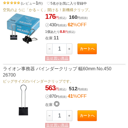
1
(
レビュー
件
)
favorite_border
5
名がお気に入り登録中
空気のように「かる～く」開ける！新機構クリップ。
176
160
円
(税込)
円
(税抜)
62
%OFF
㋱
430
円
(税抜)
1個
8.8
あたり
円
(税込)
11
在庫:
カートへ
－
＋
合せ買い商品
ライオン事務器 バインダークリップ 幅60mm No.450
26700
ビッグサイズのバインダークリップです。
563
512
円
(税込)
円
(税抜)
41
%OFF
㋱
870
円
(税抜)
◎
在庫:
カートへ
－
＋
合せ買い商品