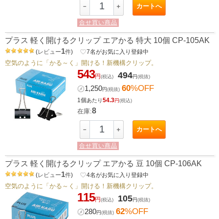
カートへ
－
＋
合せ買い商品
プラス 軽く開けるクリップ エアかる 特大 10個 CP-105AK
1
(
レビュー
件
)
favorite_border
7
名がお気に入り登録中
空気のように「かる～く」開ける！新機構クリップ。
543
494
円
(税込)
円
(税抜)
60
%OFF
㋱
1,250
円
(税抜)
1個
54.3
あたり
円
(税込)
8
在庫:
カートへ
－
＋
合せ買い商品
プラス 軽く開けるクリップ エアかる 豆 10個 CP-106AK
1
(
レビュー
件
)
favorite_border
4
名がお気に入り登録中
空気のように「かる～く」開ける！新機構クリップ。
115
105
円
(税込)
円
(税抜)
62
%OFF
㋱
280
円
(税抜)