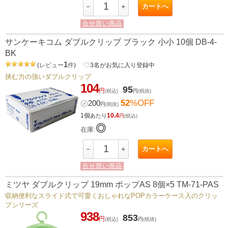
カートへ
－
＋
合せ買い商品
サンケーキコム ダブルクリップ ブラック 小小 10個 DB-4-
BK
1
(
レビュー
件
)
favorite_border
3
名がお気に入り登録中
挟む力の強いダブルクリップ
104
95
円
(税込)
円
(税抜)
52
%OFF
㋱
200
円
(税抜)
1個
10.4
あたり
円
(税込)
◎
在庫:
カートへ
－
＋
合せ買い商品
ミツヤ ダブルクリップ 19mm ポップAS 8個×5 TM-71-PAS
収納便利なスライド式で可愛くおしゃれなPOPカラーケース入のクリッ
プシリーズ
938
853
円
(税込)
円
(税抜)