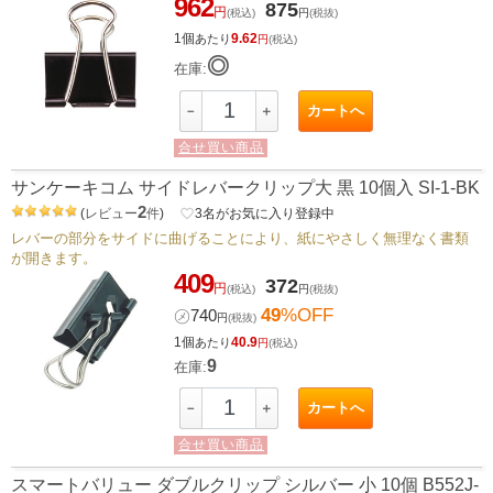
962
875
円
(税込)
円
(税抜)
1個
9.62
あたり
円
(税込)
◎
在庫:
カートへ
－
＋
合せ買い商品
サンケーキコム サイドレバークリップ大 黒 10個入 SI-1-BK
2
(
レビュー
件
)
favorite_border
3
名がお気に入り登録中
レバーの部分をサイドに曲げることにより、紙にやさしく無理なく書類
が開きます。
409
372
円
(税込)
円
(税抜)
49
%OFF
㋱
740
円
(税抜)
1個
40.9
あたり
円
(税込)
9
在庫:
カートへ
－
＋
合せ買い商品
スマートバリュー ダブルクリップ シルバー 小 10個 B552J-