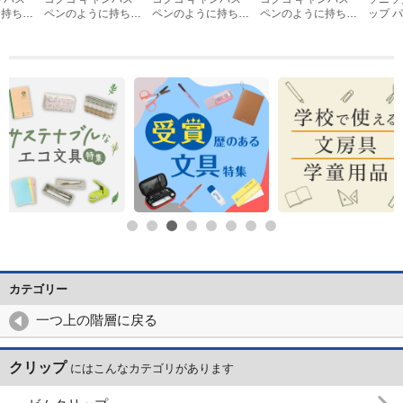
に持ち運
ペンのように持ち運
ペンのように持ち運
ペンのように持ち運
ップ 
クリップ
べるブッククリップ
べるブッククリップ
べるブッククリップ
ク用 
H01G
ピンク BC-H01P
ホワイト BC-H01W
イエロー BC-H01Y
ジキー
ット SP
カテゴリー
一つ上の階層に戻る
クリップ
にはこんなカテゴリがあります