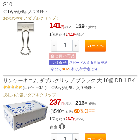
S10
favorite_border
1
名がお気に入り登録中
お求めやすいダブルクリップ！
141
129
円
(税込)
円
(税抜)
1個
14.1
あたり
円
(税込)
カートへ
－
＋
合せ買い商品
お取寄せ
スピード入荷
&
即日発送
今なら
8/12
(水)入荷予定です！
サンケーキコム ダブルクリップ ブラック 大 10個 DB-1-BK
1
(
レビュー
件
)
favorite_border
5
名がお気に入り登録中
挟む力の強いダブルクリップ
237
216
円
(税込)
円
(税抜)
60
%OFF
㋱
540
円
(税抜)
1個
23.7
あたり
円
(税込)
◎
在庫:
カートへ
－
＋