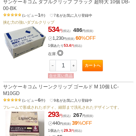
サンケーキコム ダブルクリップ ブラック 超特大 10個 DB-
00-BK
1
(
レビュー
件
)
favorite_border
7
名がお気に入り登録中
挟む力の強いダブルクリップ
534
486
円
(税込)
円
(税抜)
60
%OFF
㋱
1,230
円
(税抜)
1個
53.4
あたり
円
(税込)
◎
在庫:
カートへ
－
＋
合せ買い商品
サンケーキコム リーンクリップ ゴールド M 10個 LC-
M10GD
6
(
レビュー
件
)
favorite_border
9
名がお気に入り登録中
フレームで形成されたボディ、細部まで洗礼されたデザインです。
293
267
円
(税込)
円
(税抜)
39
%OFF
㋱
440
円
(税抜)
1個
29.3
あたり
円
(税込)