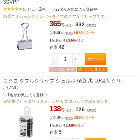
3SVPP
2
(
レビュー
件
)
favorite_border
22
名がお気に入り登録中
綺麗でオシャレなシルバータイプのダブルクリップです。
365
332
円
(税込)
円
(税抜)
60
%OFF
㋱
840
円
(税抜)
1個
14.6
あたり
円
(税込)
42
在庫:
カートへ
－
＋
合せ買い商品
値下げしました
コクヨ ダブルクリップ シェルボ 極豆 黒 10個入 クリ-
J37ND
favorite_border
1
名がお気に入り登録中
保管庫にピッタリ収まる、お得な業務パックの詰め替え用。
138
126
円
(税込)
円
(税抜)
48
%OFF
㋱
245
円
(税抜)
1個
13.8
あたり
円
(税込)
5
在庫: