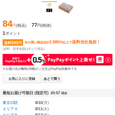
84
77
円
(税込)
円
(税抜)
1
ポイント
2,980
送料当社負担！
590
合せ買い商品合計
円以上で
送料
円
(送料・基準金額はすべて税込)
※お届け先が離島(沖縄)のご注文はPayPay対象外です
お気に入りに登録
あとで買う
最短お届け可能日 (指定可) 20:57
現在
東京23区
8/10
(月)
エリアＡ
8/11
(火)
エリアＢ
8/12
(水)