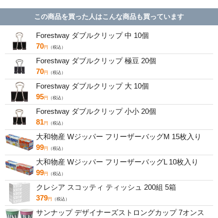
ット SP
この商品を買った人はこんな商品も買っています
Forestway ダブルクリップ 中 10個
70
円
（税込）
Forestway ダブルクリップ 極豆 20個
70
円
（税込）
Forestway ダブルクリップ 大 10個
95
円
（税込）
Forestway ダブルクリップ 小小 20個
81
円
（税込）
大和物産 Wジッパー フリーザーバッグM 15枚入り
99
円
（税込）
大和物産 Wジッパー フリーザーバッグL 10枚入り
99
円
（税込）
クレシア スコッティ ティッシュ 200組 5箱
379
円
（税込）
サンナップ デザイナーズストロングカップ 7オンス