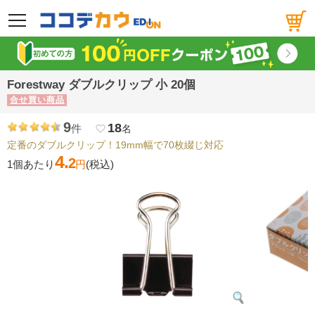
メニュー
Forestway ダブルクリップ 小 20個
合せ買い商品
9
18
件
favorite_border
名
定番のダブルクリップ！19mm幅で70枚綴じ対応
4.
2
1個あたり
円
(税込)