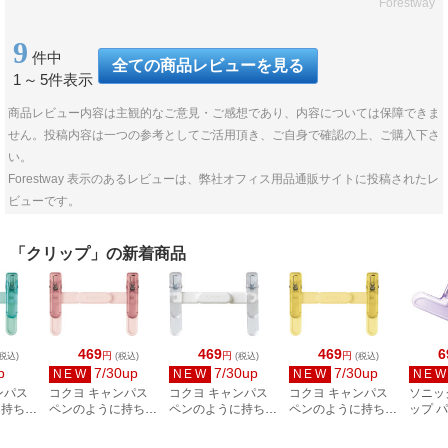
Forestway
9
件中
全ての商品レビューを見る
1
～
5件表示
商品レビュー内容は主観的なご意見・ご感想であり、内容については保障できま
せん。投稿内容は一つの参考としてご活用頂き、ご自身で確認の上、ご購入下さ
い。
Forestway 表示のあるレビューは、弊社オフィス用品通販サイトに投稿されたレ
ビューです。
「クリップ」の新着商品
469
469
469
6
円
円
円
税込)
(税込)
(税込)
(税込)
p
7/30up
7/30up
7/30up
NEW
NEW
NEW
NE
ンパス
コクヨ キャンパス
コクヨ キャンパス
コクヨ キャンパス
ソニッ
に持ち運
ペンのように持ち運
ペンのように持ち運
ペンのように持ち運
ップ 
クリップ
べるブッククリップ
べるブッククリップ
べるブッククリップ
ク用 
H01G
ピンク BC-H01P
ホワイト BC-H01W
イエロー BC-H01Y
ジキー