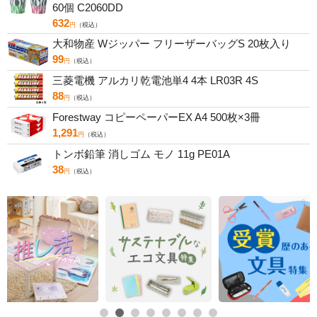
60個 C2060DD
632
円
（税込）
大和物産 Wジッパー フリーザーバッグS 20枚入り
99
円
（税込）
三菱電機 アルカリ乾電池単4 4本 LR03R 4S
88
円
（税込）
Forestway コピーペーパーEX A4 500枚×3冊
1,291
円
（税込）
トンボ鉛筆 消しゴム モノ 11g PE01A
38
円
（税込）