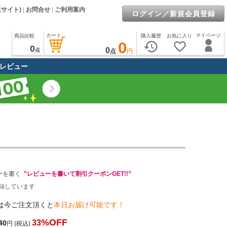
販サイト)
|
お問合せ
|
ご利用案内
ログイン／新規会員登録
カート
マイページ
商品比較
購入履歴
お気に入り
0
history
favorite_border
0
0
点
点
円
レビュー
ーを書く
”レビューを書いて割引クーポンGET!!”
録しています
は今ご注文頂くと
本日お届け可能です！
%OFF
33
40
円
(税込)