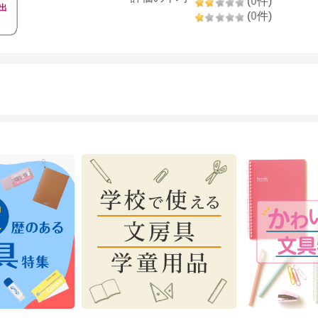
(
0
件)
出
(
0
件)