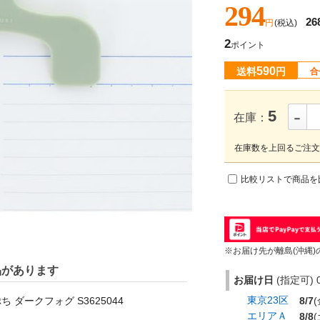
294
26
円
(税込)
2
ポイント
590
送料
円
合
-
5
在庫：
在庫数を上回るご注文
比較リストで商品を
※お届け先が離島(沖縄)
品があります
お届け日
(指定可) 0
東京23区
ダークフォグ S3625044
8/7
(
エリアＡ
8/8
(