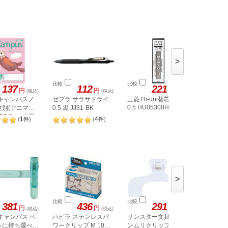
>
比較
比較
比較
137
112
221
円
円
円
(税込)
(税込)
(税込)
 キャンパスノ
ゼブラ サラサドライ
三菱 Hi-uni替芯 HB
オート 
0.5 HU05300HB
途別(アニマル
0.5 黒 JJ31-BK
ン 筆ボール
B5 5mm方眼
150FB
1
4
(
件
)
(
件
)
>
比較
比較
比較
381
436
291
円
円
円
(税込)
(税込)
(税込)
キャンパス ペ
ハピラ ステンレスパ
サンスター文具 ウカ
Forest
うに持ち運べる
ワークリップ M 100
ンムリクリップぷち
ップ 極豆