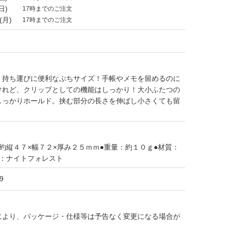
日)
17時までのご注文
(月)
17時までのご注文
。持ち運びに便利なぷちサイズ！手帳やメモを留めるのに
けれど、クリップとしての機能はしっかり！大小ふたつの
しっかりホールド。挟む部分の長さを伸ばし小さくても留
約縦４７×幅７２×厚み２５ｍｍ●重量：約１０ｇ●材質：
色：ナイトフォレスト
9
により、パッケージ・仕様等は予告なく変更になる場合が