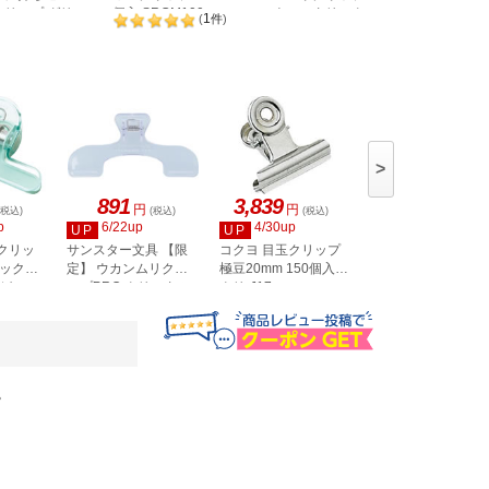
クリップ グリ
個入 SRCM100
ウォータリークリア
1
(
件
)
S3625028
-H01G
>
891
3,839
770
円
円
円
(税込)
(税込)
(税込)
(税込)
p
6/22up
4/30up
4/7up
UP
UP
UP
クリッ
サンスター文具 【限
コクヨ 目玉クリップ
クツワ メモカット
ブック用
定】 ウカンムリクリ
極豆20mm 150個入
リップ ミント
CC100MT
ジキー
ップPRO クリスタル
クリ-J17
P-
クリア S3627420
。