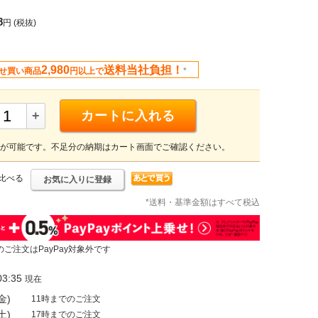
8
円
(税抜)
2,980
送料当社負担！
せ買い商品
円以上で
*
+
カートに入れる
が可能です。不足分の納期はカート画面でご確認ください。
比べる
お気に入りに登録
*送料・基準金額はすべて税込
のご注文はPayPay対象外です
3:35
現在
金)
11時までのご注文
土)
17時までのご注文