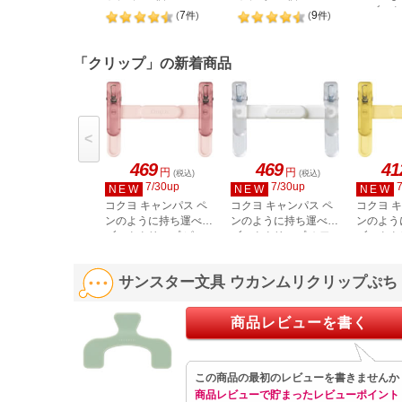
ブック
7
9
(
件
)
(
件
)
プル B
「クリップ」の新着商品
<
469
469
41
円
円
(税込)
(税込)
7/30up
7/30up
NEW
NEW
NEW
コクヨ キャンパス ペ
コクヨ キャンパス ペ
コクヨ 
ンのように持ち運べる
ンのように持ち運べる
ンのよう
ブッククリップ ピン
ブッククリップ ホワ
ブックク
ク BC-H01P
イト BC-H01W
ロー BC-
サンスター文具 ウカンムリクリップぷち ナ
商品レビューを書く
この商品の最初のレビューを書きませんか
商品レビューで貯まったレビューポイント