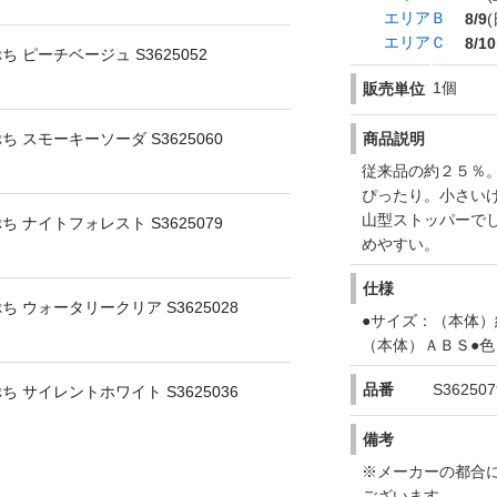
エリアＢ
8/9
(
エリアＣ
8/10
ピーチベージュ S3625052
1個
販売単位
スモーキーソーダ S3625060
商品説明
従来品の約２５％
ぴったり。小さい
山型ストッパーで
ナイトフォレスト S3625079
めやすい。
仕様
ウォータリークリア S3625028
●サイズ：（本体）
（本体）ＡＢＳ●
品番
S362507
サイレントホワイト S3625036
備考
※メーカーの都合
ございます。