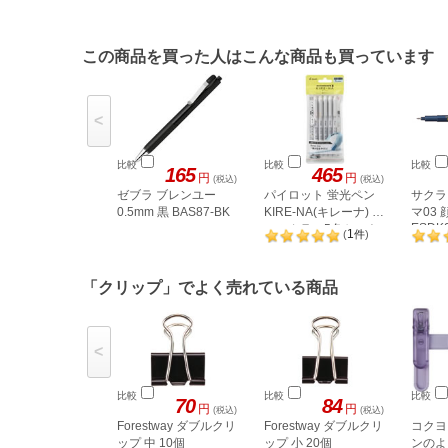
この商品を買った人はこんな商品も買っています
<
比較
比較
比較
165
465
円
円
(税込)
(税込)
ゼブラ ブレンユー
パイロット 蛍光ペン
サクラ
0.5mm 黒 BAS87-BK
KIRE-NA(キレーナ) ペ
マ03
ESDK
ールカラー5色セット
1
(
件
)
「クリップ」でよく売れている商品
<
比較
比較
比較
70
84
円
円
(税込)
(税込)
Forestway ダブルクリ
Forestway ダブルクリ
コクヨ
ップ 中 10個
ップ 小 20個
ンのよ