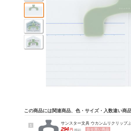
この商品には関連商品、色・サイズ・入数違い商
サンスター文具 ウカンムリクリップぷち 
1
294
合せ買い商品
円
(税込)