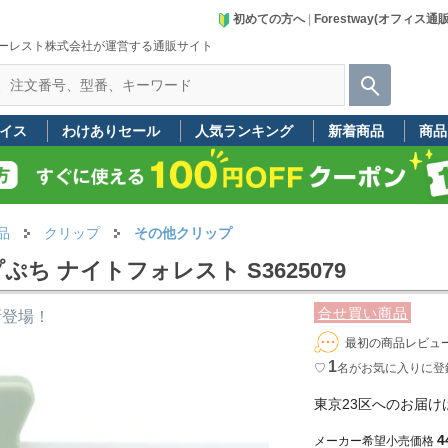
初めての方へ
|
Forestway(オフィス通
ーレスト株式会社が運営する通販サイト
イス
わけありセール
人気ランキング
新着商品
商品
品
クリップ
その他クリップ
 ナイトフォレスト S3625079
合せ買い商品
新登場！
最初の商品レビュ
1
♡
名
がお気に入りに登
東京23区へのお届け
4
メーカー希望小売価格