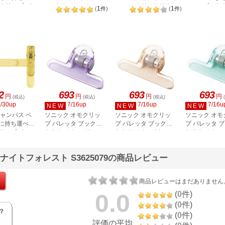
クリップ パー
トフォレスト
ータリークリア
ブック
1
1
(
件
)
(
件
)
S3623351
S3623300
C-H01V
ーン BC
2
693
693
693
円
円
円
円
(税込)
(税込)
(税込)
7/30up
7/16up
7/16up
7/16u
NEW
NEW
NEW
キャンパス ペ
ソニック オモクリッ
ソニック オモクリッ
ソニック オモ
に持ち運べる
プ パレッタ ブック用
プ パレッタ ブック用
プ パレッタ 
リップ イエ
おもさでページキー
おもさでページキー
おもさでペー
H01Y
プ! バイオレット SP-
プ! モカベージュ SP-
プ! グリーン S
2813-V
2813-BE
2813-G
イトフォレスト S3625079の商品レビュー
商品レビューはまだありません
0.0
(
0
件)
(
0
件)
？
(
0
件)
評価の平均