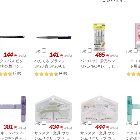
比較
比較
比較
144
141
465
円
円
円
(税込)
(税込)
(税込)
クレパス ピグ
ぺんてる プラマン
パイロット 蛍光ペン
コクヨ
 顔料水性ペン 黒
JM20 青 JM20-CD
KIRE-NA(キレーナ) ベ
ート用
03#49
ーシックカラー5色セ
柄) セミ
2
4
(
件
)
(
件
)
ット
ラッコ
比較
比較
比較
381
434
444
円
円
円
(税込)
(税込)
(税込)
 キャンパス ペ
サンスター文具 ウカ
サンスター文具 ウカ
コクヨ 
うに持ち運べる
ンムリクリップ ナイ
ンムリクリップ ウォ
ンのよ