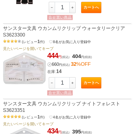
カートへ
－
＋
合せ買い商品
サンスター文具 ウカンムリクリップ ウォータリークリア
S3623300
1
(
レビュー
件
)
favorite_border
8
名がお気に入り登録中
見たいページを開いてキープ
444
404
円
(税込)
円
(税抜)
32
%OFF
㋱
660
円
(税込)
14
在庫:
カートへ
－
＋
合せ買い商品
サンスター文具 ウカンムリクリップ ナイトフォレスト
S3623351
1
(
レビュー
件
)
favorite_border
4
名がお気に入り登録中
見たいページを開いてキープ
434
395
円
(税込)
円
(税抜)