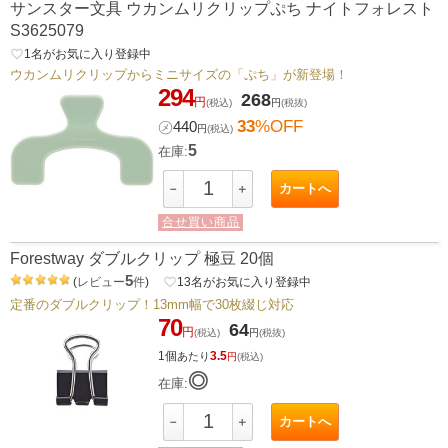
サンスター文具 ウカンムリクリップぷち ナイトフォレスト
S3625079
favorite_border
1
名がお気に入り登録中
ウカンムリクリップからミニサイズの「ぷち」が新登場！
294
268
円
(税込)
円
(税抜)
33
%OFF
㋱
440
円
(税込)
5
在庫:
カートへ
－
＋
合せ買い商品
Forestway ダブルクリップ 極豆 20個
5
(
レビュー
件
)
favorite_border
13
名がお気に入り登録中
定番のダブルクリップ！13mm幅で30枚綴じ対応
70
64
円
(税込)
円
(税抜)
1個
3.5
あたり
円
(税込)
◎
在庫:
カートへ
－
＋