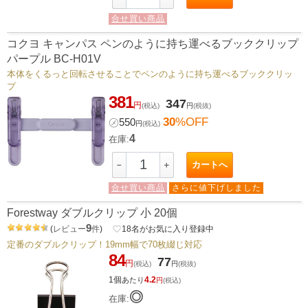
合せ買い商品
コクヨ キャンパス ペンのように持ち運べるブッククリップ
パープル BC-H01V
本体をくるっと回転させることでペンのように持ち運べるブッククリッ
プ
381
347
円
(税込)
円
(税抜)
30
%OFF
㋱
550
円
(税込)
4
在庫:
カートへ
－
＋
合せ買い商品
さらに値下げしました
Forestway ダブルクリップ 小 20個
9
(
レビュー
件
)
favorite_border
18
名がお気に入り登録中
定番のダブルクリップ！19mm幅で70枚綴じ対応
84
77
円
(税込)
円
(税抜)
1個
4.2
あたり
円
(税込)
◎
在庫: