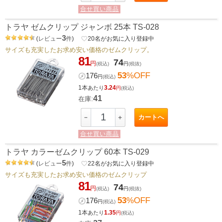
合せ買い商品
トラヤ ゼムクリップ ジャンボ 25本 TS-028
3
(
レビュー
件
)
favorite_border
20
名がお気に入り登録中
サイズも充実したお求め安い価格のゼムクリップ。
81
74
円
(税込)
円
(税抜)
53
%OFF
㋱
176
円
(税込)
1本
3.24
あたり
円
(税込)
41
在庫:
カートへ
－
＋
合せ買い商品
トラヤ カラーゼムクリップ 60本 TS-029
5
(
レビュー
件
)
favorite_border
22
名がお気に入り登録中
サイズも充実したお求め安い価格のゼムクリップ
81
74
円
(税込)
円
(税抜)
53
%OFF
㋱
176
円
(税込)
1本
1.35
あたり
円
(税込)