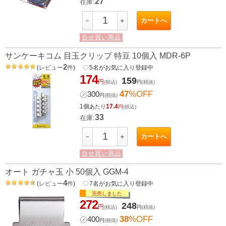
27
在庫:
カートへ
－
＋
合せ買い商品
サンケーキコム 目玉クリップ 特豆 10個入 MDR-6P
2
(
レビュー
件
)
favorite_border
5
名がお気に入り登録中
174
159
円
(税込)
円
(税抜)
47
%OFF
㋱
300
円
(税抜)
1個
17.4
あたり
円
(税込)
33
在庫:
カートへ
－
＋
合せ買い商品
オート ガチャ玉 小 50個入 GGM-4
4
(
レビュー
件
)
favorite_border
7
名がお気に入り登録中
完売しました
272
248
円
(税込)
円
(税抜)
38
%OFF
㋱
400
円
(税抜)