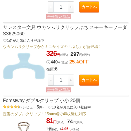
カートへ
－
＋
合せ買い商品
サンスター文具 ウカンムリクリップぷち スモーキーソーダ
S3625060
favorite_border
1
名がお気に入り登録中
ウカンムリクリップからミニサイズの「ぷち」が新登場！
326
297
円
(税込)
円
(税抜)
25
%OFF
㋱
440
円
(税込)
6
在庫:
カートへ
－
＋
合せ買い商品
Forestway ダブルクリップ 小小 20個
5
(
レビュー
件
)
favorite_border
10
名がお気に入り登録中
定番のダブルクリップ！15mm幅で40枚綴じ対応
81
74
円
(税込)
円
(税抜)
1個
4.05
あたり
円
(税込)