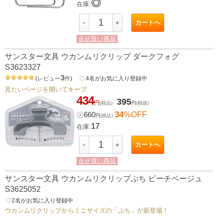
◎
在庫:
カートへ
－
＋
合せ買い商品
サンスター文具 ウカンムリクリップ ダークフォグ
S3623327
3
(
レビュー
件
)
favorite_border
4
名がお気に入り登録中
見たいページを開いてキープ
434
395
円
(税込)
円
(税抜)
34
%OFF
㋱
660
円
(税込)
17
在庫:
カートへ
－
＋
合せ買い商品
サンスター文具 ウカンムリクリップぷち ピーチベージュ
S3625052
favorite_border
2
名がお気に入り登録中
ウカンムリクリップからミニサイズの「ぷち」が新登場！