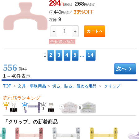
294
268
円
(税込)
円
(税抜)
33
%OFF
㋱
440
円
(税込)
9
在庫:
カートへ
－
＋
合せ買い商品
1
2
3
4
5
…
14
556
keyboard_arrow_right
次へ
件中
1
～
40件表示
TOP
>
文具・事務用品
>
切る、貼る、留める用品
>
クリップ
売れ筋ランキング
4
5
「クリップ」の新着商品