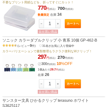
不要なプリント用紙などを、折ってすぐにカット！
770
700
円
(税込)
円
(税抜)
34
在庫:
数量限定
カートへ
－
＋
合せ買い商品
ソニック カラーダブルクリップ 小 青系 10個 GP-462-B
9
(
レビュー
件
)
favorite_border
31
名がお気に入り登録中
カラーバリエーションで書類整理もラクラク便利なWクリップ！
297
270
円
(税込)
円
(税抜)
10
%OFF
㋱
300
円
(税抜)
1個
29.7
あたり
円
(税込)
26
在庫:
カートへ
－
＋
合せ買い商品
サンスター文具 ひかるクリップ terasuno ホワイト
S3625117