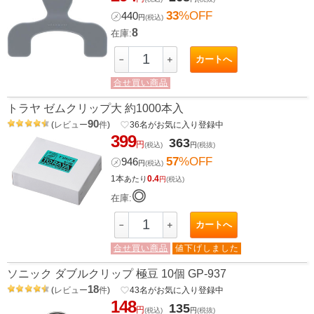
33
%OFF
㋱
440
円
(税込)
8
在庫:
カートへ
－
＋
合せ買い商品
トラヤ ゼムクリップ大 約1000本入
90
(
レビュー
件
)
favorite_border
36
名がお気に入り登録中
399
363
円
(税込)
円
(税抜)
57
%OFF
㋱
946
円
(税込)
1本
0.4
あたり
円
(税込)
◎
在庫:
カートへ
－
＋
合せ買い商品
値下げしました
ソニック ダブルクリップ 極豆 10個 GP-937
18
(
レビュー
件
)
favorite_border
43
名がお気に入り登録中
148
135
円
(税込)
円
(税抜)