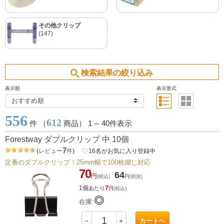
その他クリップ
(147)
search
検索結果の絞り込み
表示順
表示形式
556
612
件 （
商品） 1
～
40件表示
Forestway ダブルクリップ 中 10個
7
(
レビュー
件
)
favorite_border
16
名がお気に入り登録中
定番のダブルクリップ！25mm幅で100枚綴じ対応
70
64
円
(税込)
円
(税抜)
1個
7
あたり
円
(税込)
◎
在庫:
カートへ
－
＋