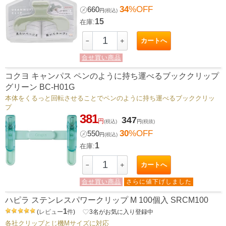
34
%OFF
㋱
660
円
(税込)
15
在庫:
カートへ
－
＋
合せ買い商品
コクヨ キャンパス ペンのように持ち運べるブッククリップ
グリーン BC-H01G
本体をくるっと回転させることでペンのように持ち運べるブッククリッ
プ
381
347
円
(税込)
円
(税抜)
30
%OFF
㋱
550
円
(税込)
1
在庫:
カートへ
－
＋
合せ買い商品
さらに値下げしました
ハピラ ステンレスパワークリップ M 100個入 SRCM100
1
(
レビュー
件
)
favorite_border
3
名がお気に入り登録中
各社クリップとじ機Mサイズに対応