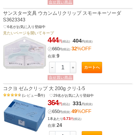
合せ買い商品
サンスター文具 ウカンムリクリップ スモーキーソーダ
S3623343
favorite_border
6
名がお気に入り登録中
見たいページを開いてキープ
444
404
円
(税込)
円
(税抜)
32
%OFF
㋱
660
円
(税込)
9
在庫:
カートへ
－
＋
合せ買い商品
コクヨ ゼムクリップ 大 200g クリ-1-5
8
(
レビュー
件
)
favorite_border
29
名がお気に入り登録中
364
331
円
(税込)
円
(税抜)
49
%OFF
㋱
650
円
(税抜)
1本
0.73
あたり
円
(税込)
24
在庫: