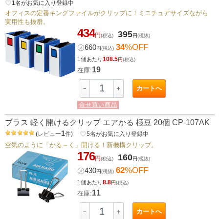
favorite_border
1
名がお気に入り登録中
オフィスの定番キングファイルがクリップに！ミニチュアサイズながら
実用性も抜群。
434
395
円
(税込)
円
(税抜)
34
%OFF
㋱
660
円
(税込)
1個
108.5
あたり
円
(税込)
19
在庫:
カートへ
－
＋
合せ買い商品
プラス 軽く開けるクリップ エアかる 極豆 20個 CP-107AK
1
(
レビュー
件
)
favorite_border
5
名がお気に入り登録中
空気のように「かる～く」開ける！新機構クリップ。
176
160
円
(税込)
円
(税抜)
62
%OFF
㋱
430
円
(税抜)
1個
8.8
あたり
円
(税込)
11
在庫:
カートへ
－
＋