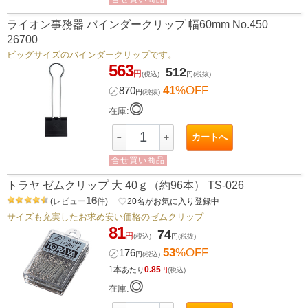
ライオン事務器 バインダークリップ 幅60mm No.450
26700
ビッグサイズのバインダークリップです。
563
512
円
(税込)
円
(税抜)
41
%OFF
㋱
870
円
(税抜)
◎
在庫:
カートへ
－
＋
合せ買い商品
トラヤ ゼムクリップ 大 40ｇ（約96本） TS-026
16
(
レビュー
件
)
favorite_border
20
名がお気に入り登録中
サイズも充実したお求め安い価格のゼムクリップ
81
74
円
(税込)
円
(税抜)
53
%OFF
㋱
176
円
(税込)
1本
0.85
あたり
円
(税込)
◎
在庫: