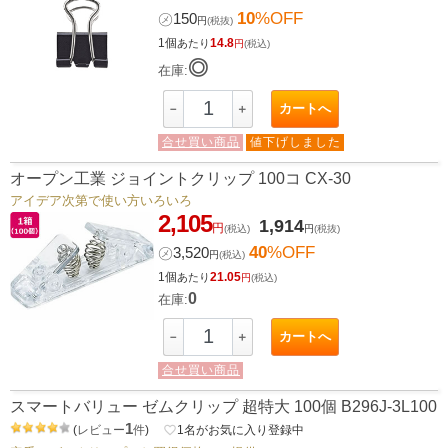
10
%OFF
㋱
150
円
(税抜)
1個
14.8
あたり
円
(税込)
◎
在庫:
カートへ
－
＋
合せ買い商品
値下げしました
オープン工業 ジョイントクリップ 100コ CX-30
アイデア次第で使い方いろいろ
2,105
1,914
円
(税込)
円
(税抜)
40
%OFF
㋱
3,520
円
(税込)
1個
21.05
あたり
円
(税込)
0
在庫:
カートへ
－
＋
合せ買い商品
スマートバリュー ゼムクリップ 超特大 100個 B296J-3L100
1
(
レビュー
件
)
favorite_border
1
名がお気に入り登録中