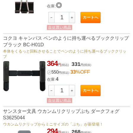
◎
在庫:
カートへ
－
＋
合せ買い商品
コクヨ キャンパス ペンのように持ち運べるブッククリップ
ブラック BC-H01D
本体をくるっと回転させることでペンのように持ち運べるブッククリッ
プ
364
331
円
(税込)
円
(税抜)
33
%OFF
㋱
550
円
(税込)
4
在庫:
カートへ
－
＋
合せ買い商品
サンスター文具 ウカンムリクリップぷち ダークフォグ
S3625044
ウカンムリクリップからミニサイズの「ぷち」が新登場！
294
268
円
(税込)
円
(税抜)