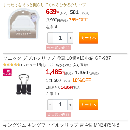
手元だけをそっと照らしてくれるひかるクリップ
639
581
円
(税込)
円
(税抜)
35
%OFF
㋱
990
円
(税込)
4
在庫:
カートへ
－
＋
合せ買い商品
ソニック ダブルクリップ 極豆 10個×10小箱 GP-937
18
(
レビュー
件
)
favorite_border
1
名がお気に入り登録中
1,485
1,350
円
(税込)
円
(税抜)
10
%OFF
㋱
1,500
円
(税抜)
1個
14.85
あたり
円
(税込)
17
在庫:
カートへ
－
＋
合せ買い商品
キングジム キングファイルクリップ 青 4個 MN2475N-B