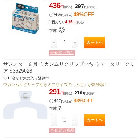
436
397
円
(税込)
円
(税抜)
49
%OFF
㋱
869
円
(税込)
1個
4.36
あたり
円
(税込)
◎
在庫:
カートへ
－
＋
合せ買い商品
サンスター文具 ウカンムリクリップぷち ウォータリークリ
ア S3625028
favorite_border
10
名がお気に入り登録中
ウカンムリクリップからミニサイズの「ぷち」が新登場！
291
265
円
(税込)
円
(税抜)
33
%OFF
㋱
440
円
(税込)
7
在庫:
カートへ
－
＋
合せ買い商品