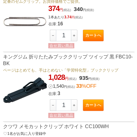
定番のゼムクリップ。お買得価格でご提供。
374
340
円
(税込)
円
(税抜)
1本
3.74
あたり
円
(税込)
16
在庫:
カートへ
－
＋
合せ買い商品
キングジム 折りたたみブッククリップ ツイップ 黒 FBC10-
BK
ページはとめても、手はとめない「学習特化型」ブッククリップ
1,028
935
円
(税込)
円
(税抜)
33
%OFF
㋱
1,540
円
(税込)
3
在庫:
カートへ
－
＋
合せ買い商品
クツワ メモカットクリップ ホワイト CC100WH
favorite_border
1
名がお気に入り登録中