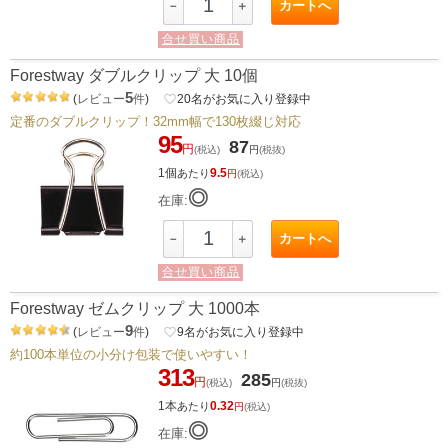
カートへ
－
＋
合せ買い商品
Forestway ダブルクリップ 大 10個
5
(
レビュー
件
)
favorite_border
20
名がお気に入り登録中
定番のダブルクリップ！32mm幅で130枚綴じ対応
95
87
円
(税込)
円
(税抜)
1個
9.5
あたり
円
(税込)
◎
在庫:
カートへ
－
＋
合せ買い商品
Forestway ゼムクリップ 大 1000本
9
(
レビュー
件
)
favorite_border
9
名がお気に入り登録中
約100本単位の小分け包装で使いやすい！
313
285
円
(税込)
円
(税抜)
1本
0.32
あたり
円
(税込)
◎
在庫: