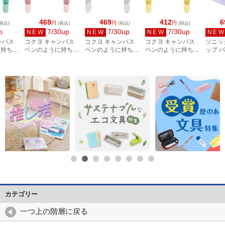
469
469
412
6
円
円
円
税込)
(税込)
(税込)
(税込)
p
7/30up
7/30up
7/30up
NEW
NEW
NEW
NE
ンパス
コクヨ キャンパス
コクヨ キャンパス
コクヨ キャンパス
ソニッ
に持ち運
ペンのように持ち運
ペンのように持ち運
ペンのように持ち運
ップ 
クリップ
べるブッククリップ
べるブッククリップ
べるブッククリップ
ク用 
H01G
ピンク BC-H01P
ホワイト BC-H01W
イエロー BC-H01Y
ジキー
ット SP
カテゴリー
一つ上の階層に戻る