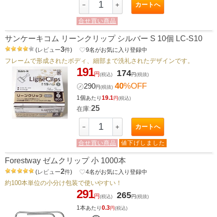
カートへ
－
＋
合せ買い商品
サンケーキコム リーンクリップ シルバー S 10個 LC-S10
3
(
レビュー
件
)
favorite_border
9
名がお気に入り登録中
フレームで形成されたボディ、細部まで洗礼されたデザインです。
191
174
円
(税込)
円
(税抜)
40
%OFF
㋱
290
円
(税抜)
1個
19.1
あたり
円
(税込)
25
在庫:
カートへ
－
＋
合せ買い商品
値下げしました
Forestway ゼムクリップ 小 1000本
2
(
レビュー
件
)
favorite_border
4
名がお気に入り登録中
約100本単位の小分け包装で使いやすい！
291
265
円
(税込)
円
(税抜)
1本
0.3
あたり
円
(税込)