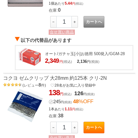
1個
5.44
あたり
円
(税込)
0
在庫:
カートへ
－
＋
合せ買い商品
以下の代替品があります
オート/ガチャ玉[小]お徳用 500発入/GGM-28
2,349
2,136
円
(税込)
円
(税抜)
コクヨ ゼムクリップ 大28mm 約125本 クリ-2N
8
(
レビュー
件
)
favorite_border
28
名がお気に入り登録中
138
126
円
(税込)
円
(税抜)
48
%OFF
㋱
245
円
(税抜)
1本
1.11
あたり
円
(税込)
38
在庫:
カートへ
－
＋
合せ買い商品