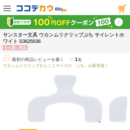
メニュー
サンスター文具 ウカンムリクリップぷち サイレントホ
ワイト S3625036
合せ買い商品
1
最初の商品レビューを書く
favorite_border
名
ウカンムリクリップからミニサイズの「ぷち」が新登場！