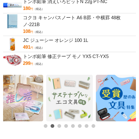
トンボ鉛筆 消えいろピットN 22g PT-NC
180
円
（税込）
コクヨ キャンパスノート A6 B罫・中横罫 48枚
ノ-221B
108
円
（税込）
JC ジューシー オレンジ 100 1L
491
円
（税込）
トンボ鉛筆 修正テープ モノ YX5 CT-YX5
299
円
（税込）