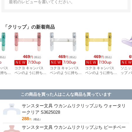
最初のレビューを書いてください。
「クリップ」の新着商品
469
469
469
6
円
円
円
税込)
(税込)
(税込)
(税込)
p
7/30up
7/30up
7/30up
NEW
NEW
NEW
NE
ンパス
コクヨ キャンパス
コクヨ キャンパス
コクヨ キャンパス
ソニッ
に持ち運
ペンのように持ち運
ペンのように持ち運
ペンのように持ち運
ップ 
クリップ
べるブッククリップ
べるブッククリップ
べるブッククリップ
ク用 
H01G
ピンク BC-H01P
ホワイト BC-H01W
イエロー BC-H01Y
ジキー
ット SP
この商品を買った人はこんな商品も買っています
サンスター文具 ウカンムリクリップぷち ウォータリ
ークリア S3625028
288
円
（税込）
サンスター文具 ウカンムリクリップぷち ピーチベー