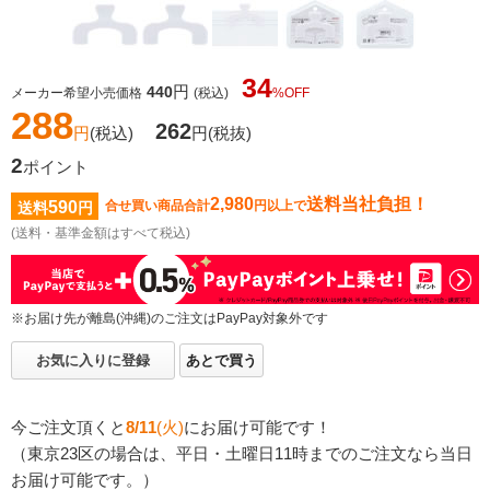
34
円
440
メーカー希望小売価格
(税込)
%OFF
288
262
円
(税込)
円
(税抜)
2
ポイント
2,980
送料当社負担！
590
合せ買い商品合計
円以上で
送料
円
(送料・基準金額はすべて税込)
※お届け先が離島(沖縄)のご注文はPayPay対象外です
お気に入りに登録
あとで買う
今ご注文頂くと
8/11
(火)
にお届け可能です！
（東京23区の場合は、平日・土曜日11時までのご注文なら当日
お届け可能です。）