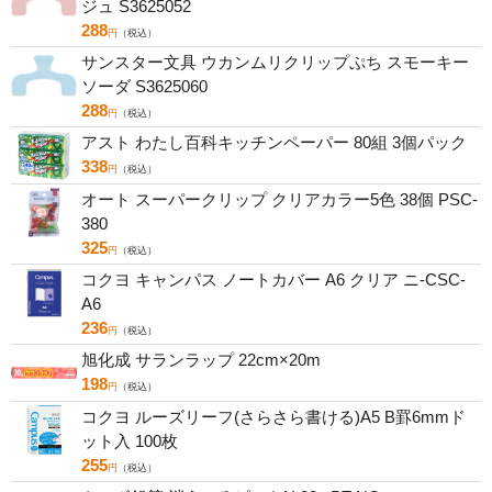
ジュ S3625052
288
円
（税込）
サンスター文具 ウカンムリクリップぷち スモーキー
ソーダ S3625060
288
円
（税込）
アスト わたし百科キッチンペーパー 80組 3個パック
338
円
（税込）
オート スーパークリップ クリアカラー5色 38個 PSC-
380
325
円
（税込）
コクヨ キャンパス ノートカバー A6 クリア ニ-CSC-
A6
236
円
（税込）
旭化成 サランラップ 22cm×20m
198
円
（税込）
コクヨ ルーズリーフ(さらさら書ける)A5 B罫6mmド
ット入 100枚
255
円
（税込）