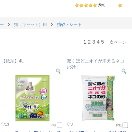
Ag+ 7L KFAG-70
ンド 4L
り消臭す
5
(
件
)
砂 7L
ー
猫（キャット）用
猫砂・シート
1
2
3
4
5
次ページ
【紙系】4L
驚くほどニオイが消えるネコ
の砂！
♡
♡
13
3
比較
比較