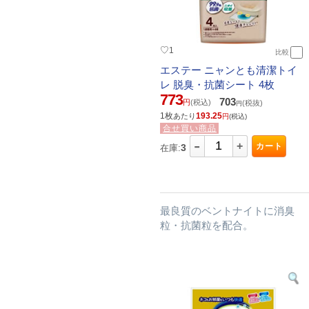
♡
1
比較
エステー ニャンとも清潔トイ
レ 脱臭・抗菌シート 4枚
773
703
円
(税込)
(税抜)
円
1枚
193.25
あたり
円
(税込)
合せ買い商品
-
+
カート
3
在庫:
最良質のベントナイトに消臭
粒・抗菌粒を配合。