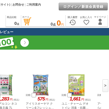
販サイト)
|
お問合せ
|
ご利用案内
ログイン／新規会員登録
カート
マイページ
商品比較
購入履歴
お気に入り
0
history
favorite_border
0
0
点
点
円
レビュー
>
比較
比較
比較
1,283
575
1,661
円
円
円
(税込)
(税込)
(税込)
アルコン ネコ
アイリスオーヤマ ク
ユニ・チャーム デオ
アースペ
臭主義 7L
リーン&フレッシュ
トイレ 消臭・抗菌サ
らの贈り