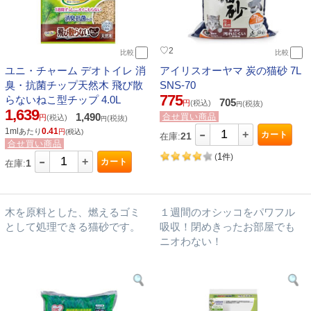
♡
2
比較
比較
ユニ・チャーム デオトイレ 消
アイリスオーヤマ 炭の猫砂 7L
臭・抗菌チップ天然木 飛び散
SNS-70
775
らないねこ型チップ 4.0L
705
円
(税込)
(税抜)
円
1,639
1,490
合せ買い商品
円
(税込)
(税抜)
円
-
1ml
0.41
あたり
円
(税込)
+
カート
21
在庫:
合せ買い商品
-
1
(
件
)
+
カート
1
在庫:
木を原料とした、燃えるゴミ
１週間のオシッコをパワフル
として処理できる猫砂です。
吸収！閉めきったお部屋でも
ニオわない！