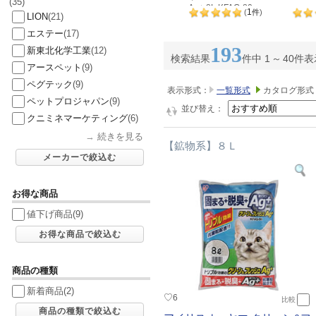
(35)
Ag+ 8L KFAG-80
1
(
件
)
LION
(21)
エステー
(17)
193
新東北化学工業
(12)
検索結果
件中 1
～
40件
アースペット
(9)
ペグテック
(9)
表示形式：
一覧形式
カタログ形式
ペットプロジャパン
(9)
並び替え：
クニミネマーケティング
(6)
→
続きを見る
【鉱物系】８Ｌ
メーカーで絞込む
お得な商品
値下げ商品
(9)
お得な商品で絞込む
商品の種類
新着商品
(2)
♡
6
比較
商品の種類で絞込む