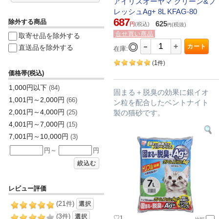
アイリスオーヤマ クリーン&フ
レッシュAg+ 8L KFAG-80
687
除外する商品
625
円
(税込)
(税抜)
円
合せ買い商品
取寄せ品を除外する
-
◎
+
カート
直送品を除外する
在庫:
1
(
件
)
価格帯(税込)
1,000円以下
(84)
固まる＋脱臭の効果に銀イオ
1,001円～2,000円
(66)
ン粒を配合したベントナイト
2,001円～4,000円
製の猫砂です。
(25)
4,001円～7,000円
(15)
7,001円～10,000円
(3)
円～
円
絞込む
レビュー評価
21
(
件)
選択
3
(
件)
選択
♡
1