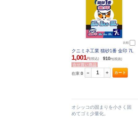
比較
クニミネ工業 猫砂1番 金印 7L
1,001
910
円
(税込)
(税抜)
円
合せ買い商品
-
+
カート
0
在庫:
オシッコの固まりを小さく固
めてゴミ少量化。