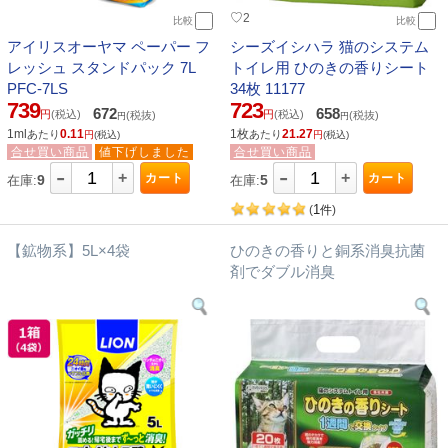
♡
2
比較
比較
アイリスオーヤマ ペーパー フ
シーズイシハラ 猫のシステム
レッシュ スタンドパック 7L
トイレ用 ひのきの香りシート
PFC-7LS
34枚 11177
739
723
672
658
円
(税込)
円
(税込)
(税抜)
(税抜)
円
円
1ml
0.11
1枚
21.27
あたり
あたり
円
(税込)
円
(税込)
合せ買い商品
値下げしました
合せ買い商品
-
-
+
+
カート
カート
9
5
在庫:
在庫:
1
(
件
)
【鉱物系】5L×4袋
ひのきの香りと銅系消臭抗菌
剤でダブル消臭