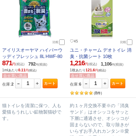
♡
45
比較
比較
アイリスオーヤマ ハイパーウ
ユニ・チャーム デオトイレ 消
ッディフレッシュ 8L HWF-80
臭・抗菌シート 10枚
871
1,216
792
1,106
円
(税込)
円
(税込)
(税抜)
(税抜)
円
円
1ml
0.11
1枚
121.6
あたり
あたり
円
(税込)
円
(税込)
合せ買い商品
合せ買い商品
-
-
+
+
カート
カート
2
6
在庫:
在庫:
8
(
件
)
猫トイレを清潔に保つ、人も
約１ヶ月交換不要※の「消臭
愛猫もうれしい鉱物製猫砂で
サンド」はオシッコをサッと
す。
下層に通過させ、オシッコが
固まらないので、取り除きが
いらずお手入れカンタン※愛