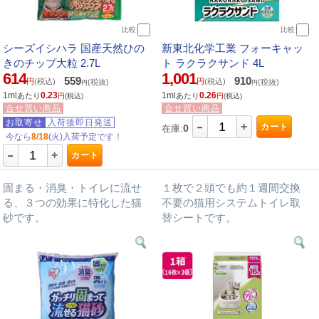
比較
比較
シーズイシハラ 国産天然ひの
新東北化学工業 フォーキャッ
きのチップ大粒 2.7L
ト ラクラクサンド 4L
614
1,001
559
910
円
(税込)
円
(税込)
(税抜)
(税抜)
円
円
1ml
0.23
1ml
0.26
あたり
あたり
円
(税込)
円
(税込)
合せ買い商品
合せ買い商品
-
お取寄せ
入荷後即日発送
+
カート
0
在庫:
今なら
8/18
(火)入荷予定です！
-
+
カート
固まる・消臭・トイレに流せ
１枚で２頭でも約１週間交換
る、３つの効果に特化した猫
不要の猫用システムトイレ取
砂です。
替シートです。