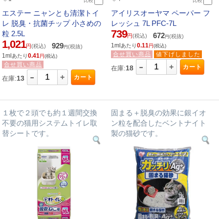
比較
比較
エステー ニャンとも清潔トイ
アイリスオーヤマ ペーパー フ
レ 脱臭・抗菌チップ 小さめの
レッシュ 7L PFC-7L
739
粒 2.5L
672
円
(税込)
(税抜)
円
1,021
929
1ml
0.11
あたり
円
(税込)
円
(税込)
(税抜)
円
合せ買い商品
値下げしました
1ml
0.41
あたり
円
(税込)
-
合せ買い商品
+
カート
18
在庫:
-
+
カート
13
在庫:
１枚で２頭でも約１週間交換
固まる＋脱臭の効果に銀イオ
不要の猫用システムトイレ取
ン粒を配合したベントナイト
替シートです。
製の猫砂です。