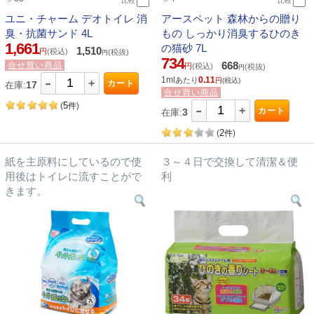
比較
比較
ユニ・チャーム デオトイレ 消
アースペット 森林からの贈り
臭・抗菌サンド 4L
もの しっかり消臭するひのき
1,661
の猫砂 7L
1,510
円
(税込)
(税抜)
円
734
668
合せ買い商品
円
(税込)
(税抜)
円
-
1ml
0.11
あたり
円
(税込)
+
カート
17
在庫:
合せ買い商品
-
5
(
件
)
+
カート
3
在庫:
2
(
件
)
紙を主原料にしているので使
３～４日で交換して清潔＆便
用後はトイレに流すことがで
利
きます。