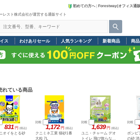
初めての方へ
|
Forestway(オフィス通
ーレスト株式会社が運営する通販サイト
イス
わけありセール
人気ランキング
新着商品
商品
売れている商品
比較
比較
比較
831
1,172
1,639
円
円
円
(税込)
(税込)
(税込)
N ニオイをとる砂
クニミネ工業 猫砂1番
ユニ・チャーム デオ
ボンビ
大粒 7L
トイレ 飛び散らない
の砂 消