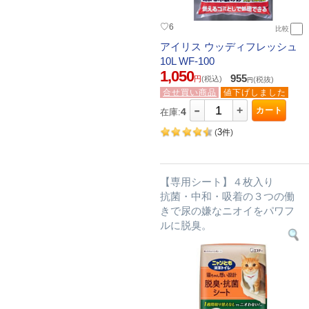
♡
6
比較
アイリス ウッディフレッシュ
10L WF-100
1,050
955
円
(税込)
(税抜)
円
合せ買い商品
値下げしました
-
+
カート
4
在庫:
3
(
件
)
【専用シート】４枚入り
抗菌・中和・吸着の３つの働
きで尿の嫌なニオイをパワフ
ルに脱臭。