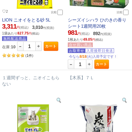
♡
2
比較
比較
LION ニオイをとる砂 5L
シーズイシハラ ひのきの香り
3,311
シート1週間用20枚
3,010
円
(税込)
(税抜)
円
981
892
1袋
827.75
あたり
円
(税込)
円
(税込)
(税抜)
円
無料配送商品
1枚
49.05
あたり
円
(税込)
-
合せ買い商品
+
カート
10
在庫:
お取寄せ
入荷後即日発送
1
(
件
)
今なら
8/18
(火)入荷予定です！
-
+
カート
１週間ずっと、ニオイこもら
【木系】７Ｌ
ない