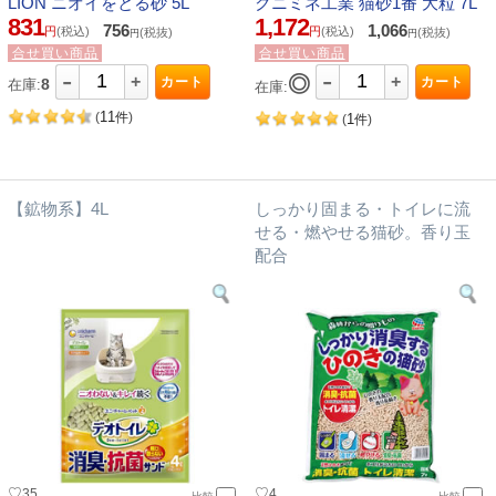
LION ニオイをとる砂 5L
クニミネ工業 猫砂1番 大粒 7L
831
1,172
756
1,066
円
(税込)
円
(税込)
(税抜)
(税抜)
円
円
合せ買い商品
合せ買い商品
-
-
+
◎
+
カート
カート
8
在庫:
在庫:
11
(
件
)
1
(
件
)
【鉱物系】4L
しっかり固まる・トイレに流
せる・燃やせる猫砂。香り玉
配合
♡
♡
35
4