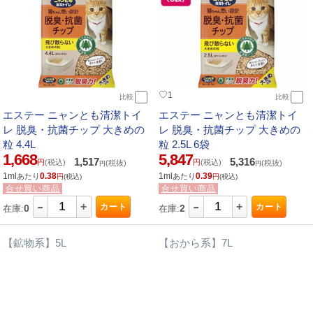
♡
1
比較
比較
エステー ニャンとも清潔トイ
エステー ニャンとも清潔トイ
レ 脱臭・抗菌チップ 大きめの
レ 脱臭・抗菌チップ 大きめの
粒 4.4L
粒 2.5L 6袋
1,668
5,847
1,517
5,316
円
(税込)
円
(税込)
(税抜)
(税抜)
円
円
1ml
0.38
1ml
0.39
あたり
あたり
円
(税込)
円
(税込)
合せ買い商品
合せ買い商品
-
-
+
+
カート
カート
0
2
在庫:
在庫:
【鉱物系】5L
【おから系】7L