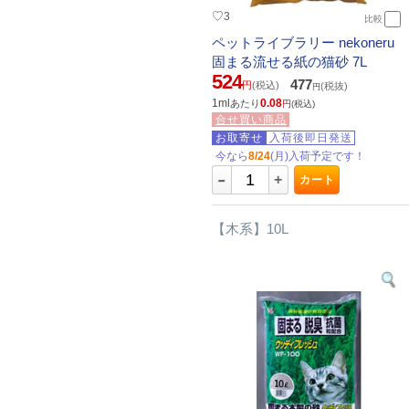
♡
3
比較
ペットライブラリー nekoneru
固まる流せる紙の猫砂 7L
524
477
円
(税込)
(税抜)
円
1ml
0.08
あたり
円
(税込)
合せ買い商品
お取寄せ
入荷後即日発送
今なら
8/24
(月)入荷予定です！
-
+
カート
【木系】10L