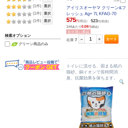
比較
1
(
件)
選択
アイリスオーヤマ クリーン&フ
1
レッシュ Ag+ 7L KFAG-70
(
件)
選択
575
523
1
(
件)
選択
円
(税込)
(税抜)
円
1ml
0.09
あたり
円
(税込)
合せ買い商品
検索オプション
-
+
カート
7
在庫:
グリーン商品のみ
トイレに流せる、固まる紙の
猫砂。銅イオンで長時間消
臭、抗菌効果を保ちます。