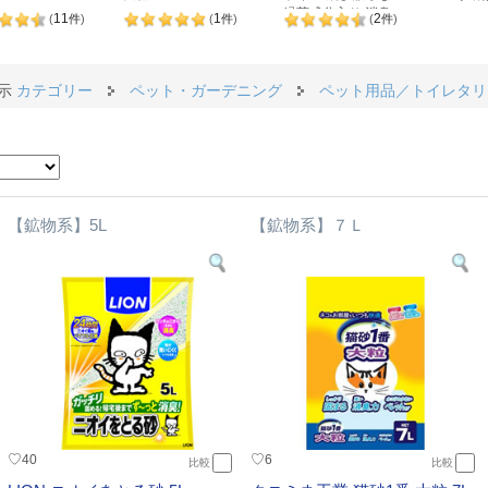
緑茶成分入り 消臭・
11
1
2
(
件
)
(
件
)
(
件
)
抗菌サンド 紙タイプ
4L
表示
カテゴリー
ペット・ガーデニング
ペット用品／トイレタリ
【鉱物系】5L
【鉱物系】７Ｌ
♡
♡
40
6
比較
比較