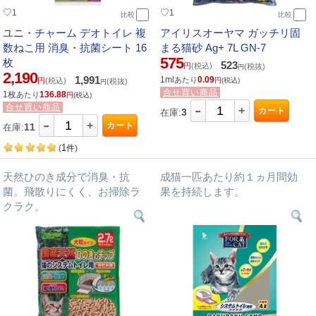
♡
♡
1
1
比較
比較
ユニ・チャーム デオトイレ 複
アイリスオーヤマ ガッチリ固
数ねこ用 消臭・抗菌シート 16
まる猫砂 Ag+ 7L GN-7
575
枚
523
円
(税込)
(税抜)
円
2,190
1,991
1ml
0.09
あたり
円
(税込)
円
(税込)
(税抜)
円
合せ買い商品
1枚
136.88
あたり
円
(税込)
-
合せ買い商品
+
カート
3
在庫:
-
+
カート
11
在庫:
1
(
件
)
天然ひのき成分で消臭・抗
成猫一匹あたり約１ヵ月間効
菌。飛散りにくく、お掃除ラ
果を持続します。
クラク。