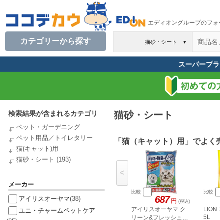
エディオングループのフォ
カテゴリーから探す
猫砂・シート
▼
スーパープラ
検索結果が含まれるカテゴリ
猫砂・シート
ペット・ガーデニング
ペット用品／トイレタリー
「猫（キャット）用」でよく
猫(キャット)用
猫砂・シート
(193)
<
メーカー
比較
比較
687
アイリスオーヤマ
(38)
円
(税込)
アイリスオーヤマ ク
LIO
ユニ・チャームペットケア
5L
リーン&フレッシュ