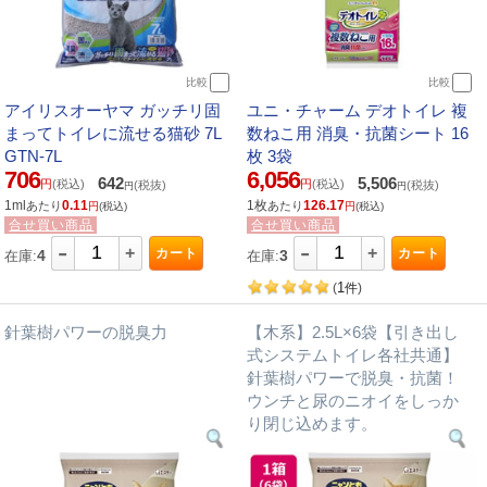
比較
比較
アイリスオーヤマ ガッチリ固
ユニ・チャーム デオトイレ 複
まってトイレに流せる猫砂 7L
数ねこ用 消臭・抗菌シート 16
GTN-7L
枚 3袋
706
6,056
642
5,506
円
(税込)
円
(税込)
(税抜)
(税抜)
円
円
1ml
0.11
1枚
126.17
あたり
あたり
円
(税込)
円
(税込)
合せ買い商品
合せ買い商品
-
-
+
+
カート
カート
4
3
在庫:
在庫:
1
(
件
)
針葉樹パワーの脱臭力
【木系】2.5L×6袋【引き出し
式システムトイレ各社共通】
針葉樹パワーで脱臭・抗菌！
ウンチと尿のニオイをしっか
り閉じ込めます。