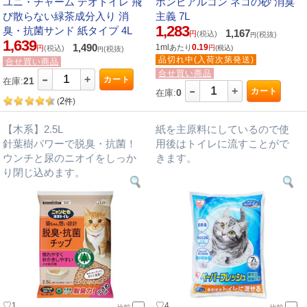
ユニ・チャーム デオトイレ 飛
ボンビアルコン ネコの砂 消臭
び散らない緑茶成分入り 消
主義 7L
1,283
臭・抗菌サンド 紙タイプ 4L
1,167
円
(税込)
(税抜)
円
1,639
1,490
1ml
0.19
あたり
円
(税込)
円
(税込)
(税抜)
円
品切れ中(入荷次第発送)
合せ買い商品
-
合せ買い商品
+
カート
21
在庫:
-
+
カート
0
在庫:
2
(
件
)
【木系】2.5L
紙を主原料にしているので使
針葉樹パワーで脱臭・抗菌！
用後はトイレに流すことがで
ウンチと尿のニオイをしっか
きます。
り閉じ込めます。
♡
♡
1
4