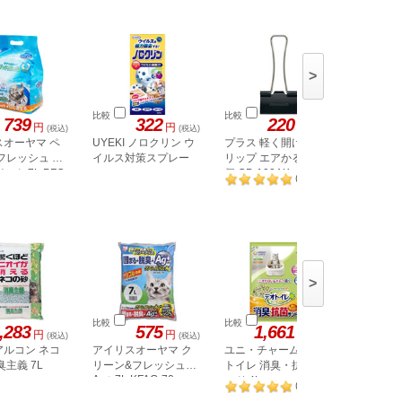
>
比較
比較
比較
739
322
220
円
円
円
(税込)
(税込)
(税込)
スオーヤマ ペ
UYEKI ノロクリン ウ
プラス 軽く開けるク
パイロッ
フレッシュ ス
イルス対策スプレー
リップ エアかる 中 10
ョンライ
SFL-10S
ク 7L PFC-
個 CP-102AK
2
(
件
)
>
比較
比較
比較
,283
575
1,661
円
円
円
(税込)
(税込)
(税込)
アルコン ネコ
アイリスオーヤマ ク
ユニ・チャーム デオ
アースペ
臭主義 7L
リーン&フレッシュ
トイレ 消臭・抗菌サ
らの贈り
Ag+ 7L KFAG-70
ンド 4L
り消臭す
5
(
件
)
砂 7L