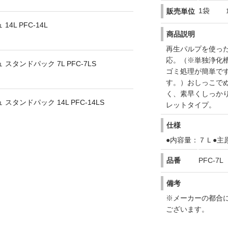
1袋
販売単位
L PFC-14L
商品説明
再生パルプを使っ
応。（※単独浄化
タンドパック 7L PFC-7LS
ゴミ処理が簡単で
す。）おしっこで
く、素早くしっか
タンドパック 14L PFC-14LS
レットタイプ。
仕様
●内容量：７Ｌ●主
品番
PFC-7L
備考
※メーカーの都合
ございます。