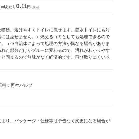
0.
11
1mlあたり
円
(税込)
た猫砂。溶けやすくトイレに流せます。節水トイレにも対
槽には流せません。）燃えるゴミとしても処理できるので
す。（※自治体によって処理の方法が異なる場合がありま
ぬれた部分だけがブルーに変わるので、汚れがわかりやす
りと固まるので無駄がなく経済的です。飛び散りにくいペ
原料：再生パルプ
により、パッケージ・仕様等は予告なく変更になる場合が