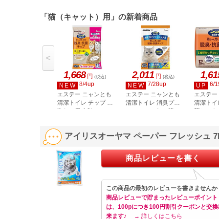
「猫（キャット）用」の新着商品
<
1,668
2,011
1,61
円
円
(税込)
(税込)
8/4up
7/28up
6/1
NEW
NEW
UP
エステー ニャンとも
エステー ニャンとも
エステー
清潔トイレ チップ 複
清潔トイレ 消臭プロ
清潔トイ
数ねこ用 4.0L
フェッショナル 脱
菌シート 
臭・抗菌チップ 大き
めの粒 4.4L
アイリスオーヤマ ペーパー フレッシュ 7L
商品レビューを書く
この商品の最初のレビューを書きませんか
商品レビューで貯まったレビューポイント
は、100pにつき100円割引クーポンと交換
来ます♪
→ 詳しくはこちら