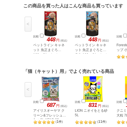
この商品を買った人はこんな商品も買っています
<
比較
比較
比較
448
448
円
円
(税込)
(税込)
ペットライン キャネ
ペットライン キャネ
Fore
ット 魚正まぐろ
ット 魚正まぐろと白
ップ 小
160g×3缶パック
身魚 160g×3缶パック
「猫（キャット）用」でよく売れている商品
<
比較
比較
比較
687
831
円
円
(税込)
(税込)
アイリスオーヤマ ク
LION ニオイをとる砂
クニミ
5L
リーン&フレッシュ
大粒 7
Ag+ 8L KFAG-80
1
11
(
件
)
(
件
)