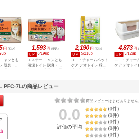
4L
5
1,593
2,190
4,873
円
円
円
円
(税込)
(税込)
(税込)
9up
6/19up
5/21up
5/12up
UP
UP
UP
 ニャンとも
エステー ニャンとも
ユニ・チャームペット
ユニ・チャー
レ 脱臭・抗
清潔トイレ 脱臭・抗
ケア デオトイレ 緑茶
ケア デオトイ
12枚
菌シート 複数ねこ用
成分入り 消臭・抗菌
ワイド リラッ
8枚
サンド 6L
チュラルアイ
本体セット
 PFC-7Lの商品レビュー
商品レビューはまだありません
0.0
(
0
件)
(
0
件)
？
(
0
件)
評価の平均
(
0
件)
出
(
0
件)