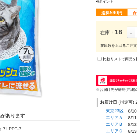
4
ポイント
590
送料
円
合
-
18
在庫：
在庫数を上回るご注文
比較リストで商品を
※お届け先が離島(沖縄)
お届け日
(指定可) 2
東京23区
8/10
品があります
エリアＡ
8/11
エリアＢ
8/12
L PFC-7L
エリアＣ
8/13