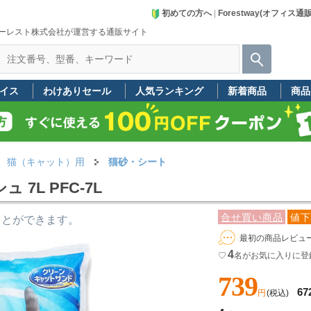
初めての方へ
|
Forestway(オフィス通
ーレスト株式会社が運営する通販サイト
イス
わけありセール
人気ランキング
新着商品
商品
猫（キャット）用
猫砂・シート
7L PFC-7L
合せ買い商品
値下
ことができます。
最初の商品レビュ
4
♡
名
がお気に入りに登
739
67
円
(税込)