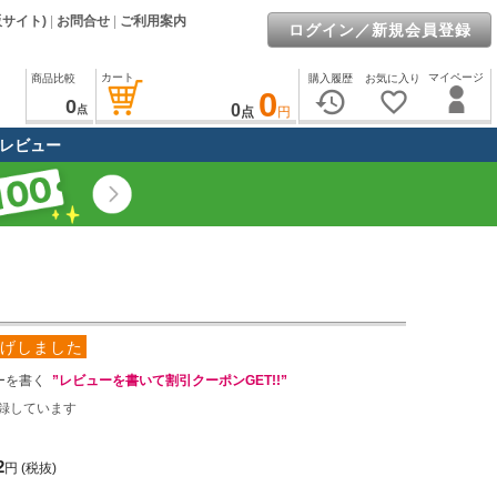
販サイト)
|
お問合せ
|
ご利用案内
ログイン／新規会員登録
カート
マイページ
商品比較
購入履歴
お気に入り
0
history
favorite_border
0
0
点
点
円
レビュー
げしました
ーを書く
”レビューを書いて割引クーポンGET!!”
録しています
2
円
(税抜)