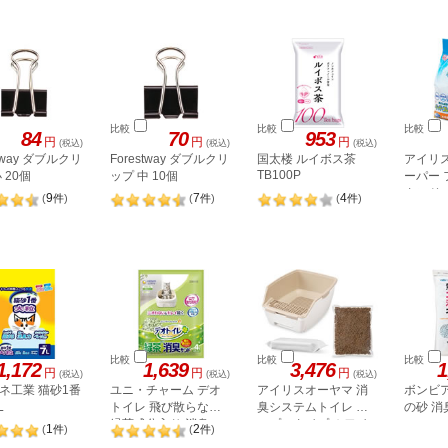
比較
比較
比較
84
70
953
円
円
円
(税込)
(税込)
(税込)
stway ダブルクリ
Forestway ダブルクリ
国太楼 ルイボス茶
アイリ
TB100P
 20個
ップ 中 10個
ーパー 
タンドパッ
9
7
4
(
件
)
(
件
)
(
件
)
7LS
比較
比較
比較
1,172
1,639
3,476
1
円
円
円
(税込)
(税込)
(税込)
ネ工業 猫砂1番
ユニ・チャーム デオ
アイリスオーヤマ 消
ボンビ
L
トイレ 飛び散らない
臭システムトイレ オ
の砂 消
緑茶成分入り 消臭・
ープンタイプ ホワイ
1
2
(
件
)
(
件
)
抗菌サンド 紙タイプ
ト ベージュ RSTO-50