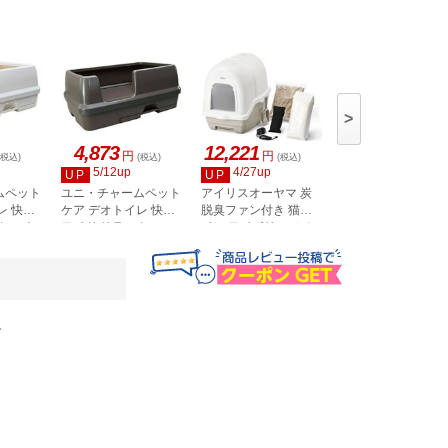
>
4,873
12,221
1,217
円
円
円
(税込)
(税込)
(税込)
(税込)
5/12up
4/27up
4/27up
UP
UP
UP
ムペット
ユニ・チャームペット
アイリスオーヤマ 炭
アイリスオーヤマ 
レ 快適
ケア デオトイレ 快適
脱臭ファン付き 猫ト
脱臭ファン付き 猫
クス ナ
ワイド リラックス モ
イレ アイボリー／ベ
イレ 専用フィルタ
DFT-52F1P
ボリー
カグレー 本体セット
ージュ DFT-52
。