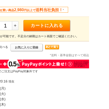
2,980
送料当社負担！
せ買い商品
円以上で
*
+
カートに入れる
が可能です。不足分の納期はカート画面でご確認ください。
比べる
お気に入りに登録
*送料・基準金額はすべて税込
のご注文はPayPay対象外です
0:16
現在
(月)
(火)
(水)
(木)