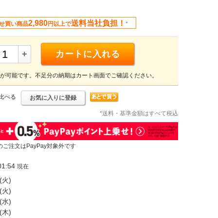
2,980
送料当社負担！
せ買い商品
円以上で
*
+
カートに入れる
が可能です。不足分の納期はカート画面でご確認ください。
比べる
お気に入りに登録
*送料・基準金額はすべて税込
のご注文はPayPay対象外です
1:54
現在
(火)
(火)
(水)
(木)