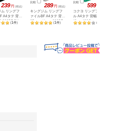
比較
比較
比較
239
289
599
円
円
円
(税込)
(税込)
(税込)
ジム リングフ
キングジム リングフ
コクヨ リングファイ
コクヨ 
F A4タテ 背幅
ァイルBF A4タテ 背幅
ル A4タテ 背幅30mm
ル A4タ
 602BF-BK
37mm グレー 603BF-
緑 フ-420G
赤 フ-42
1
1
1
(
件
)
(
件
)
(
件
)
GY