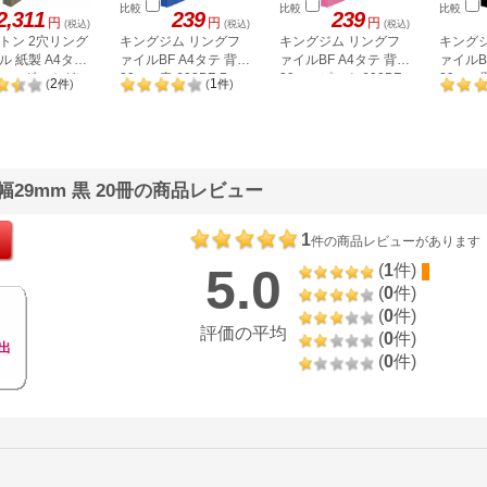
比較
比較
比較
2,311
239
239
円
円
円
(税込)
(税込)
(税込)
トン 2穴リング
キングジム リングフ
キングジム リングフ
キング
ル 紙製 A4タテ
ァイルBF A4タテ 背幅
ァイルBF A4タテ 背幅
ァイルB
6mmダークグレ
29mm 青 602BF-B
29mm ピンク 602BF-
29mm 黒
2
1
(
件
)
(
件
)
P
冊
幅29mm 黒 20冊の商品レビュー
1
件の商品レビューがあります
5.0
(
1
件)
(
0
件)
(
0
件)
評価の平均
(
0
件)
出
(
0
件)