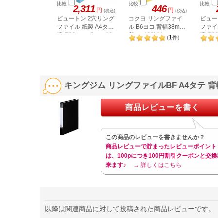
比較
比較
比較
2,311
446
円
円
(税込)
(税込)
ビュートン 2穴リング
コクヨ リングファイ
ビュー
ファイル 紙製 A4タテ
ル B6ヨコ 背幅38mm
ファイ
背幅36mm ブルー 10
黄 フ-408NY
背幅3
1
(
件
)
冊
ー10
キングジム リングファイルBF A4タテ 背
商品レビューを書く
この商品のレビューを書きませんか？
商品レビューで貯まったレビューポイント
は、100pにつき100円割引クーポンと交換
来ます♪
→ 詳しくはこちら
以降は関連商品に対して投稿された商品レビューです。