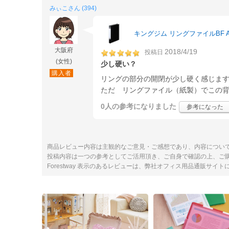
みぃこさん (394)
キングジム リングファイルBF A4タ
大阪府
2018/4/19
投稿日
(女性)
少し硬い？
購入者
リングの部分の開閉が少し硬く感じま
ただ リングファイル（紙製）でこの
0人
の参考になりました
参考になった
商品レビュー内容は主観的なご意見・ご感想であり、内容につい
投稿内容は一つの参考としてご活用頂き、ご自身で確認の上、ご
Forestway 表示のあるレビューは、弊社オフィス用品通販サイ