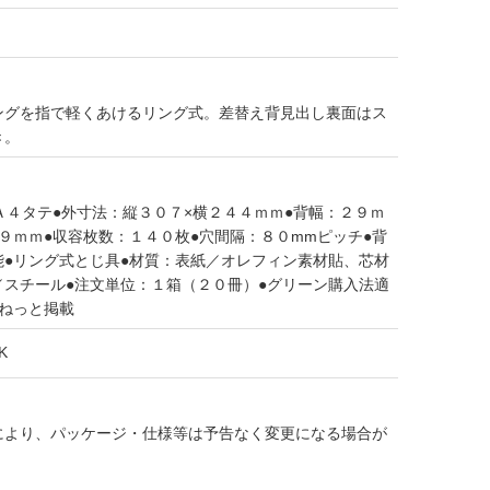
ングを指で軽くあけるリング式。差替え背見出し裏面はス
き。
Ａ４タテ●外寸法：縦３０７×横２４４ｍｍ●背幅：２９ｍ
９ｍｍ●収容枚数：１４０枚●穴間隔：８０mmピッチ●背
能●リング式とじ具●材質：表紙／オレフィン素材貼、芯材
／スチール●注文単位：１箱（２０冊）●グリーン購入法適
品ねっと掲載
K
により、パッケージ・仕様等は予告なく変更になる場合が