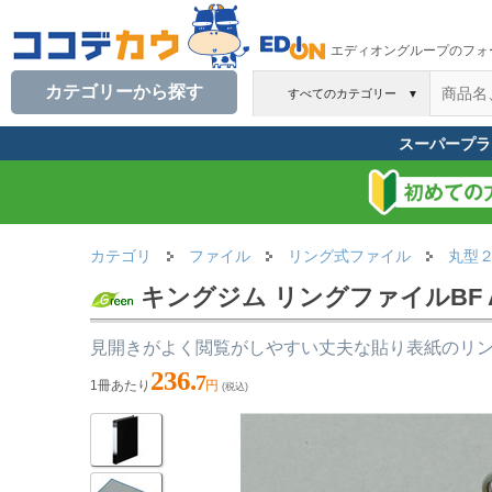
エディオングループのフォ
カテゴリーから探す
すべてのカテゴリー
▼
スーパープラ
カテゴリ
ファイル
リング式ファイル
丸型
キングジム リングファイルBF A4
見開きがよく閲覧がしやすい丈夫な貼り表紙のリ
236.
7
1冊あたり
円
(税込)