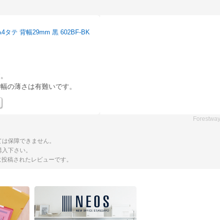
テ 背幅29mm 黒 602BF-BK
す。
背幅の薄さは有難いです。
Forestwa
ては保障できません。
購入下さい。
トに投稿されたレビューです。