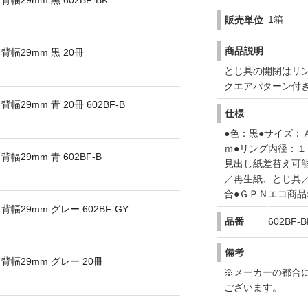
幅29mm 黒 602BF-BK
1箱
販売単位
商品説明
背幅29mm 黒 20冊
とじ具の開閉はリ
クエアパターン付
29mm 青 20冊 602BF-B
仕様
●色：黒●サイズ：
ｍ●リング内径：１
幅29mm 青 602BF-B
見出し紙差替え可
／再生紙、とじ具
合●ＧＰＮエコ商
幅29mm グレー 602BF-GY
品番
602BF-B
備考
背幅29mm グレー 20冊
※メーカーの都合
ございます。