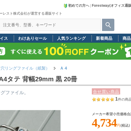
初めての方へ
|
Forestway(オフィス通
ーレスト株式会社が運営する通販サイト
イス
わけありセール
人気ランキング
新着商品
商品
２穴リングファイル（紙製）
Ａ４
タテ 背幅29mm 黒 20冊
合せ買い商品
ングファイル。
1
件の商
メーカー希望小売価格合
4,734
円
(税込)