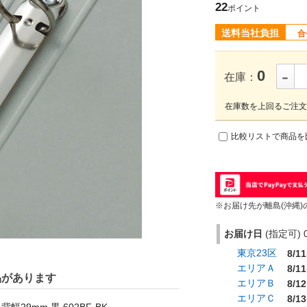
22
ポイント
送料当社負担
合
-
0
在庫：
在庫数を上回るご注文
比較リストで商品を
※お届け先が離島(沖縄)
お届け日
(指定可) 0
東京23区
8/11
エリアＡ
8/11
品があります
エリアＢ
8/12
エリアＣ
8/13