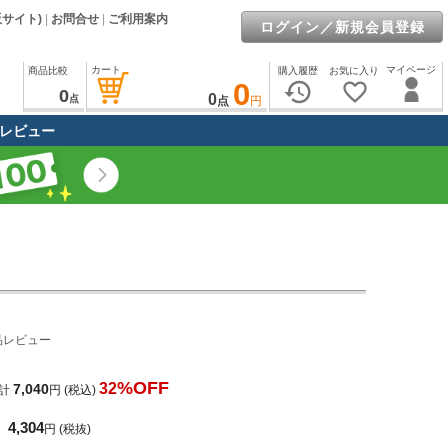
販サイト)
|
お問合せ
|
ご利用案内
ログイン／新規会員登録
カート
マイページ
商品比較
購入履歴
お気に入り
0
history
favorite_border
0
0
点
点
円
レビュー
品レビュー
%OFF
32
7,040
計
円
(税込)
4,304
円
(税抜)