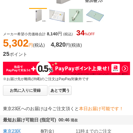
34
円
8,140
メーカー希望小売価格合計
(税込)
%OFF
5,302
4,820
円
(税込)
円
(税抜)
25
ポイント
※お届け先が離島(沖縄)のご注文はPayPay対象外です
お気に入りに登録
あとで買う
東京23区へのお届けは今ご注文頂くと
本日お届け可能です！
最短お届け可能日 (指定可) 00:46
現在
東京23区
8/7
(金)
11時までのご注文