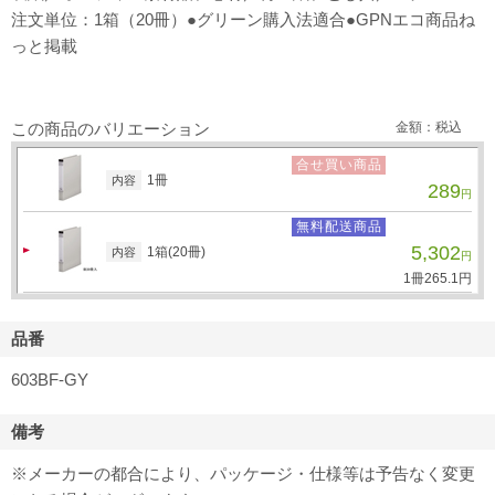
注文単位：1箱（20冊）●グリーン購入法適合●GPNエコ商品ね
っと掲載
この商品のバリエーション
金額：税込
合せ買い商品
1冊
内容
289
円
無料配送商品
5,302
1箱(20冊)
内容
円
1冊
265.
1
円
品番
603BF-GY
備考
※メーカーの都合により、パッケージ・仕様等は予告なく変更