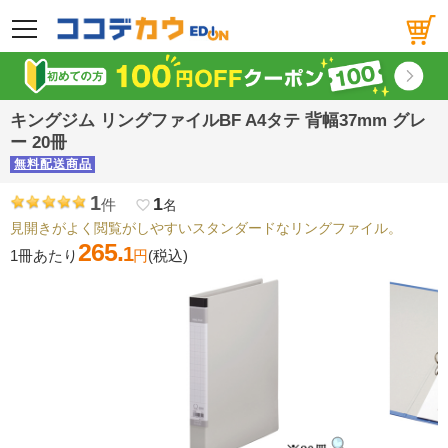
メニュー
キングジム リングファイルBF A4タテ 背幅37mm グレ
ー 20冊
無料配送商品
1
1
件
favorite_border
名
見開きがよく閲覧がしやすいスタンダードなリングファイル。
265.
1
1冊あたり
円
(税込)