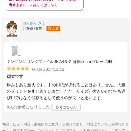
出来ます♪
→ 詳しくはこちら
おんさん (51)
北海道 (女性)
購入者
キングジム リングファイルBF A4タテ 背幅37mm グレー 20冊
2014/12/12
投稿日
頑丈です
厚みもあり頑丈です。中の用紙が折れることはありません。大量
のプリントをまとめています。ただ、サイズが大きいので持ち運
び用ではなく保存用として使うのが良いと思います。
0人
の参考になりました
参考になった
商品レビュー内容は主観的なご意見・ご感想であり、内容については保障できま
せん。投稿内容は一つの参考としてご活用頂き、ご自身で確認の上、ご購入下さ