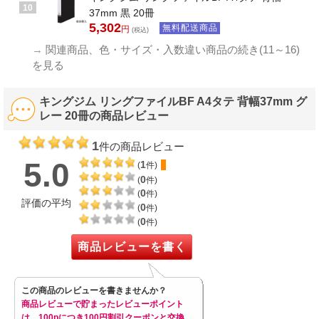
10
37mm 黒 20冊
5,302
無料配送商品
円
(税込)
→
関連商品、色・サイズ・入数違い商品の続き(11～16)
を見る
キングジム リングファイルBF A4タテ 背幅37mm グ
レー 20冊の商品レビュー
1
件の商品レビュー
5.0
1
(
件)
0
(
件)
0
(
件)
評価の平均
0
(
件)
0
(
件)
商品レビューを書く
この商品のレビューを書きませんか？
商品レビューで貯まったレビューポイント
は、100pにつき100円割引クーポンと交換