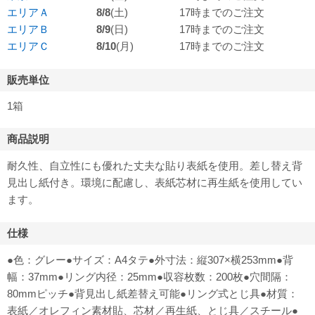
エリアＡ
8/8
(土)
17時までのご注文
エリアＢ
8/9
(日)
17時までのご注文
エリアＣ
8/10
(月)
17時までのご注文
販売単位
1箱
商品説明
耐久性、自立性にも優れた丈夫な貼り表紙を使用。差し替え背
見出し紙付き。環境に配慮し、表紙芯材に再生紙を使用してい
ます。
仕様
●色：グレー●サイズ：A4タテ●外寸法：縦307×横253mm●背
幅：37mm●リング内径：25mm●収容枚数：200枚●穴間隔：
80mmピッチ●背見出し紙差替え可能●リング式とじ具●材質：
表紙／オレフィン素材貼、芯材／再生紙、とじ具／スチール●