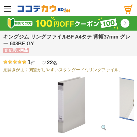
メニュー
キングジム リングファイルBF A4タテ 背幅37mm グレ
ー 603BF-GY
合せ買い商品
1
22
件
favorite_border
名
見開きがよく閲覧がしやすいスタンダードなリングファイル。