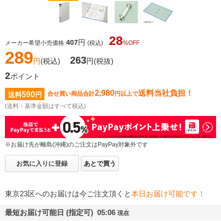
28
円
407
メーカー希望小売価格
(税込)
%OFF
289
263
円
(税込)
円
(税抜)
2
ポイント
2,980
送料当社負担！
590
合せ買い商品合計
円以上で
送料
円
(送料・基準金額はすべて税込)
※お届け先が離島(沖縄)のご注文はPayPay対象外です
お気に入りに登録
あとで買う
東京23区へのお届けは今ご注文頂くと
本日お届け可能です！
最短お届け可能日 (指定可) 05:06
現在