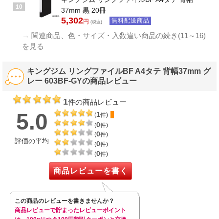
10
37mm 黒 20冊
5,302
無料配送商品
円
(税込)
→
関連商品、色・サイズ・入数違い商品の続き(11～16)
を見る
キングジム リングファイルBF A4タテ 背幅37mm グ
レー 603BF-GYの商品レビュー
1
件の商品レビュー
5.0
1
(
件)
0
(
件)
0
(
件)
評価の平均
0
(
件)
0
(
件)
商品レビューを書く
この商品のレビューを書きませんか？
商品レビューで貯まったレビューポイント