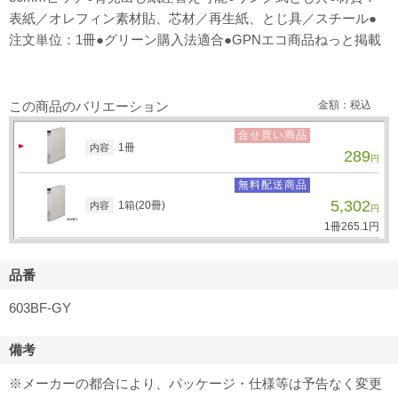
表紙／オレフィン素材貼、芯材／再生紙、とじ具／スチール●
注文単位：1冊●グリーン購入法適合●GPNエコ商品ねっと掲載
この商品のバリエーション
金額：税込
合せ買い商品
1冊
内容
289
円
無料配送商品
5,302
1箱(20冊)
内容
円
1冊
265.
1
円
品番
603BF-GY
備考
※メーカーの都合により、パッケージ・仕様等は予告なく変更