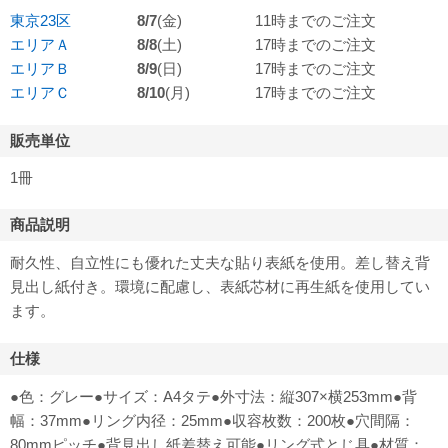
東京23区
8/7
(金)
11時までのご注文
エリアＡ
8/8
(土)
17時までのご注文
エリアＢ
8/9
(日)
17時までのご注文
エリアＣ
8/10
(月)
17時までのご注文
販売単位
1冊
商品説明
耐久性、自立性にも優れた丈夫な貼り表紙を使用。差し替え背
見出し紙付き。環境に配慮し、表紙芯材に再生紙を使用してい
ます。
仕様
●色：グレー●サイズ：A4タテ●外寸法：縦307×横253mm●背
幅：37mm●リング内径：25mm●収容枚数：200枚●穴間隔：
80mmピッチ●背見出し紙差替え可能●リング式とじ具●材質：