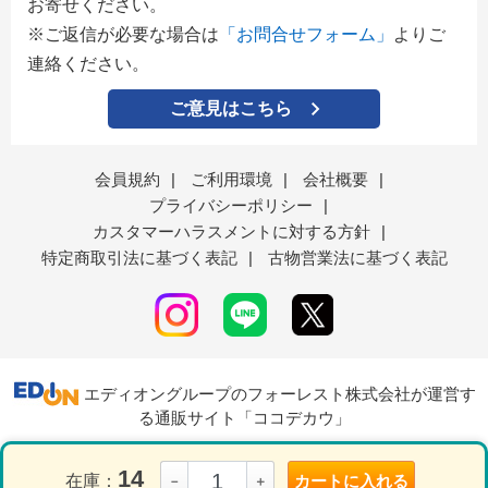
お寄せください。
※ご返信が必要な場合は
「お問合せフォーム」
よりご
連絡ください。
ご意見はこちら
会員規約
|
ご利用環境
|
会社概要
|
プライバシーポリシー
|
カスタマーハラスメントに対する方針
|
特定商取引法に基づく表記
|
古物営業法に基づく表記
エディオングループのフォーレスト株式会社が運営す
る通販サイト「ココデカウ」
14
在庫：
カートに入れる
－
＋
表示モード
ＰＣ
スマートフォン