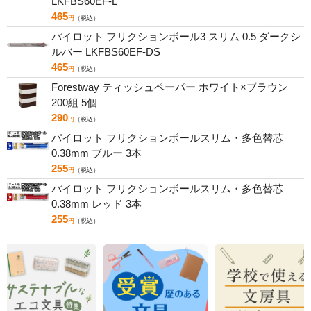
LKFBS60EF-L
465
円
（税込）
パイロット フリクションボール3 スリム 0.5 ダークシ
ルバー LKFBS60EF-DS
465
円
（税込）
Forestway ティッシュペーパー ホワイト×ブラウン
200組 5個
290
円
（税込）
パイロット フリクションボールスリム・多色替芯
0.38mm ブルー 3本
255
円
（税込）
パイロット フリクションボールスリム・多色替芯
0.38mm レッド 3本
255
円
（税込）