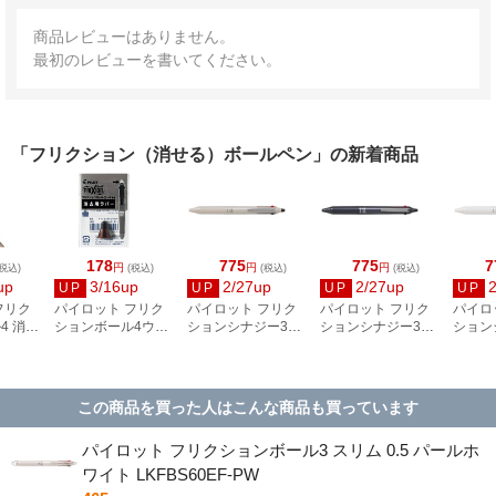
商品レビューはありません。
最初のレビューを書いてください。
「フリクション（消せる）ボールペン」の新着商品
178
775
775
7
円
円
円
税込)
(税込)
(税込)
(税込)
up
3/16up
2/27up
2/27up
UP
UP
UP
UP
フリク
パイロット フリク
パイロット フリク
パイロット フリク
パイロ
4 消去
ションボール4ウッ
ションシナジー3
ションシナジー3
ション
 シャン
ド 消去用ラバー ブ
0.4mm ベージュ
0.4mm ネイビー
0.4m
ド
ラウン LFBFRU23-
LTFS3-14-BE
LTFS3-14-NV
ト LTF
BN
この商品を買った人はこんな商品も買っています
パイロット フリクションボール3 スリム 0.5 パールホ
ワイト LKFBS60EF-PW