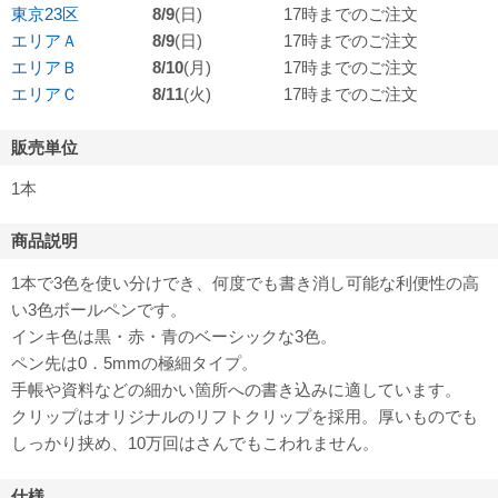
東京23区
8/9
(日)
17時までのご注文
エリアＡ
8/9
(日)
17時までのご注文
エリアＢ
8/10
(月)
17時までのご注文
エリアＣ
8/11
(火)
17時までのご注文
販売単位
1本
商品説明
1本で3色を使い分けでき、何度でも書き消し可能な利便性の高
い3色ボールペンです。
インキ色は黒・赤・青のベーシックな3色。
ペン先は0．5mmの極細タイプ。
手帳や資料などの細かい箇所への書き込みに適しています。
クリップはオリジナルのリフトクリップを採用。厚いものでも
しっかり挟め、10万回はさんでもこわれません。
仕様