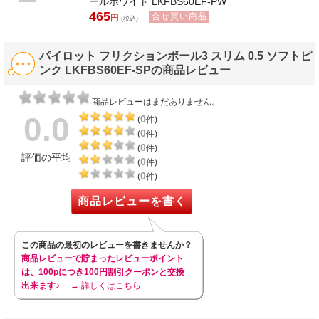
ールホワイト LKFBS60EF-PW
465
合せ買い商品
円
(税込)
パイロット フリクションボール3 スリム 0.5 ソフトピ
ンク LKFBS60EF-SPの商品レビュー
商品レビューはまだありません。
0.0
0
(
件)
0
(
件)
0
(
件)
評価の平均
0
(
件)
0
(
件)
商品レビューを書く
この商品の最初のレビューを書きませんか？
商品レビューで貯まったレビューポイント
は、100pにつき100円割引クーポンと交換
出来ます♪
→ 詳しくはこちら