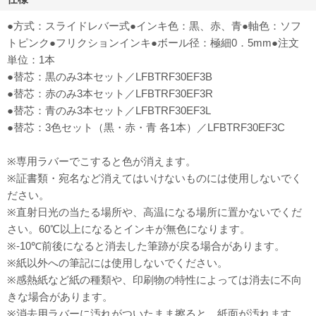
●方式：スライドレバー式●インキ色：黒、赤、青●軸色：ソフ
トピンク●フリクションインキ●ボール径：極細0．5mm●注文
単位：1本
●替芯：黒のみ3本セット／LFBTRF30EF3B
●替芯：赤のみ3本セット／LFBTRF30EF3R
●替芯：青のみ3本セット／LFBTRF30EF3L
●替芯：3色セット（黒・赤・青 各1本）／LFBTRF30EF3C
※専用ラバーでこすると色が消えます。
※証書類・宛名など消えてはいけないものには使用しないでく
ださい。
※直射日光の当たる場所や、高温になる場所に置かないでくだ
さい。60℃以上になるとインキが無色になります。
※-10℃前後になると消去した筆跡が戻る場合があります。
※紙以外への筆記には使用しないでください。
※感熱紙など紙の種類や、印刷物の特性によっては消去に不向
きな場合があります。
※消去用ラバーに汚れがついたまま擦ると、紙面が汚れます。