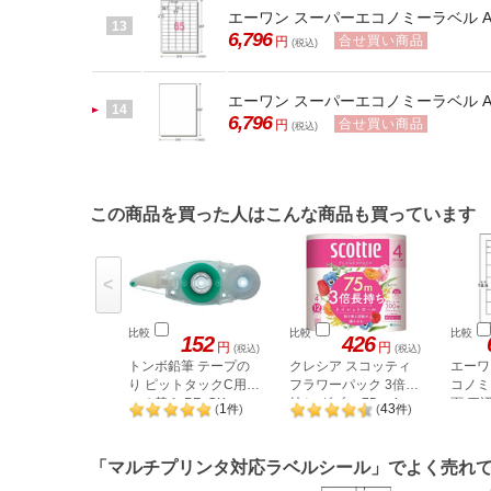
エーワン スーパーエコノミーラベル A4
13
6,796
合せ買い商品
円
(税込)
エーワン スーパーエコノミーラベル A4
14
6,796
合せ買い商品
円
(税込)
この商品を買った人はこんな商品も買っています
<
比較
比較
比較
152
426
円
円
(税込)
(税込)
トンボ鉛筆 テープの
クレシア スコッティ
エーワ
り ピットタックC用
フラワーパック 3倍長
コノミー
つめ替え PR-CK
持ち ダブル 75m 4ロ
面 四辺
1
43
(
件
)
(
件
)
ール
「マルチプリンタ対応ラベルシール」でよく売れ