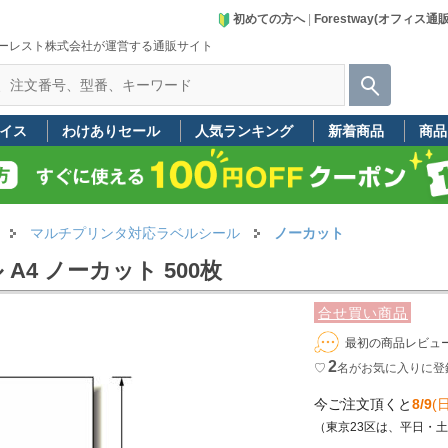
初めての方へ
|
Forestway(オフィス通
ーレスト株式会社が運営する通販サイト
イス
わけありセール
人気ランキング
新着商品
商品
マルチプリンタ対応ラベルシール
ノーカット
4 ノーカット 500枚
合せ買い商品
最初の商品レビュ
2
♡
名
がお気に入りに登
今ご注文頂くと
8/9
(日
（東京23区は、平日・