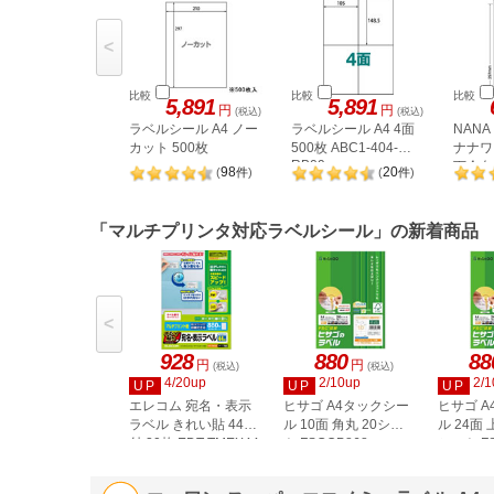
<
比較
比較
比較
5,891
5,891
円
円
(税込)
(税込)
ラベルシール A4 ノー
ラベルシール A4 4面
NAN
カット 500枚
500枚 ABC1-404-
ナナワー
RB09
下余白 
98
20
(
件
)
(
件
)
LDW1
「マルチプリンタ対応ラベルシール」の新着商品
<
928
880
88
円
円
(税込)
(税込)
4/20up
2/10up
2/1
UP
UP
UP
エレコム 宛名・表示
ヒサゴ A4タックシー
ヒサゴ 
ラベル きれい貼 44面
ル 10面 角丸 20シー
ル 24面 
付 20枚 EDT-TMEX44
ト FSCOP868
シート FS