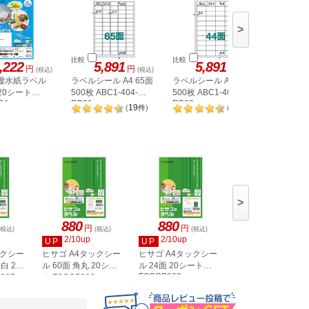
>
比較
比較
比較
,222
5,891
5,891
5,
円
円
円
(税込)
(税込)
(税込)
 撥水紙ラベル
ラベルシール A4 65面
ラベルシール A4 44面
ラベルシー
 20シート
500枚 ABC1-404-
500枚 ABC1-404-
500枚 AB
34
RB21
RB20
RB08
19
20
(
件
)
(
件
)
>
880
880
880
円
円
円
(税込)
(税込)
(税込)
(税込)
2/10up
2/10up
2/10up
UP
UP
UP
ックシー
ヒサゴ A4タックシー
ヒサゴ A4タックシー
ヒサゴ A4タックシ
白 20
ル 60面 角丸 20シー
ル 24面 20シート
ル 36面 角丸 20シ
FSCOP863
907
ト FSCOP902
ト FSCOP871