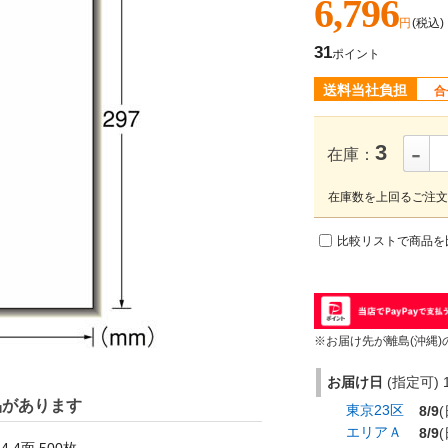
6,796
円
(税込)
31
ポイント
送料当社負担
合
-
3
在庫：
在庫数を上回るご注文
比較リストで商品を
※お届け先が離島(沖縄)
お届け日
(指定可) 1
品があります
東京23区
8/9
(
エリアＡ
8/9
(