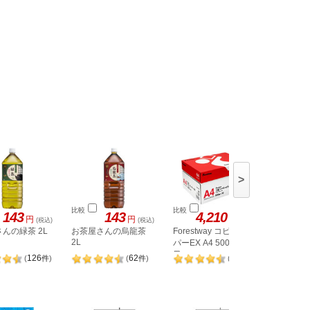
>
比較
比較
比較
143
143
4,210
円
円
円
(税込)
(税込)
(税込)
んの緑茶 2L
お茶屋さんの烏龍茶
Forestway コピーペー
味の素 ほ
2L
40g
パーEX A4 500枚×10
冊
126
62
814
(
件
)
(
件
)
(
件
)