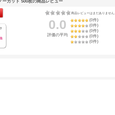
ノーカット 500枚の商品レビュー
商品レビューはまだありません
0.0
(
0
件)
(
0
件)
？
(
0
件)
評価の平均
(
0
件)
出
(
0
件)