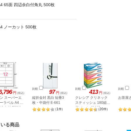
 65面 四辺余白付角丸 500枚
 ノーカット 500枚
比較
比較
比較
6,796
97
413
円
円
円
(税込)
(税込)
(税込)
ン スーパーエ
縦折金封 黒白 短冊3
クレシア クリネック
お茶屋さ
ラベル A4 12
枚・中袋付 E-661
スティッシュ 180組 5
余白付 500枚
個パック 40442
1
20
(
件
)
(
件
)
ている商品