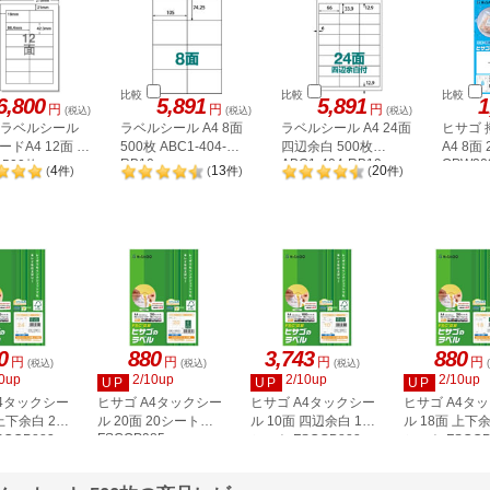
比較
比較
比較
6,800
5,891
5,891
1
円
円
円
(税込)
(税込)
(税込)
A ラベルシール
ラベルシール A4 8面
ラベルシール A4 24面
ヒサゴ
ドA4 12面 上
500枚 ABC1-404-
四辺余白 500枚
A4 8面
RB10
ABC1-404-RB19
OPW30
500枚
4
13
20
(
件
)
(
件
)
(
件
)
2P
0
880
3,743
880
円
円
円
円
(税込)
(税込)
(税込)
0up
2/10up
2/10up
2/10up
UP
UP
UP
A4タックシー
ヒサゴ A4タックシー
ヒサゴ A4タックシー
ヒサゴ A4タ
上下余白 20
ル 20面 20シート
ル 10面 四辺余白 100
ル 18面 上下余
FSCOP985
COP883
シート FSCGB888
シート FSCOP