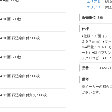
4面 500枚
エリアＢ
8/10
エリアＣ
8/11
1箱
販売単位
10面 500枚
仕様
●仕様：１面（ノー
10面 四辺余白付 500枚
２９７ｍｍ）●マッ
ｍ●坪量：１４０ｇ
ート）●対応プリ
12面 500枚
ノクロコピー●Ｇ
品番
L1AM50
12面 四辺余白付 500枚
備考
※メーカーの都合
ございます。
 12面 四辺余白付角丸 500枚