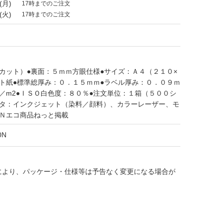
(月)
17時までのご注文
(火)
17時までのご注文
カット）●裏面：５ｍｍ方眼仕様●サイズ：Ａ４（２１０×
ト紙●標準総厚み：０．１５ｍｍ●ラベル厚み：０．０９ｍ
／m2●ＩＳＯ白色度：８０％●注文単位：１箱（５００シ
ンタ：インクジェット（染料／顔料）、カラーレーザー、モ
ＰＮエコ商品ねっと掲載
0N
により、パッケージ・仕様等は予告なく変更になる場合が