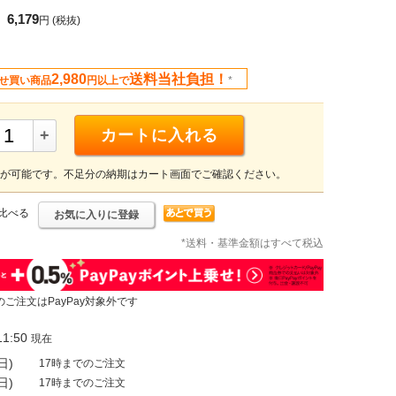
6,179
円
(税抜)
2,980
送料当社負担！
せ買い商品
円以上で
*
+
カートに入れる
が可能です。不足分の納期はカート画面でご確認ください。
比べる
お気に入りに登録
*送料・基準金額はすべて税込
のご注文はPayPay対象外です
1:50
現在
日)
17時までのご注文
日)
17時までのご注文