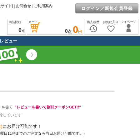
販サイト)
|
お問合せ
|
ご利用案内
ログイン／新規会員登録
カート
マイページ
商品比較
購入履歴
お気に入り
0
history
favorite_border
0
0
点
点
円
レビュー
ーを書く
”レビューを書いて割引クーポンGET!!”
録しています
)
にお届け可能です！
土曜日11時までのご注文なら当日お届け可能です。）