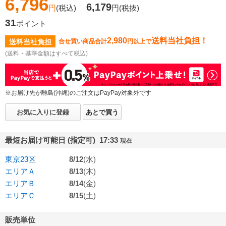
6,796
6,179
円
(税込)
円
(税抜)
31
ポイント
2,980
送料当社負担！
送料当社負担
合せ買い商品合計
円以上で
(送料・基準金額はすべて税込)
※お届け先が離島(沖縄)のご注文はPayPay対象外です
お気に入りに登録
あとで買う
最短お届け可能日 (指定可) 17:33
現在
東京23区
8/12
(水)
エリアＡ
8/13
(木)
エリアＢ
8/14
(金)
エリアＣ
8/15
(土)
販売単位