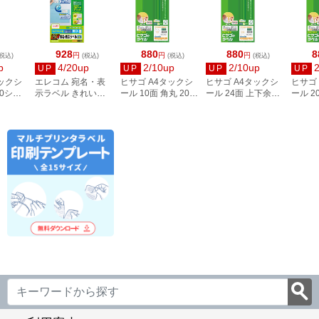
928
880
880
8
円
円
円
税込)
(税込)
(税込)
(税込)
p
4/20up
2/10up
2/10up
UP
UP
UP
UP
タックシ
エレコム 宛名・表
ヒサゴ A4タックシ
ヒサゴ A4タックシ
ヒサゴ
00シー
示ラベル きれい貼
ール 10面 角丸 20シ
ール 24面 上下余白
ール 2
3
44面付 20枚 EDT-
ート FSCOP868
20シート
FSCOP
TMEX44
FSCOP883