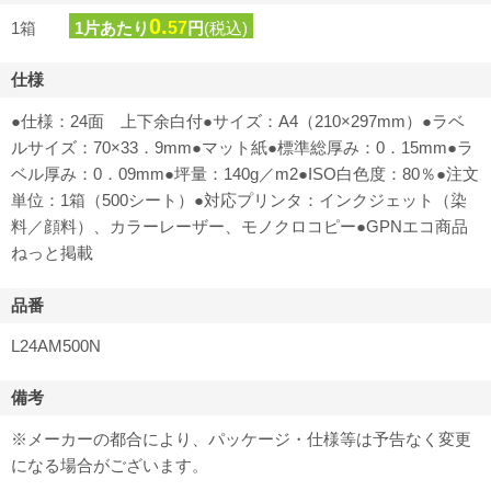
0.
1箱
1片あたり
57
円
(税込)
仕様
●仕様：24面 上下余白付●サイズ：A4（210×297mm）●ラベ
ルサイズ：70×33．9mm●マット紙●標準総厚み：0．15mm●ラ
ベル厚み：0．09mm●坪量：140g／m2●ISO白色度：80％●注文
単位：1箱（500シート）●対応プリンタ：インクジェット（染
料／顔料）、カラーレーザー、モノクロコピー●GPNエコ商品
ねっと掲載
品番
L24AM500N
備考
※メーカーの都合により、パッケージ・仕様等は予告なく変更
になる場合がございます。