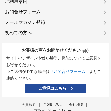
keyboard_arrow_right
ご利用案内
keyboard_arrow_right
お問合せフォーム
keyboard_arrow_right
メールマガジン登録
keyboard_arrow_right
初めての方へ
お客様の声をお聞かせください
サイトのデザインや使い勝手、機能についてご意見を
お寄せください。
※ご返信が必要な場合は
「お問合せフォーム」
よりご
連絡ください。
ご意見はこちら
会員規約
|
ご利用環境
|
会社概要
|
プライバシーポリシー
|