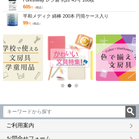
605
円
（税込）
平和メディク 綿棒 200本 円筒ケース入り
99
円
（税込）
keyboard_arrow_right
ご利用案内
お問合せフォーム