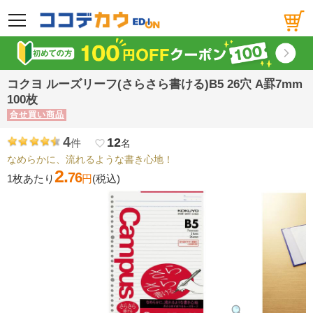
メニュー
コクヨ ルーズリーフ(さらさら書ける)B5 26穴 A罫7mm
100枚
合せ買い商品
4
12
件
favorite_border
名
なめらかに、流れるような書き心地！
2.
76
1枚あたり
円
(税込)