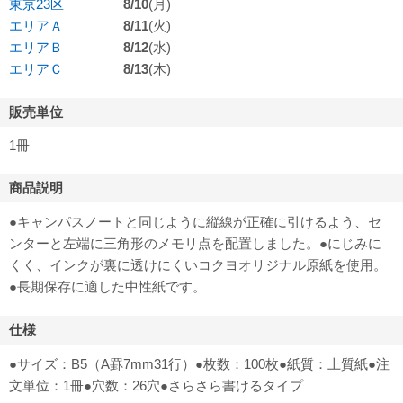
東京23区
8/10
(月)
エリアＡ
8/11
(火)
エリアＢ
8/12
(水)
エリアＣ
8/13
(木)
販売単位
1冊
商品説明
●キャンパスノートと同じように縦線が正確に引けるよう、セ
ンターと左端に三角形のメモリ点を配置しました。●にじみに
くく、インクが裏に透けにくいコクヨオリジナル原紙を使用。
●長期保存に適した中性紙です。
仕様
●サイズ：B5（A罫7mm31行）●枚数：100枚●紙質：上質紙●注
文単位：1冊●穴数：26穴●さらさら書けるタイプ