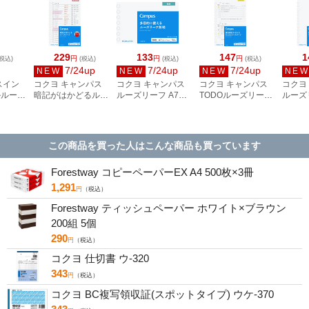
229
133
147
1
円
円
円
税込)
(税込)
(税込)
(税込)
7/24up
7/24up
7/24up
NEW
NEW
NEW
NE
スイン
コクヨ キャンパス
コクヨ キャンパス
コクヨ キャンパス
コクヨ
ルルーズ
暗記がはかどるルー
ルーズリーフ A7サ
TODOルーズリーフ
ルーズ
罫 20穴
ズリーフ A6サイズ
イズ 7穴 無地 50枚
A6サイズ 14穴 50枚
イズ 1
01-A
14穴 30枚 赤シート
ノ-897W
ノ-M881
ノ-88
付き ノ-M883-RS
この商品を買った人はこんな商品も買っています
Forestway コピーペーパーEX A4 500枚×3冊
1,291
円
（税込）
Forestway ティッシュペーパー ホワイト×ブラウン
200組 5個
290
円
（税込）
コクヨ 仕切書 ウ-320
343
円
（税込）
コクヨ BC複写領収証(スポットタイプ) ウケ-370