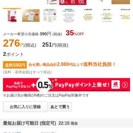
35
円
390
メーカー希望小売価格
(税抜)
%OFF
276
251
円
(税込)
円
(税抜)
2
ポイント
2,980
送料当社負担！
590
合せ買い商品合計
円以上で
送料
円
(送料・基準金額はすべて税込)
※お届け先が離島(沖縄)のご注文はPayPay対象外です
お気に入りに登録
あとで買う
最短お届け可能日 (指定可) 22:15
現在