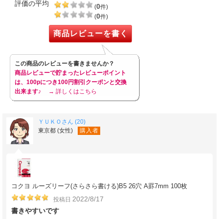
評価の平均
0
(
件)
0
(
件)
商品レビューを書く
この商品のレビューを書きませんか？
商品レビューで貯まったレビューポイント
は、100pにつき100円割引クーポンと交換
出来ます♪
→ 詳しくはこちら
ＹＵＫＯさん (20)
東京都 (女性)
購入者
コクヨ ルーズリーフ(さらさら書ける)B5 26穴 A罫7mm 100枚
2022/8/17
投稿日
書きやすいです