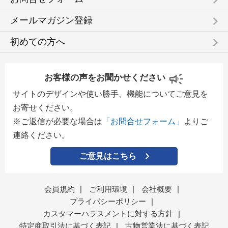
keyboard_arrow_right
keyboard_arrow_right
メールマガジン登録
keyboard_arrow_right
初めての方へ
お客様の声をお聞かせください
サイトのデザインや使い勝手、機能についてご意見を
お寄せください。
※ご返信が必要な場合は
「お問合せフォーム」
よりご
連絡ください。
ご意見はこちら
会員規約
|
ご利用環境
|
会社概要
|
プライバシーポリシー
|
カスタマーハラスメントに対する方針
|
特定商取引法に基づく表記
|
古物営業法に基づく表記