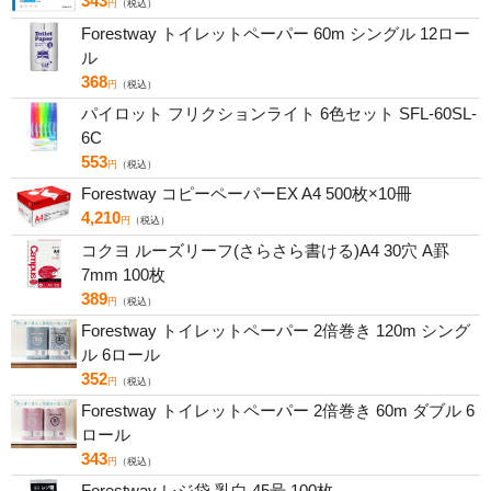
343
円
（税込）
Forestway トイレットペーパー 60m シングル 12ロー
ル
368
円
（税込）
パイロット フリクションライト 6色セット SFL-60SL-
6C
553
円
（税込）
Forestway コピーペーパーEX A4 500枚×10冊
4,210
円
（税込）
コクヨ ルーズリーフ(さらさら書ける)A4 30穴 A罫
7mm 100枚
389
円
（税込）
Forestway トイレットペーパー 2倍巻き 120m シング
ル 6ロール
352
円
（税込）
Forestway トイレットペーパー 2倍巻き 60m ダブル 6
ロール
343
円
（税込）
Forestway レジ袋 乳白 45号 100枚