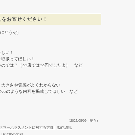
見をお寄せください！
にどうぞ）
しい！
取扱ってほしい！
では？（○○店では○○円でしたよ） など
大きさや質感がよくわからない
○○のような内容を掲載してほしい など
（2026/08/09 現在）
タマーハラスメントに対する方針
|
動作環境
|
納品書の印刷