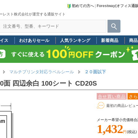
初めての方へ
|
Forestway(オフィス通
ーレスト株式会社が運営する通販サイト
イス
わけありセール
人気ランキング
新着商品
商品
マルチプリンタ対応ラベルシール
２０面以下
面 四辺余白 100シート CD20S
合せ買い商品
さら
最初の商品レビュ
メーカー希望小売価格合
1,432
円
(税込)