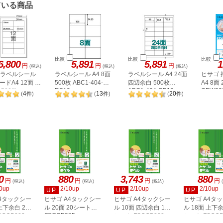
ている商品
比較
比較
比較
6,800
5,891
5,891
1
円
円
円
(税込)
(税込)
(税込)
A ラベルシール
ラベルシール A4 8面
ラベルシール A4 24面
ヒサゴ
ドA4 12面 上
500枚 ABC1-404-
四辺余白 500枚
A4 8面
RB10
ABC1-404-RB19
OPW30
500枚
4
13
20
(
件
)
(
件
)
(
件
)
2P
0
880
3,743
880
円
円
円
円
(税込)
(税込)
(税込)
0up
2/10up
2/10up
2/10up
UP
UP
UP
A4タックシー
ヒサゴ A4タックシー
ヒサゴ A4タックシー
ヒサゴ A4タ
上下余白 20
ル 20面 20シート
ル 10面 四辺余白 100
ル 18面 上下余
FSCOP985
COP883
シート FSCGB888
シート FSCOP