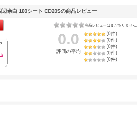
四辺余白 100シート CD20Sの商品レビュー
商品レビューはまだありません
0.0
(
0
件)
(
0
件)
？
(
0
件)
評価の平均
(
0
件)
出
(
0
件)