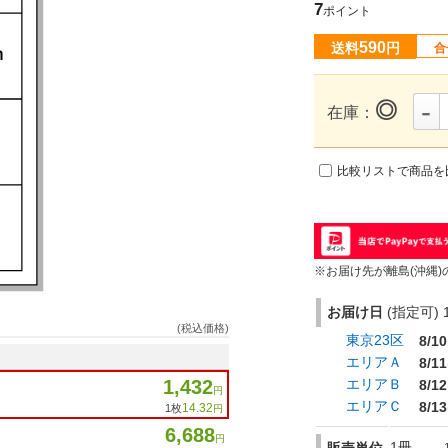
7
ポイント
590
送料
円
合
-
◎
在庫：
比較リストで商品を
※お届け先が離島(沖縄)
お届け日
(指定可) 1
(税込価格)
東京23区
8/10
エリアＡ
8/11
1,432
エリアＢ
8/12
円
エリアＣ
8/13
14.32
1枚
円
6,688
円
1冊