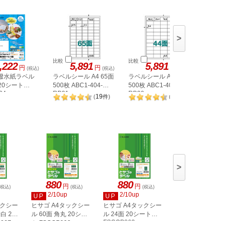
>
比較
比較
比較
,222
5,891
5,891
1,
円
円
円
(税込)
(税込)
(税込)
 撥水紙ラベル
ラベルシール A4 65面
ラベルシール A4 44面
ラベルシー
 20シート
500枚 ABC1-404-
500枚 ABC1-404-
カット 1
34
RB21
RB20
19
20
(
件
)
(
件
)
>
880
880
880
円
円
円
(税込)
(税込)
(税込)
(税込)
2/10up
2/10up
2/10up
UP
UP
UP
ックシー
ヒサゴ A4タックシー
ヒサゴ A4タックシー
ヒサゴ A4タックシ
白 20
ル 60面 角丸 20シー
ル 24面 20シート
ル 36面 角丸 20シ
FSCOP863
907
ト FSCOP902
ト FSCOP871