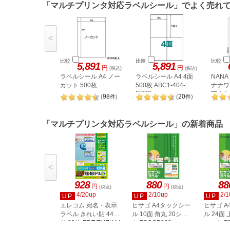
「マルチプリンタ対応ラベルシール」でよく売れ
<
比較
比較
比較
5,891
5,891
円
円
(税込)
(税込)
ラベルシール A4 ノー
ラベルシール A4 4面
NAN
カット 500枚
500枚 ABC1-404-
ナナワー
RB09
下余白 
98
20
(
件
)
(
件
)
LDW1
「マルチプリンタ対応ラベルシール」の新着商品
<
928
880
88
円
円
(税込)
(税込)
4/20up
2/10up
2/1
UP
UP
UP
エレコム 宛名・表示
ヒサゴ A4タックシー
ヒサゴ 
ラベル きれい貼 44面
ル 10面 角丸 20シー
ル 24面 
付 20枚 EDT-TMEX44
ト FSCOP868
シート FS