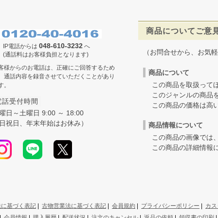
商品についてご意
048-610-3232
IP電話からは
へ
（お問合せから、お気軽
(通話料はお客様負担となります)
客様からのお電話は、正確にご回答するため
商品について
、通話内容を録音させていただくことがあり
この商品を取扱ってほ
す。
このジャンルの商品を
電話受付時間
この商品の価格は高いの
曜日～土曜日 9:00 ～ 18:00
日祝日、年末年始はお休み）
商品情報について
この商品の画像では、
この商品の詳細情報に
法に基づく表記
|
古物営業法に基づく表記
|
会員規約
|
プライバシーポリシー
|
カス
|
会員情報
|
購入履歴
|
配送状況
|
注文のキャンセル
|
返品の依頼
|
領収書の印刷