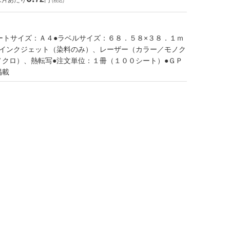
1片あたり
円
(税込)
ートサイズ：Ａ４●ラベルサイズ：６８．５８×３８．１ｍ
：インクジェット（染料のみ）、レーザー（カラー／モノク
ノクロ）、熱転写●注文単位：１冊（１００シート）●ＧＰ
掲載