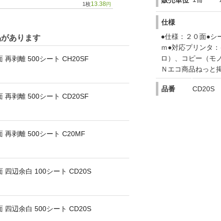
販売単位
13.38
1枚
円
仕様
●仕様：２０面●シ
品があります
ｍ●対応プリンタ
ロ）、コピー（モ
 再剥離 500シート CH20SF
Ｎエコ商品ねっと
品番
CD20S
 再剥離 500シート CD20SF
 再剥離 500シート C20MF
 四辺余白 100シート CD20S
 四辺余白 500シート CD20S