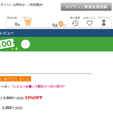
販サイト)
|
お問合せ
|
ご利用案内
ログイン／新規会員登録
カート
マイページ
商品比較
購入履歴
お気に入り
0
history
favorite_border
0
0
点
点
円
レビュー
に値下げしました
ーを書く
”レビューを書いて割引クーポンGET!!”
%OFF
53
2,800
計
円
(税抜)
1,302
円
(税抜)