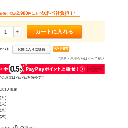
2,980
送料当社負担！
せ買い商品
円以上で
*
+
カートに入れる
比べる
お気に入りに登録
*送料・基準金額はすべて税込
のご注文はPayPay対象外です
9:13
現在
(月)
(火)
(水)
(木)
0.
72