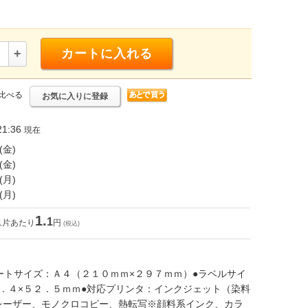
+
カートに入れる
比べる
お気に入りに登録
1:36
現在
(金)
(金)
(月)
(月)
1.
1
1片あたり
円
(税込)
ートサイズ：Ａ４（２１０ｍｍ×２９７ｍｍ）●ラベルサイ
．４×５２．５ｍｍ●対応プリンタ：インクジェット（染料
レーザー、モノクロコピー、熱転写※顔料系インク、カラ