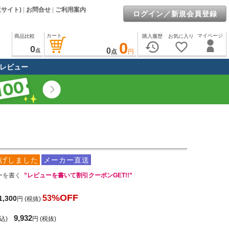
販サイト)
|
お問合せ
|
ご利用案内
ログイン／新規会員登録
カート
マイページ
商品比較
購入履歴
お気に入り
0
history
favorite_border
0
0
点
点
円
レビュー
げしました
メーカー直送
ーを書く
”レビューを書いて割引クーポンGET!!”
%OFF
53
1,300
円
(税抜)
9,932
込)
円
(税抜)