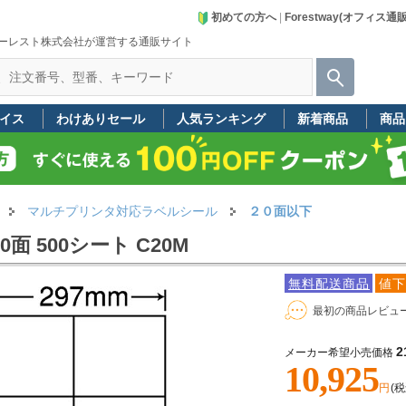
初めての方へ
|
Forestway(オフィス通
ーレスト株式会社が運営する通販サイト
イス
わけありセール
人気ランキング
新着商品
商品
マルチプリンタ対応ラベルシール
２０面以下
面 500シート C20M
無料配送商品
値下
最初の商品レビュ
2
メーカー希望小売価格
10,925
円
(税