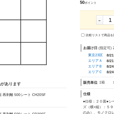
50
ポイント
-
比較リストで商品を
お届け日
(指定可) 2
東京23区
8/21
エリアＡ
8/21
エリアＢ
8/24
エリアＣ
8/24
1箱
販売単位
品があります
仕様
 再剥離 500シート CH20SF
●仕様：２０面●シ
ズ（横×縦）：５９
のみ）、モノクロ