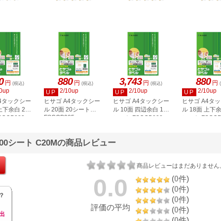
2P
0
880
3,743
880
円
円
円
円
(税込)
(税込)
(税込)
0up
2/10up
2/10up
2/10up
UP
UP
UP
A4タックシー
ヒサゴ A4タックシー
ヒサゴ A4タックシー
ヒサゴ A4タ
上下余白 20
ル 20面 20シート
ル 10面 四辺余白 100
ル 18面 上下余
FSCOP985
COP883
シート FSCGB888
シート FSCOP
500シート C20Mの商品レビュー
商品レビューはまだありません
0.0
(
0
件)
(
0
件)
？
(
0
件)
評価の平均
(
0
件)
出
(
0
件)