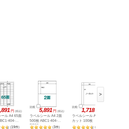
>
比較
比較
比較
,891
5,891
1,718
1,
円
円
円
(税込)
(税込)
(税込)
ール A4 65面
ラベルシール A4 2面
ラベルシール A4 ノー
ヒサゴ 
BC1-404-
500枚 ABC1-404-
カット 100枚
A4 8面 
RB08
OPW303
19
3
98
(
件
)
(
件
)
(
件
)