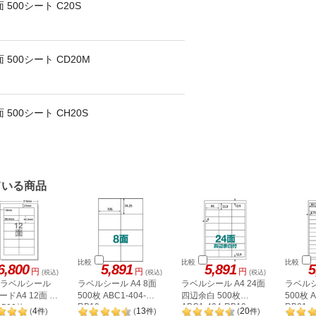
 500シート C20S
 500シート CD20M
500シート CH20S
ている商品
比較
比較
比較
6,800
5,891
5,891
5
円
円
円
(税込)
(税込)
(税込)
A ラベルシール
ラベルシール A4 8面
ラベルシール A4 24面
ラベルシ
ドA4 12面 上
500枚 ABC1-404-
四辺余白 500枚
500枚 A
RB10
ABC1-404-RB19
RB21
500枚
4
13
20
(
件
)
(
件
)
(
件
)