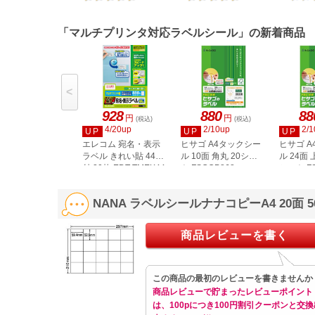
LDW1
「マルチプリンタ対応ラベルシール」の新着商品
<
928
880
88
円
円
(税込)
(税込)
4/20up
2/10up
2/1
UP
UP
UP
エレコム 宛名・表示
ヒサゴ A4タックシー
ヒサゴ 
ラベル きれい貼 44面
ル 10面 角丸 20シー
ル 24面 
付 20枚 EDT-TMEX44
ト FSCOP868
シート FS
NANA ラベルシールナナコピーA4 20面 
商品レビューを書く
この商品の最初のレビューを書きませんか
商品レビューで貯まったレビューポイント
は、100pにつき100円割引クーポンと交換