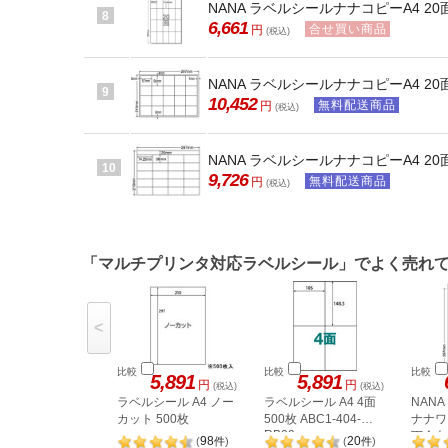
NANA ラベルシールナナコピーA4 20面
8
6,661
合せ買い商品
円
(税込)
NANA ラベルシールナナコピーA4 20面
9
10,452
無料配送商品
円
(税込)
NANA ラベルシールナナコピーA4 20面 
10
9,726
無料配送商品
円
(税込)
「マルチプリンタ対応ラベルシール」でよく売れ
<
比較
比較
比較
5,891
5,891
円
円
(税込)
(税込)
ラベルシール A4 ノー
ラベルシール A4 4面
NAN
カット 500枚
500枚 ABC1-404-
ナナワー
RB09
下余白 
98
20
(
件
)
(
件
)