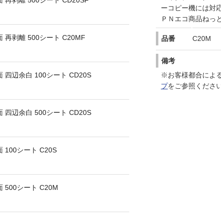
 再剥離 500シート CD20SF
ーコピー機には対応
ＰＮエコ商品ねっ
 再剥離 500シート C20MF
品番
C20M
備考
※お客様都合によ
 四辺余白 100シート CD20S
プ
をご参照くださ
 四辺余白 500シート CD20S
 100シート C20S
 500シート C20M