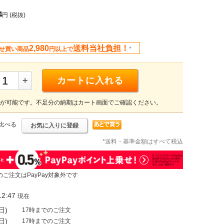
4
円
(税抜)
2,980
送料当社負担！
せ買い商品
円以上で
*
+
カートに入れる
が可能です。不足分の納期はカート画面でご確認ください。
比べる
お気に入りに登録
*送料・基準金額はすべて税込
のご注文はPayPay対象外です
2:47
現在
日)
17時までのご注文
日)
17時までのご注文