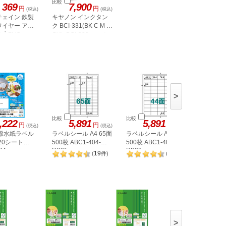
比較
369
7,900
円
円
(税込)
(税込)
チェイン 鉄製
キヤノン インクタン
ワイヤー アル
ク BCI-331(BK C M Y
赤PVCコー
GY)+BCI-330マルチ
3
パック
5mm
>
比較
比較
比較
,222
5,891
5,891
5,
円
円
円
(税込)
(税込)
(税込)
 撥水紙ラベル
ラベルシール A4 65面
ラベルシール A4 44面
ラベルシー
 20シート
500枚 ABC1-404-
500枚 ABC1-404-
500枚 AB
34
RB21
RB20
RB08
19
20
(
件
)
(
件
)
>