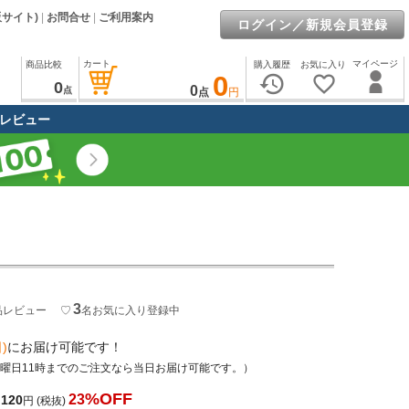
販サイト)
|
お問合せ
|
ご利用案内
ログイン／新規会員登録
カート
マイページ
商品比較
購入履歴
お気に入り
0
history
favorite_border
0
0
点
点
円
レビュー
3
品レビュー
♡
名
お気に入り登録中
)
にお届け可能です！
土曜日11時までのご注文なら当日お届け可能です。）
%OFF
23
,120
円
(税抜)