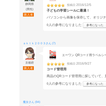
静岡県
2016/12/5
投稿日
(男性)
子どもの学習シールに最適！
購入者
パソコンから画像を保存して、オリジ
0人
の参考になりました
参考になった
ａｋｔｋ２００３さん (7)
エーワン QRコード用ラベルシール A
京都府
2016/9/27
投稿日
購入者
コード管理用
商品のQRコード管理用に探していて、
0人
の参考になりました
参考になった
魔女さん (94)