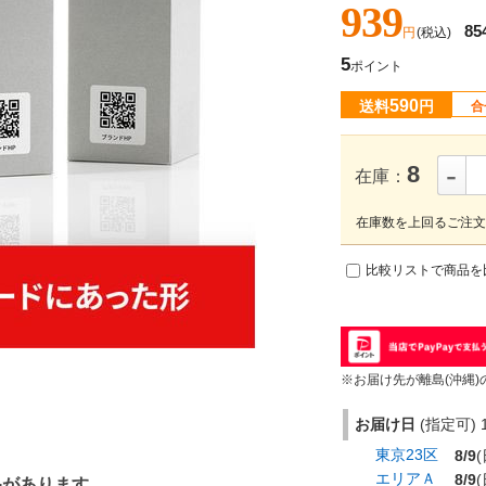
939
85
円
(税込)
5
ポイント
590
送料
円
合
-
8
在庫：
在庫数を上回るご注文
比較リストで商品を
※お届け先が離島(沖縄)
お届け日
(指定可) 1
東京23区
8/9
(
エリアＡ
8/9
(
品があります