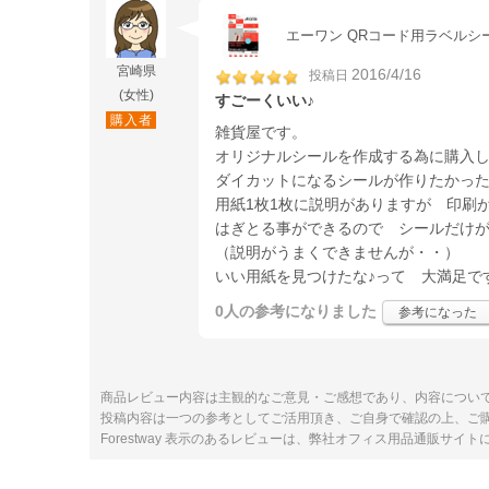
エーワン QRコード用ラベルシール A
宮崎県
2016/4/16
投稿日
(女性)
すごーくいい♪
購入者
雑貨屋です。
オリジナルシールを作成する為に購入
ダイカットになるシールが作りたかっ
用紙1枚1枚に説明がありますが 印刷
はぎとる事ができるので シールだけ
（説明がうまくできませんが・・）
いい用紙を見つけたな♪って 大満足です＼
0人
の参考になりました
参考になった
商品レビュー内容は主観的なご意見・ご感想であり、内容につい
投稿内容は一つの参考としてご活用頂き、ご自身で確認の上、ご
Forestway 表示のあるレビューは、弊社オフィス用品通販サイ