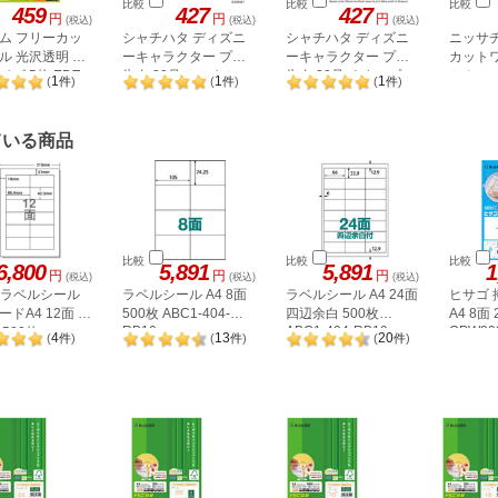
比較
比較
比較
459
427
427
円
円
円
(税込)
(税込)
(税込)
ム フリーカッ
シャチハタ ディズニ
シャチハタ ディズニ
ニッサ
ル 光沢透明 ハ
ーキャラクター プチ
ーキャラクター プチ
カット
ズ 5枚 EDT-
朱肉 20号 ミッキーマ
朱肉 20号 くまのプー
ミカシメ
1
1
1
(
件
)
(
件
)
(
件
)
ウス2
さん2
ティング
4.3×54
ている商品
比較
比較
比較
6,800
5,891
5,891
1
円
円
円
(税込)
(税込)
(税込)
A ラベルシール
ラベルシール A4 8面
ラベルシール A4 24面
ヒサゴ
ドA4 12面 上
500枚 ABC1-404-
四辺余白 500枚
A4 8面
RB10
ABC1-404-RB19
OPW30
500枚
4
13
20
(
件
)
(
件
)
(
件
)
2P