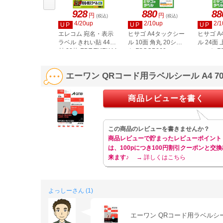
928
880
88
円
円
(税込)
(税込)
4/20up
2/10up
2/1
UP
UP
UP
エレコム 宛名・表示
ヒサゴ A4タックシー
ヒサゴ 
ラベル きれい貼 44面
ル 10面 角丸 20シー
ル 24面 
付 20枚 EDT-TMEX44
ト FSCOP868
シート FS
エーワン QRコード用ラベルシール A4 70
商品レビューを書く
この商品のレビューを書きませんか？
商品レビューで貯まったレビューポイント
は、100pにつき100円割引クーポンと交換
来ます♪
→ 詳しくはこちら
よっしーさん (1)
エーワン QRコード用ラベルシール A