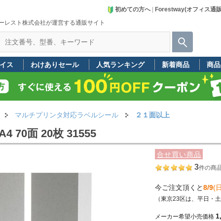
初めての方へ
|
Forestway(オフィス通
ーレスト株式会社が運営する通販サイト
イス
わけありセール
人気ランキング
新着商品
商品
マルチプリンタ対応ラベルシール
２１面以上
0面 20枚 31555
合せ買い商品
3
件の商
今ご注文頂くと
8/9
(日
（東京23区は、平日・
1
メーカー希望小売価格