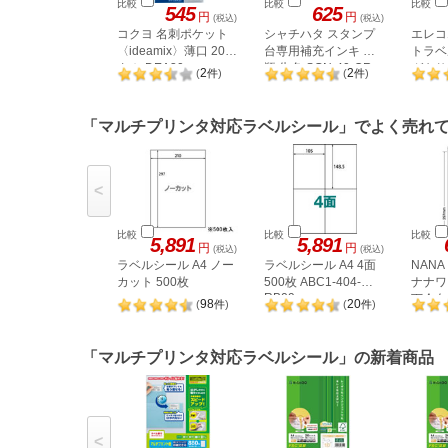
比較
比較
比較
545
625
円
円
(税込)
(税込)
コクヨ 名刺ポケット
シャチハタ スタンプ
エレコ
〈ideamix〉薄口 20片
台専用補充インキ 小
トラベ
タホ-DEA30
瓶 朱色 SGN-40-OR
ガキサイ
2
2
(
件
)
(
件
)
FHFC
「マルチプリンタ対応ラベルシール」でよく売れ
<
比較
比較
比較
5,891
5,891
円
円
(税込)
(税込)
ラベルシール A4 ノー
ラベルシール A4 4面
NAN
カット 500枚
500枚 ABC1-404-
ナナワー
RB09
下余白 
98
20
(
件
)
(
件
)
LDW1
「マルチプリンタ対応ラベルシール」の新着商品
<