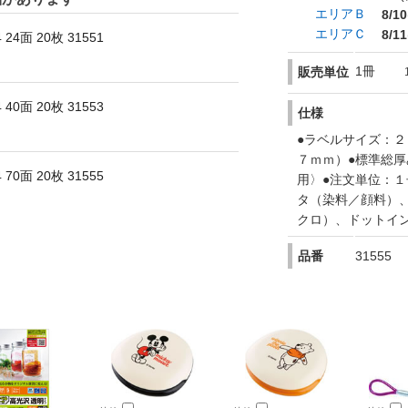
エリアＢ
8/10
エリアＣ
8/11
面 20枚 31551
1冊
販売単位
面 20枚 31553
仕様
●ラベルサイズ：２
７ｍｍ）●標準総厚
面 20枚 31555
用〉●注文単位：
タ（染料／顔料）
クロ）、ドットイ
品番
31555