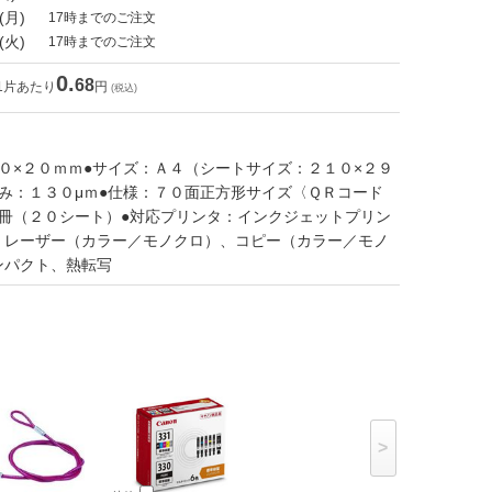
(月)
17時までのご注文
(火)
17時までのご注文
0.
68
1片あたり
円
(税込)
０×２０ｍｍ●サイズ：Ａ４（シートサイズ：２１０×２９
み：１３０μｍ●仕様：７０面正方形サイズ〈ＱＲコード
１冊（２０シート）●対応プリンタ：インクジェットプリン
、レーザー（カラー／モノクロ）、コピー（カラー／モノ
ンパクト、熱転写
>