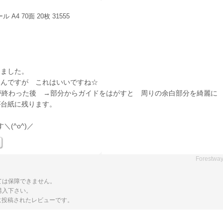
4 70面 20枚 31555
しました。
たんですが これはいいですね☆
が終わった後 →部分からガイドをはがすと 周りの余白部分を綺麗に
が台紙に残ります。
(^o^)／
Forestwa
ては保障できません。
購入下さい。
トに投稿されたレビューです。