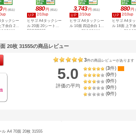
0
880
3,743
880
円
円
円
円
(税込)
(税込)
(税込)
0up
2/10up
2/10up
2/10up
UP
UP
UP
A4タックシー
ヒサゴ A4タックシー
ヒサゴ A4タックシー
ヒサゴ A4タ
上下余白 20
ル 20面 20シート
ル 10面 四辺余白 100
ル 18面 上下余
FSCOP985
COP883
シート FSCGB888
シート FSCOP
面 20枚 31555の商品レビュー
3
件の商品レビューがあります
5.0
(
3
件)
(
0
件)
(
0
件)
評価の平均
(
0
件)
出
(
0
件)
4 70面 20枚 31555