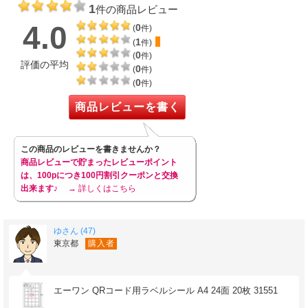
1
件の商品レビュー
4.0
0
(
件)
1
(
件)
0
(
件)
評価の平均
0
(
件)
0
(
件)
商品レビューを書く
この商品のレビューを書きませんか？
商品レビューで貯まったレビューポイント
は、100pにつき100円割引クーポンと交換
出来ます♪
→ 詳しくはこちら
ゆさん (47)
東京都
購入者
エーワン QRコード用ラベルシール A4 24面 20枚 31551