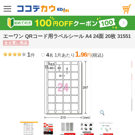
メニュー
エーワン QRコード用ラベルシール A4 24面 20枚 31551
合せ買い商品
1.
1
96
4
件
1片あたり
円
(税込)
favorite_border
名