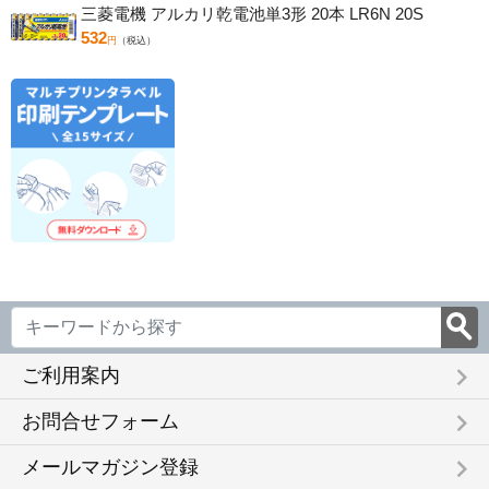
三菱電機 アルカリ乾電池単3形 20本 LR6N 20S
532
円
（税込）
keyboard_arrow_right
ご利用案内
keyboard_arrow_right
お問合せフォーム
keyboard_arrow_right
メールマガジン登録