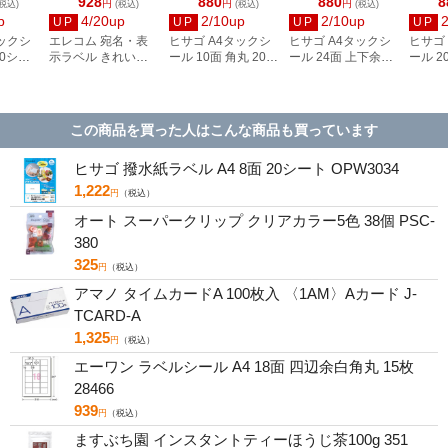
928
880
880
8
円
円
円
税込)
(税込)
(税込)
(税込)
p
4/20up
2/10up
2/10up
UP
UP
UP
UP
タックシ
エレコム 宛名・表
ヒサゴ A4タックシ
ヒサゴ A4タックシ
ヒサゴ
00シー
示ラベル きれい貼
ール 10面 角丸 20シ
ール 24面 上下余白
ール 2
3
44面付 20枚 EDT-
ート FSCOP868
20シート
FSCOP
TMEX44
FSCOP883
この商品を買った人はこんな商品も買っています
ヒサゴ 撥水紙ラベル A4 8面 20シート OPW3034
1,222
円
（税込）
オート スーパークリップ クリアカラー5色 38個 PSC-
380
325
円
（税込）
アマノ タイムカードA 100枚入 〈1AM〉Aカード J-
TCARD-A
1,325
円
（税込）
エーワン ラベルシール A4 18面 四辺余白角丸 15枚
28466
939
円
（税込）
ますぶち園 インスタントティーほうじ茶100g 351