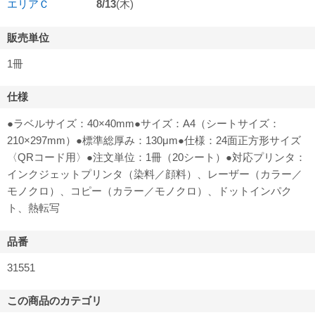
エリアＣ
8/13
(木)
販売単位
1冊
仕様
●ラベルサイズ：40×40mm●サイズ：A4（シートサイズ：
210×297mm）●標準総厚み：130μm●仕様：24面正方形サイズ
〈QRコード用〉●注文単位：1冊（20シート）●対応プリンタ：
インクジェットプリンタ（染料／顔料）、レーザー（カラー／
モノクロ）、コピー（カラー／モノクロ）、ドットインパク
ト、熱転写
品番
31551
この商品のカテゴリ