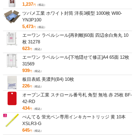
1,237
円
（税込）
ツバメ工業 ホワイト封筒 洋長3横型 1000枚 W80-
YN3P100
5,473
円
（税込）
エーワン ラベルシール[再剥離]60面 四辺余白角丸 10
枚 31278
623
円
（税込）
エーワン ラベルシール[下地隠せて修正]A4 65面 12枚
31569
939
円
（税込）
板目表紙 美濃判(B4) 10枚
226
円
（税込）
オープン工業 スチロール番号札 角型 無地 赤 25枚 BF-
42-RD
434
円
（税込）
ぺんてる 蛍光ペン専用インキカートリッジ 黄 10本
XSLR3-G
645
円
（税込）