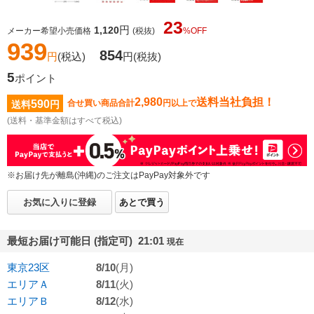
23
円
1,120
メーカー希望小売価格
(税抜)
%OFF
939
854
円
(税込)
円
(税抜)
5
ポイント
2,980
送料当社負担！
590
合せ買い商品合計
円以上で
送料
円
(送料・基準金額はすべて税込)
※お届け先が離島(沖縄)のご注文はPayPay対象外です
お気に入りに登録
あとで買う
最短お届け可能日 (指定可) 21:01
現在
東京23区
8/10
(月)
エリアＡ
8/11
(火)
エリアＢ
8/12
(水)