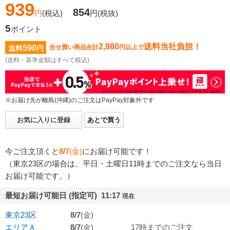
939
854
円
(税込)
円
(税抜)
5
ポイント
2,980
送料当社負担！
590
合せ買い商品合計
円以上で
送料
円
(送料・基準金額はすべて税込)
※お届け先が離島(沖縄)のご注文はPayPay対象外です
お気に入りに登録
あとで買う
今ご注文頂くと
8/7
(金)
にお届け可能です！
（東京23区の場合は、平日・土曜日11時までのご注文なら当日
お届け可能です。）
最短お届け可能日 (指定可) 11:17
現在
東京23区
8/7
(金)
エリアＡ
8/7
(金)
17時までのご注文