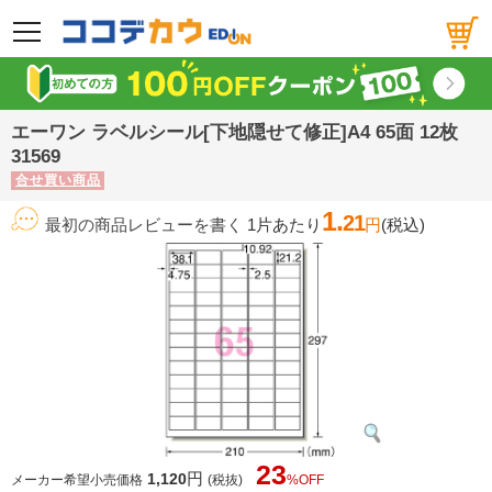
メニュー
エーワン ラベルシール[下地隠せて修正]A4 65面 12枚
31569
合せ買い商品
1.
21
最初の商品レビューを書く
1片あたり
円
(税込)
23
円
1,120
メーカー希望小売価格
(税抜)
%OFF