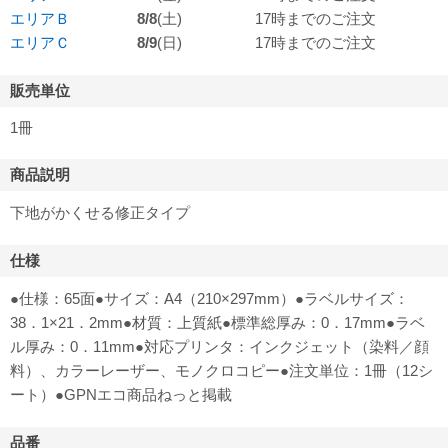
エリアＢ
8/8
(土)
17時までのご注文
エリアＣ
8/9
(日)
17時までのご注文
販売単位
1冊
商品説明
下地がかくせる修正タイプ
仕様
●仕様：65面●サイズ：A4（210×297mm）●ラベルサイズ：
38．1×21．2mm●材質：上質紙●標準総厚み：0．17mm●ラベ
ル厚み：0．11mm●対応プリンタ：インクジェット（染料／顔
料）、カラーレーザー、モノクロコピー●注文単位：1冊（12シ
ート）●GPNエコ商品ねっと掲載
品番