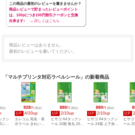
この商品の最初のレビューを書きませんか？
商品レビューで貯まったレビューポイント
は、100pにつき100円割引クーポンと交換
出来ます♪
→ 詳しくはこちら
商品レビューはありません。
最初のレビューを書いてください。
「マルチプリンタ対応ラベルシール」の新着商品
928
880
880
8
円
円
円
税込)
(税込)
(税込)
(税込)
p
4/20up
2/10up
2/10up
UP
UP
UP
UP
タックシ
エレコム 宛名・表
ヒサゴ A4タックシ
ヒサゴ A4タックシ
ヒサゴ
00シー
示ラベル きれい貼
ール 10面 角丸 20シ
ール 24面 上下余白
ール 2
3
44面付 20枚 EDT-
ート FSCOP868
20シート
FSCOP
TMEX44
FSCOP883