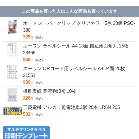
この商品を買った人はこんな商品も買っています
オート スーパークリップ クリアカラー5色 38個 PSC-
380
325
円
（税込）
エーワン ラベルシール A4 18面 四辺余白角丸 15枚
28466
939
円
（税込）
エーワン QRコード用ラベルシール A4 24面 20枚
31551
939
円
（税込）
板目表紙 美濃判(B4) 10枚
226
円
（税込）
三菱電機 アルカリ乾電池単3形 20本 LR6N 20S
532
円
（税込）