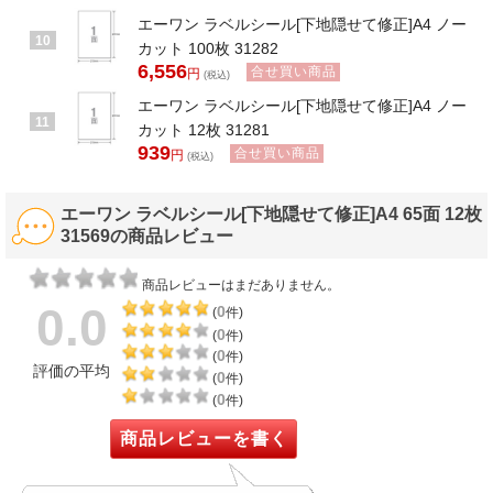
エーワン ラベルシール[下地隠せて修正]A4 ノー
10
カット 100枚 31282
6,556
合せ買い商品
円
(税込)
エーワン ラベルシール[下地隠せて修正]A4 ノー
11
カット 12枚 31281
939
合せ買い商品
円
(税込)
エーワン ラベルシール[下地隠せて修正]A4 65面 12枚
31569の商品レビュー
商品レビューはまだありません。
0.0
0
(
件)
0
(
件)
0
(
件)
評価の平均
0
(
件)
0
(
件)
商品レビューを書く