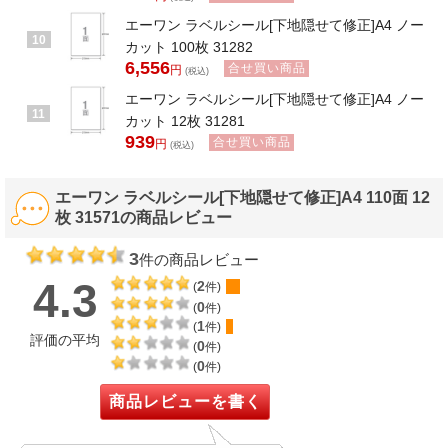
エーワン ラベルシール[下地隠せて修正]A4 ノー
10
カット 100枚 31282
6,556
合せ買い商品
円
(税込)
エーワン ラベルシール[下地隠せて修正]A4 ノー
11
カット 12枚 31281
939
合せ買い商品
円
(税込)
エーワン ラベルシール[下地隠せて修正]A4 110面 12
枚 31571の商品レビュー
3
件の商品レビュー
4.3
2
(
件)
0
(
件)
1
(
件)
評価の平均
0
(
件)
0
(
件)
商品レビューを書く