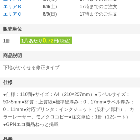
エリアＢ
8/8
(土)
17時までのご注文
エリアＣ
8/9
(日)
17時までのご注文
販売単位
0.
1冊
1片あたり
72
円
(税込)
商品説明
下地がかくせる修正タイプ
仕様
●仕様：110面●サイズ：A4（210×297mm）●ラベルサイズ：
90×5mm●材質：上質紙●標準総厚み：0．17mm●ラベル厚み：
0．11mm●対応プリンタ：インクジェット（染料／顔料）、カ
ラーレーザー、モノクロコピー●注文単位：1冊（12シート）
●GPNエコ商品ねっと掲載
品番