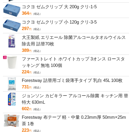
コクヨ ゼムクリップ 大 200g クリ-1-5
364
円
（税込）
コクヨ ゼムクリップ 小 120g クリ-3-5
297
円
（税込）
大王製紙 エリエール 除菌アルコールタオルウイルス
除去用 詰替70枚
389
円
（税込）
ファーストレイト ホワイトカップ 3オンス ロースタ
ッキング 無地 100個
224
円
（税込）
Forestway 詰替用ゴミ袋薄手タイプ 乳白 45L 100枚
731
円
（税込）
ジョンソン カビキラー アルコール除菌 キッチン用 替
特大 630mL
602
円
（税込）
Forestway 布テープ 軽・中量 0.23mm厚 50mm×25m
茶 1巻
223
円
（税込）