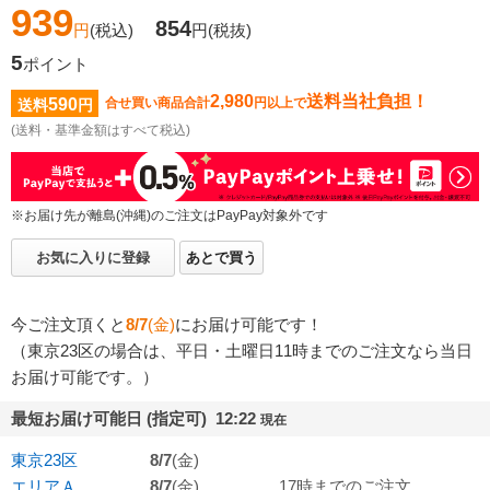
939
854
円
(税込)
円
(税抜)
5
ポイント
2,980
送料当社負担！
590
合せ買い商品合計
円以上で
送料
円
(送料・基準金額はすべて税込)
※お届け先が離島(沖縄)のご注文はPayPay対象外です
お気に入りに登録
あとで買う
今ご注文頂くと
8/7
(金)
にお届け可能です！
（東京23区の場合は、平日・土曜日11時までのご注文なら当日
お届け可能です。）
最短お届け可能日 (指定可) 12:22
現在
東京23区
8/7
(金)
エリアＡ
8/7
(金)
17時までのご注文