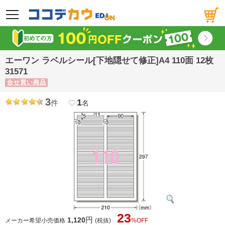
メニュー
エーワン ラベルシール[下地隠せて修正]A4 110面 12枚
31571
合せ買い商品
3
1
件
favorite_border
名
23
円
1,120
メーカー希望小売価格
(税抜)
%OFF