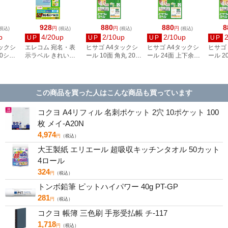
928
880
880
8
円
円
円
税込)
(税込)
(税込)
(税込)
p
4/20up
2/10up
2/10up
UP
UP
UP
UP
タックシ
エレコム 宛名・表
ヒサゴ A4タックシ
ヒサゴ A4タックシ
ヒサゴ
00シー
示ラベル きれい貼
ール 10面 角丸 20シ
ール 24面 上下余白
ール 2
3
44面付 20枚 EDT-
ート FSCOP868
20シート
FSCOP
TMEX44
FSCOP883
この商品を買った人はこんな商品も買っています
コクヨ A4リフィル 名刺ポケット 2穴 10ポケット 100
枚 メイ-A20N
4,974
円
（税込）
大王製紙 エリエール 超吸収キッチンタオル 50カット
4ロール
324
円
（税込）
トンボ鉛筆 ピットハイパワー 40g PT-GP
281
円
（税込）
コクヨ 帳簿 三色刷 手形受払帳 チ-117
1,718
円
（税込）