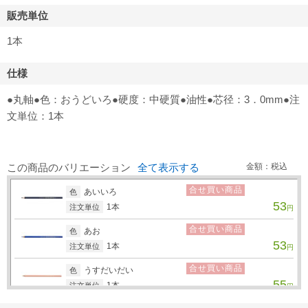
販売単位
1本
仕様
●丸軸●色：おうどいろ●硬度：中硬質●油性●芯径：3．0mm●注
文単位：1本
この商品のバリエーション
全て表示する
金額：税込
合せ買い商品
あいいろ
色
53
1本
注文単位
円
合せ買い商品
あお
色
53
1本
注文単位
円
合せ買い商品
うすだいだい
色
55
1本
注文単位
円
合せ買い商品