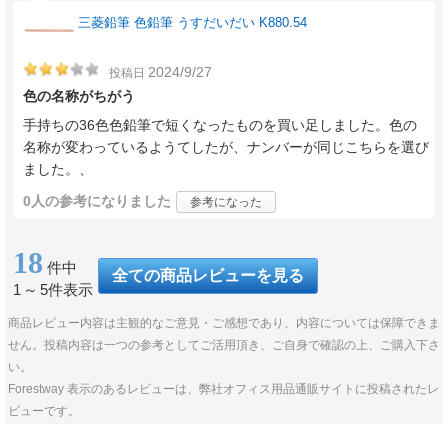
三菱鉛筆 色鉛筆 うすだいだい K880.54
2024/9/27
投稿日
色の名称がちがう
手持ちの36色色鉛筆で短くなったものを買い足しました。色の
名称が変わっているようてしたが、ナンバーが同じこちらを選び
ました。、
0人
の参考になりました
参考になった
18
件中
全ての商品レビューを見る
1
～
5件表示
商品レビュー内容は主観的なご意見・ご感想であり、内容については保障できま
せん。投稿内容は一つの参考としてご活用頂き、ご自身で確認の上、ご購入下さ
い。
Forestway 表示のあるレビューは、弊社オフィス用品通販サイトに投稿されたレ
ビューです。