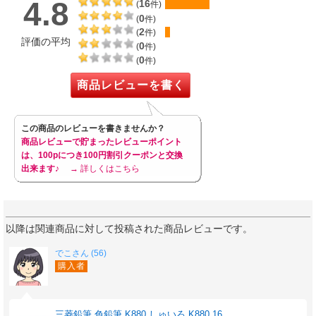
4.8
16
(
件)
合せ買い商品
ふかみどり
色
0
(
件)
59
1本
注文単位
円
2
(
件)
評価の平均
0
合せ買い商品
(
件)
べにいろ
色
0
53
(
件)
1本
注文単位
円
商品レビューを書く
合せ買い商品
みずいろ
色
59
1本
注文単位
円
合せ買い商品
みどり
この商品のレビューを書きませんか？
色
55
商品レビューで貯まったレビューポイント
1本
注文単位
円
は、100pにつき100円割引クーポンと交換
合せ買い商品
むらさき
出来ます♪
→ 詳しくはこちら
色
55
1本
注文単位
円
合せ買い商品
ももいろ
色
53
1本
注文単位
円
以降は関連商品に対して投稿された商品レビューです。
合せ買い商品
やまぶき
色
でこさん (56)
59
1本
注文単位
購入者
円
合せ買い商品
エメラルド
色
60
1本
注文単位
円
三菱鉛筆 色鉛筆 K880 しゅいろ K880.16