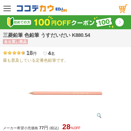
メニュー
三菱鉛筆 色鉛筆 うすだいだい K880.54
合せ買い商品
18
4
件
favorite_border
名
最も普及している定番色鉛筆です。
28
円
77
メーカー希望小売価格
(税込)
%OFF