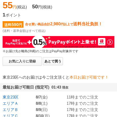
55
50
円
(税込)
円
(税抜)
1
ポイント
2,980
送料当社負担！
590
合せ買い商品合計
円以上で
送料
円
(送料・基準金額はすべて税込)
※お届け先が離島(沖縄)のご注文はPayPay対象外です
お気に入りに登録
あとで買う
東京23区へのお届けは今ご注文頂くと
本日お届け可能です！
最短お届け可能日 (指定可) 01:43
現在
東京23区
8/7
(金)
11時までのご注文
エリアＡ
8/8
(土)
17時までのご注文
エリアＢ
8/9
(日)
17時までのご注文
エリアＣ
8/10
(月)
17時までのご注文