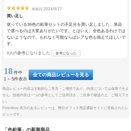
2024/9/27
投稿日
買い足し
使っている36色の鉛筆セットの不足分を買い足しました。単品
で選べるのは大変ありがたいです。とはいえ、全色あるわけでは
ないようなので、もれなく可能ならばレアな色も揃えてほしいで
す。
0人
の参考になりました
参考になった
18
件中
全ての商品レビューを見る
1
～
5件表示
商品レビュー内容は主観的なご意見・ご感想であり、内容については保障できま
せん。投稿内容は一つの参考としてご活用頂き、ご自身で確認の上、ご購入下さ
い。
Forestway 表示のあるレビューは、弊社オフィス用品通販サイトに投稿されたレ
ビューです。
「色鉛筆」の新着商品