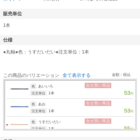
販売単位
1本
仕様
●丸軸●色：うすだいだい●注文単位：1本
この商品のバリエーション
全て表示する
金額：税込
合せ買い商品
あいいろ
色
53
1本
注文単位
円
合せ買い商品
あお
色
53
1本
注文単位
円
合せ買い商品
うすだいだい
色
55
1本
注文単位
円
合せ買い商品
うすむらさき
色