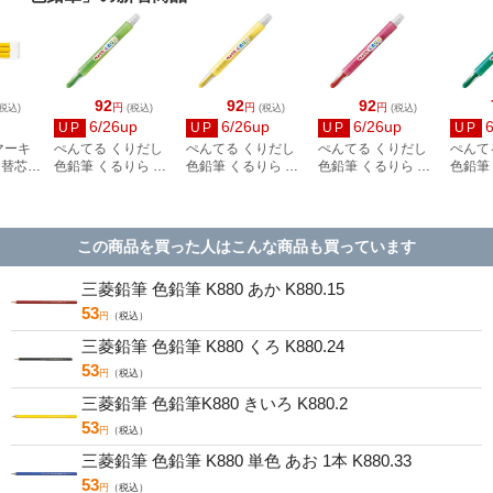
92
92
92
円
円
円
税込)
(税込)
(税込)
(税込)
6/26up
6/26up
6/26up
UP
UP
UP
UP
マーキ
ぺんてる くりだし
ぺんてる くりだし
ぺんてる くりだし
ぺんて
ー替芯
色鉛筆 くるりら 単
色鉛筆 くるりら 単
色鉛筆 くるりら 単
色鉛筆
-
色 きみどり GTW2-
色 きいろ GTW2-
色 あか GTW2-T11
色 みど
T17
T12
T21
この商品を買った人はこんな商品も買っています
三菱鉛筆 色鉛筆 K880 あか K880.15
53
円
（税込）
三菱鉛筆 色鉛筆 K880 くろ K880.24
53
円
（税込）
三菱鉛筆 色鉛筆K880 きいろ K880.2
53
円
（税込）
三菱鉛筆 色鉛筆 K880 単色 あお 1本 K880.33
53
円
（税込）