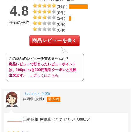
合せ買い商品
ふかみどり
色
4.8
16
(
件)
59
1本
注文単位
円
0
(
件)
2
合せ買い商品
(
件)
べにいろ
色
評価の平均
0
53
(
件)
1本
注文単位
円
0
(
件)
合せ買い商品
みずいろ
色
商品レビューを書く
59
1本
注文単位
円
合せ買い商品
みどり
色
55
この商品のレビューを書きませんか？
1本
注文単位
円
商品レビューで貯まったレビューポイント
合せ買い商品
むらさき
色
は、100pにつき100円割引クーポンと交換
55
出来ます♪
→ 詳しくはこちら
1本
注文単位
円
合せ買い商品
ももいろ
色
53
1本
注文単位
円
リカコさん (405)
静岡県 (女性)
購入者
合せ買い商品
やまぶき
色
59
1本
注文単位
円
合せ買い商品
三菱鉛筆 色鉛筆 うすだいだい K880.54
エメラルド
色
60
1本
注文単位
円