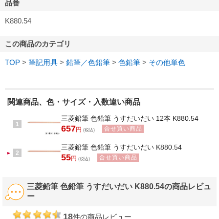
品番
55
1本
注文単位
円
K880.54
合せ買い商品
おうどいろ
色
53
1本
注文単位
円
この商品のカテゴリ
合せ買い商品
きいろ
色
TOP
>
筆記用具
>
鉛筆／色鉛筆
>
色鉛筆
>
その他単色
53
1本
注文単位
円
合せ買い商品
きみどり
色
53
1本
注文単位
円
関連商品、色・サイズ・入数違い商品
合せ買い商品
しゅいろ
色
三菱鉛筆 色鉛筆 うすだいだい 12本 K880.54
59
1本
注文単位
円
1
657
合せ買い商品
円
(税込)
合せ買い商品
しろ
色
三菱鉛筆 色鉛筆 うすだいだい K880.54
58
1本
注文単位
円
2
55
合せ買い商品
円
(税込)
合せ買い商品
ちゃいろ
色
55
1本
注文単位
円
三菱鉛筆 色鉛筆 うすだいだい K880.54の商品レビュ
合せ買い商品
ねずみいろ
色
ー
55
1本
注文単位
円
18
件の商品レビュー