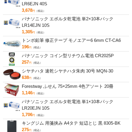
LR6EJN 40S
3,678
円
（税込）
パナソニック エボルタ乾電池 単2×10本パック
LR14EJN 10S
1,305
円
（税込）
トンボ鉛筆 修正テープ モノエアー6 6mm CT-CA6
196
円
（税込）
パナソニック コイン型リチウム電池 CR2025P
257
円
（税込）
シヤチハタ 速乾シヤチハタ朱肉 30号 MQN-30
638
円
（税込）
Forestway ふせん 75×25mm 4色アソート 20冊
1,146
円
（税込）
パナソニック エボルタ乾電池 単1×10本パック
LR20EJN 10S
1,706
円
（税込）
キングジム 用箋挟み A4タテ 短辺とじ 黒 8305-BK
275
円
（税込）