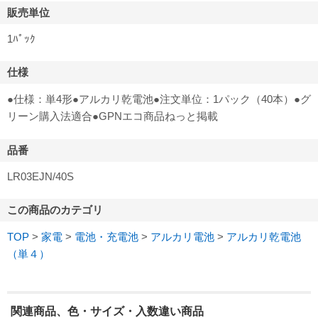
販売単位
1ﾊﾟｯｸ
仕様
●仕様：単4形●アルカリ乾電池●注文単位：1パック（40本）●グ
リーン購入法適合●GPNエコ商品ねっと掲載
品番
LR03EJN/40S
この商品のカテゴリ
TOP
>
家電
>
電池・充電池
>
アルカリ電池
>
アルカリ乾電池
（単４）
関連商品、色・サイズ・入数違い商品