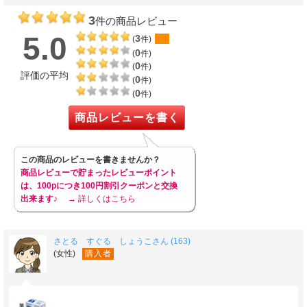
3
件の商品レビュー
5.0
3
(
件)
0
(
件)
0
(
件)
評価の平均
0
(
件)
0
(
件)
商品レビューを書く
この商品のレビューを書きませんか？
商品レビューで貯まったレビューポイント
は、100pにつき100円割引クーポンと交換
出来ます♪
→ 詳しくはこちら
さとる すぐる しょうこさん (163)
(女性)
購入者