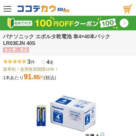
メニュー
パナソニック エボルタ乾電池 単4×40本パック
LR03EJN 40S
合せ買い商品
3
4
件
favorite_border
名
業界初！使用推奨期限10年！
91.
95
1本あたり
円
(税込)