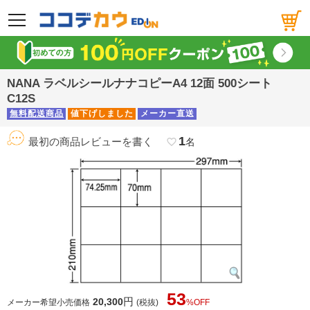
メニュー
NANA ラベルシールナナコピーA4 12面 500シート
C12S
無料配送商品
値下げしました
メーカー直送
1
最初の商品レビューを書く
favorite_border
名
53
円
20,300
メーカー希望小売価格
(税抜)
%OFF