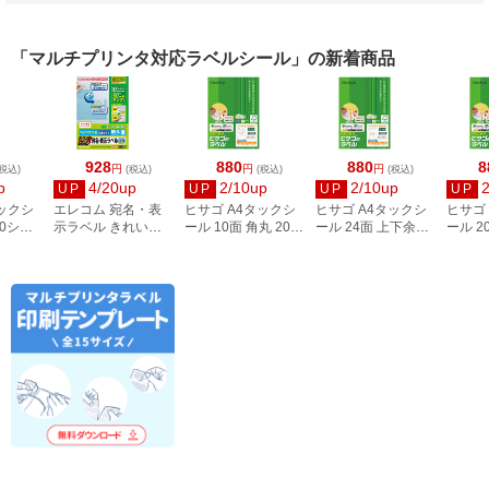
「マルチプリンタ対応ラベルシール」の新着商品
928
880
880
8
円
円
円
税込)
(税込)
(税込)
(税込)
p
4/20up
2/10up
2/10up
UP
UP
UP
UP
タックシ
エレコム 宛名・表
ヒサゴ A4タックシ
ヒサゴ A4タックシ
ヒサゴ
00シー
示ラベル きれい貼
ール 10面 角丸 20シ
ール 24面 上下余白
ール 2
3
44面付 20枚 EDT-
ート FSCOP868
20シート
FSCOP
TMEX44
FSCOP883