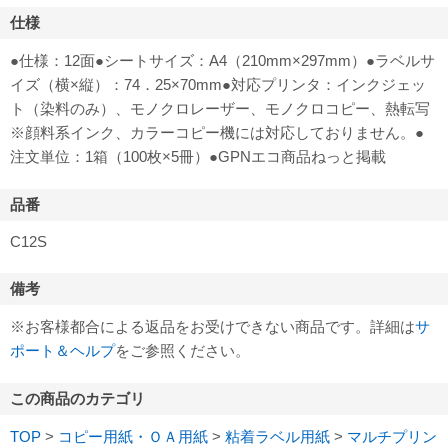
仕様
●仕様：12面●シートサイズ：A4（210mm×297mm）●ラベルサ
イズ（横×縦）：74．25×70mm●対応プリンタ：インクジェッ
ト（染料のみ）、モノクロレーザー、モノクロコピー、熱転写
※顔料系インク、カラーコピー機には対応しておりません。●
注文単位：1箱（100枚×5冊）●GPNエコ商品ねっと掲載
品番
C12S
備考
※お客様都合による返品をお受けできない商品です。詳細は
サ
ポート＆ヘルプ
をご参照ください。
この商品のカテゴリ
TOP
>
コピー用紙・ＯＡ用紙
>
粘着ラベル用紙
>
マルチプリン