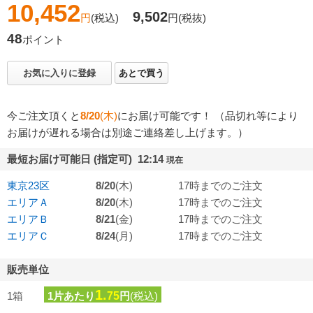
10,452
9,502
円
(税込)
円
(税抜)
48
ポイント
お気に入りに登録
あとで買う
今ご注文頂くと
8/20
(木)
にお届け可能です！ （品切れ等により
お届けが遅れる場合は別途ご連絡差し上げます。）
最短お届け可能日 (指定可) 12:14
現在
東京23区
8/20
(木)
17時までのご注文
エリアＡ
8/20
(木)
17時までのご注文
エリアＢ
8/21
(金)
17時までのご注文
エリアＣ
8/24
(月)
17時までのご注文
販売単位
1.
1箱
1片あたり
75
円
(税込)