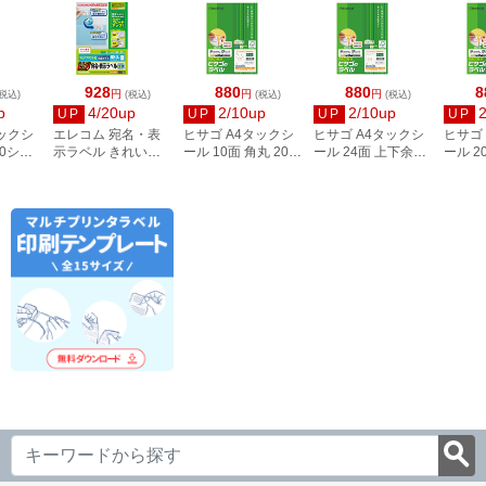
928
880
880
8
円
円
円
税込)
(税込)
(税込)
(税込)
p
4/20up
2/10up
2/10up
UP
UP
UP
UP
タックシ
エレコム 宛名・表
ヒサゴ A4タックシ
ヒサゴ A4タックシ
ヒサゴ
00シー
示ラベル きれい貼
ール 10面 角丸 20シ
ール 24面 上下余白
ール 2
3
44面付 20枚 EDT-
ート FSCOP868
20シート
FSCOP
TMEX44
FSCOP883