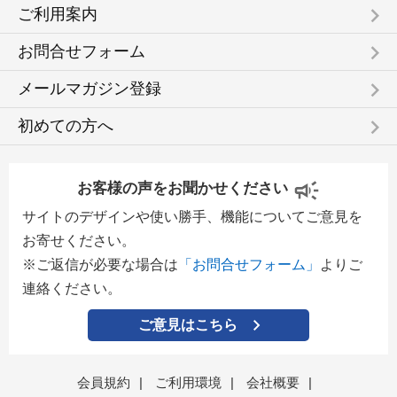
keyboard_arrow_right
ご利用案内
keyboard_arrow_right
お問合せフォーム
keyboard_arrow_right
メールマガジン登録
keyboard_arrow_right
初めての方へ
お客様の声をお聞かせください
サイトのデザインや使い勝手、機能についてご意見を
お寄せください。
※ご返信が必要な場合は
「お問合せフォーム」
よりご
連絡ください。
ご意見はこちら
会員規約
|
ご利用環境
|
会社概要
|