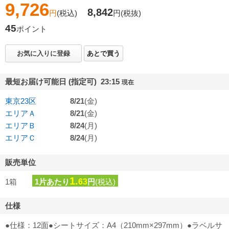
9,726
8,842
円
(税込)
円
(税抜)
45
ポイント
お気に入りに登録
あとで買う
最短お届け可能日 (指定可) 23:15
現在
東京23区
8/21
(金)
エリアＡ
8/21
(金)
エリアＢ
8/24
(月)
エリアＣ
8/24
(月)
販売単位
1.
1箱
1片あたり
63
円
(税込)
仕様
●仕様：12面●シートサイズ：A4（210mm×297mm）●ラベルサ