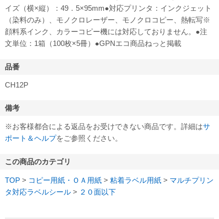
イズ（横×縦）：49．5×95mm●対応プリンタ：インクジェット
（染料のみ）、モノクロレーザー、モノクロコピー、熱転写※
顔料系インク、カラーコピー機には対応しておりません。●注
文単位：1箱（100枚×5冊）●GPNエコ商品ねっと掲載
品番
CH12P
備考
※お客様都合による返品をお受けできない商品です。詳細は
サ
ポート＆ヘルプ
をご参照ください。
この商品のカテゴリ
TOP
>
コピー用紙・ＯＡ用紙
>
粘着ラベル用紙
>
マルチプリン
タ対応ラベルシール
>
２０面以下