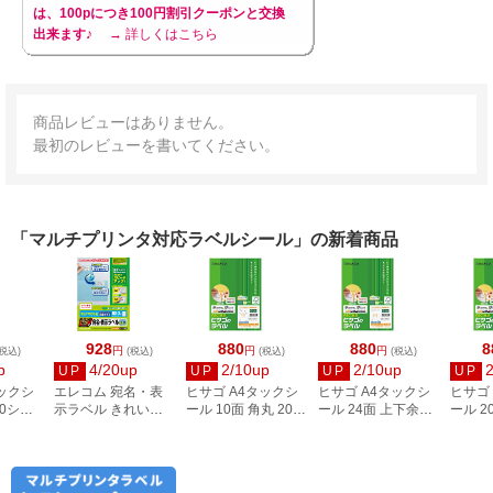
は、100pにつき100円割引クーポンと交換
出来ます♪
→ 詳しくはこちら
商品レビューはありません。
最初のレビューを書いてください。
「マルチプリンタ対応ラベルシール」の新着商品
928
880
880
8
円
円
円
税込)
(税込)
(税込)
(税込)
p
4/20up
2/10up
2/10up
UP
UP
UP
UP
タックシ
エレコム 宛名・表
ヒサゴ A4タックシ
ヒサゴ A4タックシ
ヒサゴ
00シー
示ラベル きれい貼
ール 10面 角丸 20シ
ール 24面 上下余白
ール 2
3
44面付 20枚 EDT-
ート FSCOP868
20シート
FSCOP
TMEX44
FSCOP883