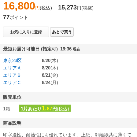
16,800
15,273
円
(税込)
円
(税抜)
77
ポイント
お気に入りに登録
あとで買う
最短お届け可能日 (指定可) 19:36
現在
東京23区
8/20
(木)
エリアＡ
8/20
(木)
エリアＢ
8/21
(金)
エリアＣ
8/24
(月)
販売単位
1.
1箱
1片あたり
87
円
(税込)
商品説明
印字適性、耐熱性にも優れています。上紙、剥離紙共に薄くて