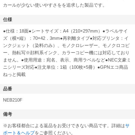
カールが少ない使いやすさをを追求した製品です。
仕様
●仕様：18面●シートサイズ：A4（210×297mm）●ラベルサイ
ズ（横×縦）：70×42．3mm●再剥離タイプ●対応プリンタ：イ
ンクジェット（染料のみ）、モノクロレーザー、モノクロコピ
ー、熱転写※顔料系インク、カラーコピー機には対応しており
ません。●使用用途：宛名、表示、商用ラベルなど●NEC文豪ミ
ニシリーズ対応●注文単位：1箱（100枚×5冊）●GPNエコ商品
ねっと掲載
品番
NEB210F
備考
※お客様都合による返品をお受けできない商品です。詳細は
サ
ポート＆ヘルプ
をご参照ください。