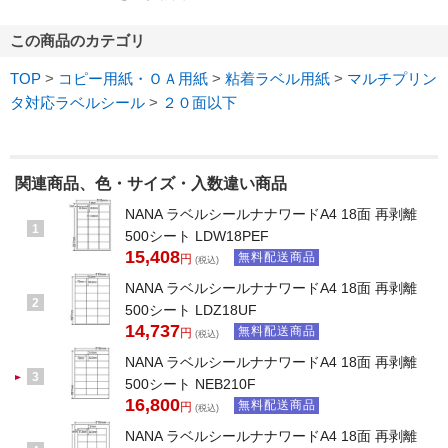
この商品のカテゴリ
TOP
>
コピー用紙・ＯＡ用紙
>
粘着ラベル用紙
>
マルチプリン
タ対応ラベルシール
>
２０面以下
関連商品、色・サイズ・入数違い商品
NANA ラベルシールナナワードA4 18面 再剥離
1
500シート LDW18PEF
15,408
無料配送商品
円
(税込)
NANA ラベルシールナナワードA4 18面 再剥離
2
500シート LDZ18UF
14,737
無料配送商品
円
(税込)
NANA ラベルシールナナワードA4 18面 再剥離
3
500シート NEB210F
16,800
無料配送商品
円
(税込)
NANA ラベルシールナナワードA4 18面 再剥離