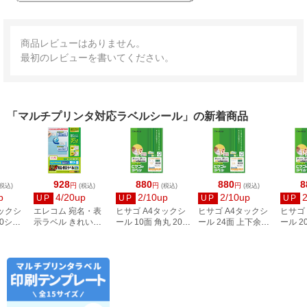
商品レビューはありません。
最初のレビューを書いてください。
「マルチプリンタ対応ラベルシール」の新着商品
928
880
880
8
円
円
円
税込)
(税込)
(税込)
(税込)
p
4/20up
2/10up
2/10up
UP
UP
UP
UP
タックシ
エレコム 宛名・表
ヒサゴ A4タックシ
ヒサゴ A4タックシ
ヒサゴ
00シー
示ラベル きれい貼
ール 10面 角丸 20シ
ール 24面 上下余白
ール 2
3
44面付 20枚 EDT-
ート FSCOP868
20シート
FSCOP
TMEX44
FSCOP883