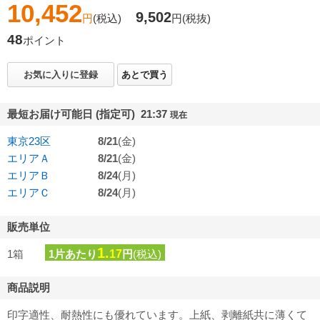
10,452
9,502
円
(税込)
円
(税抜)
48
ポイント
お気に入りに登録
あとで買う
最短お届け可能日 (指定可) 21:37
現在
東京23区
8/21
(金)
エリアＡ
8/21
(金)
エリアＢ
8/24
(月)
エリアＣ
8/24
(月)
販売単位
1.
1箱
1片あたり
17
円
(税込)
商品説明
印字適性、耐熱性にも優れています。上紙、剥離紙共に薄くて