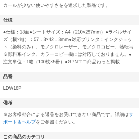
カールが少ない使いやすさをを追求した製品です。
仕様
●仕様：18面●シートサイズ：A4（210×297mm）●ラベルサイ
ズ（横×縦）：57．3×42．3mm●対応プリンタ：インクジェッ
ト（染料のみ）、モノクロレーザー、モノクロコピー、熱転写
※顔料系インク、カラーコピー機には対応しておりません。●
注文単位：1箱（100枚×5冊）●GPNエコ商品ねっと掲載
品番
LDW18P
備考
※お客様都合による返品をお受けできない商品です。詳細は
サ
ポート＆ヘルプ
をご参照ください。
この商品のカテゴリ