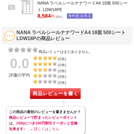
NANA ラベルシールナナワードA4 18面 500シー
11
ト LDW18PE
8,584
無料配送商品
円
(税込)
NANA ラベルシールナナワードA4 18面 500シート
LDW18Pの商品レビュー
商品レビューはまだありません。
0.0
0
(
件)
0
(
件)
0
(
件)
評価の平均
0
(
件)
0
(
件)
商品レビューを書く
この商品の最初のレビューを書きませんか？
商品レビューで貯まったレビューポイント
は、100pにつき100円割引クーポンと交換
出来ます♪
→ 詳しくはこちら