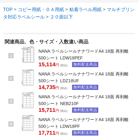
TOP
>
コピー用紙・ＯＡ用紙
>
粘着ラベル用紙
>
マルチプリン
タ対応ラベルシール
>
２０面以下
関連商品、色・サイズ・入数違い商品
NANA ラベルシールナナワードA4 18面 再剥離
1
500シート LDW18PEF
15,114
無料配送商品
円
(税込)
NANA ラベルシールナナワードA4 18面 再剥離
2
500シート LDZ18UF
14,735
無料配送商品
円
(税込)
NANA ラベルシールナナワードA4 18面 再剥離
3
500シート NEB210F
15,711
無料配送商品
円
(税込)
NANA ラベルシールナナワードA4 18面 再剥離
4
500シート LDW18PF
17,711
無料配送商品
円
(税込)