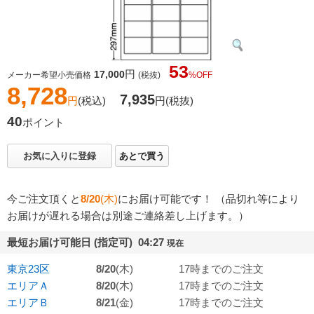
53
円
17,000
メーカー希望小売価格
(税抜)
%OFF
8,728
7,935
円
(税込)
円
(税抜)
40
ポイント
お気に入りに登録
あとで買う
今ご注文頂くと
8/20
(木)
にお届け可能です！ （品切れ等により
お届けが遅れる場合は別途ご連絡差し上げます。）
最短お届け可能日 (指定可) 04:27
現在
東京23区
8/20
(木)
17時までのご注文
エリアＡ
8/20
(木)
17時までのご注文
エリアＢ
8/21
(金)
17時までのご注文