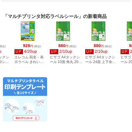
「マルチプリンタ対応ラベルシール」の新着商品
928
880
880
8
円
円
円
税込)
(税込)
(税込)
(税込)
p
4/20up
2/10up
2/10up
UP
UP
UP
UP
タックシ
エレコム 宛名・表
ヒサゴ A4タックシ
ヒサゴ A4タックシ
ヒサゴ
00シー
示ラベル きれい貼
ール 10面 角丸 20シ
ール 24面 上下余白
ール 2
3
44面付 20枚 EDT-
ート FSCOP868
20シート
FSCOP
TMEX44
FSCOP883