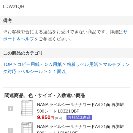
LDW21QH
備考
※お客様都合による返品をお受けできない商品です。詳細は
サ
ポート＆ヘルプ
をご参照ください。
この商品のカテゴリ
TOP
>
コピー用紙・ＯＡ用紙
>
粘着ラベル用紙
>
マルチプリン
タ対応ラベルシール
>
２１面以上
関連商品、色・サイズ・入数違い商品
NANA ラベルシールナナワードA4 21面 再剥離
1
500シート LDZ21QBF
9,850
無料配送商品
円
(税込)
NANA ラベルシールナナワードA4 21面 再剥離
2
500シート LDW21QF