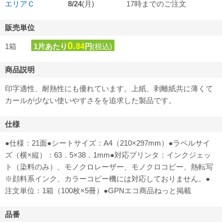
エリアＣ
8/24
(月)
17時までのご注文
販売単位
0.
1箱
1片あたり
84
円
(税込)
商品説明
印字適性、耐熱性にも優れています。上紙、剥離紙共に薄くて
カールが少ない使いやすさをを追求した製品です。
仕様
●仕様：21面●シートサイズ：A4（210×297mm）●ラベルサイ
ズ（横×縦）：63．5×38．1mm●対応プリンタ：インクジェッ
ト（染料のみ）、モノクロレーザー、モノクロコピー、熱転写
※顔料系インク、カラーコピー機には対応しておりません。●
注文単位：1箱（100枚×5冊）●GPNエコ商品ねっと掲載
品番